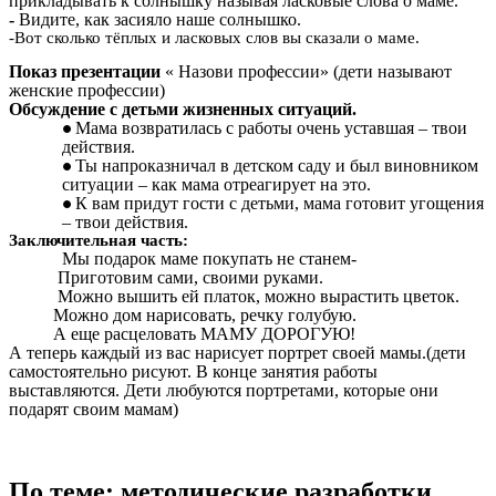
прикладывать к солнышку называя ласковые слова о маме.
-
Видите, как засияло наше солнышко.
-Вот сколько тёплых и ласковых слов вы сказали о маме.
Показ презентации
« Назови профессии» (дети называют
женские профессии)
Обсуждение с детьми жизненных ситуаций.
Мама возвратилась с работы очень уставшая – твои
действия.
Ты напроказничал в детском саду и был виновником
ситуации – как мама отреагирует на это.
К вам придут гости с детьми, мама готовит угощения
– твои действия.
Заключительная часть:
Мы подарок маме покупать не станем-
Приготовим сами, своими руками.
Можно вышить ей платок, можно вырастить цветок.
Можно дом нарисовать, речку голубую.
А еще расцеловать МАМУ ДОРОГУЮ!
А теперь каждый из вас нарисует портрет своей мамы.(дети
самостоятельно рисуют. В конце занятия работы
выставляются. Дети любуются портретами, которые они
подарят своим мамам)
По теме: методические разработки,