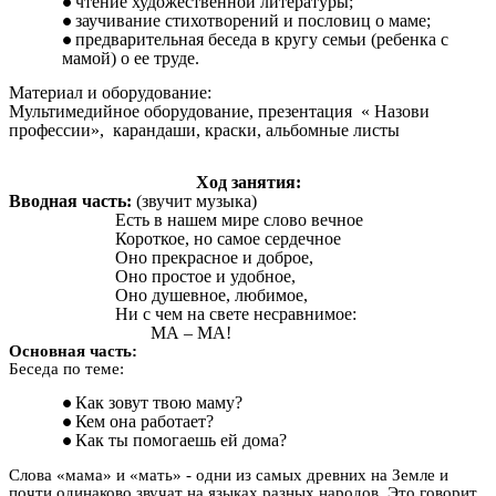
чтение художественной литературы;
заучивание стихотворений и пословиц о маме;
предварительная беседа в кругу семьи (ребенка с
мамой) о ее труде.
Материал и оборудование:
Мультимедийное оборудование, презентация « Назови
профессии», карандаши, краски, альбомные листы
Ход занятия:
Вводная часть:
(звучит музыка)
Есть в нашем мире слово вечное
Короткое, но самое сердечное
Оно прекрасное и доброе,
Оно простое и удобное,
Оно душевное, любимое,
Ни с чем на свете несравнимое:
МА – МА!
Основная часть:
Беседа по теме:
Как зовут твою маму?
Кем она работает?
Как ты помогаешь ей дома?
Слова «мама» и «мать» - одни из самых древних на Земле и
почти одинаково звучат на языках разных народов. Это говорит