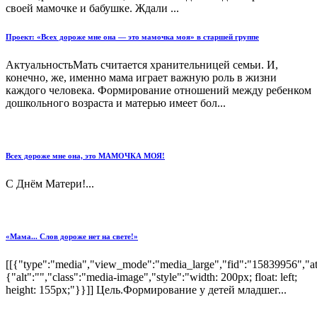
своей мамочке и бабушке. Ждали ...
Проект: «Всех дороже мне она — это мамочка моя» в старшей группе
АктуальностьМать считается хранительницей семьи. И,
конечно, же, именно мама играет важную роль в жизни
каждого человека. Формирование отношений между ребенком
дошкольного возраста и матерью имеет бол...
Всех дороже мне она, это МАМОЧКА МОЯ!
С Днём Матери!...
«Мама... Слов дороже нет на свете!»
[[{"type":"media","view_mode":"media_large","fid":"15839956","att
{"alt":"","class":"media-image","style":"width: 200px; float: left;
height: 155px;"}}]] Цель.Формирование у детей младшег...