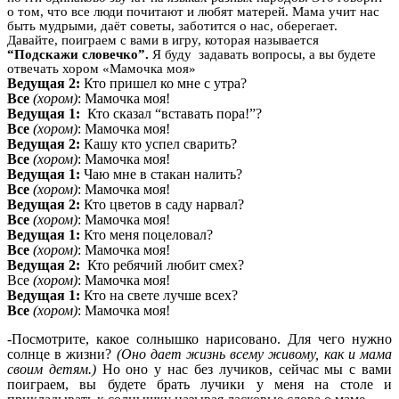
о том, что все люди почитают и любят матерей. Мама учит нас
быть мудрыми, даёт советы, заботится о нас, оберегает.
Давайте, поиграем с вами в игру, которая называется
“Подскажи словечко”.
Я буду задавать вопросы, а вы будете
отвечать хором «Мамочка моя»
Ведущая 2:
Кто пришел ко мне с утра?
Все
(хором)
: Мамочка моя!
Ведущая 1:
Кто сказал “вставать пора!”?
Все
(хором)
: Мамочка моя!
Ведущая 2:
Кашу кто успел сварить?
Все
(хором)
: Мамочка моя!
Ведущая 1:
Чаю мне в стакан налить?
Все
(хором)
: Мамочка моя!
Ведущая 2:
Кто цветов в саду нарвал?
Все
(хором)
: Мамочка моя!
Ведущая 1:
Кто меня поцеловал?
Все
(хором)
: Мамочка моя!
Ведущая 2:
Кто ребячий любит смех?
Все
(хором)
: Мамочка моя!
Ведущая 1:
Кто на свете лучше всех?
Все
(хором)
: Мамочка моя!
-Посмотрите, какое солнышко нарисовано. Для чего нужно
солнце в жизни?
(Оно дает жизнь всему живому, как и мама
своим детям.)
Но оно у нас без лучиков, сейчас мы с вами
поиграем, вы будете брать лучики у меня на столе и