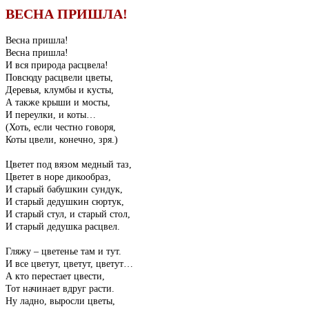
ВЕСНА ПРИШЛА!
Весна пришла!
Весна пришла!
И вся природа расцвела!
Повсюду расцвели цветы,
Деревья, клумбы и кусты,
А также крыши и мосты,
И переулки, и коты…
(Хоть, если честно говоря,
Коты цвели, конечно, зря.)
Цветет под вязом медный таз,
Цветет в норе дикообраз,
И старый бабушкин сундук,
И старый дедушкин сюртук,
И старый стул, и старый стол,
И старый дедушка расцвел.
Гляжу – цветенье там и тут.
И все цветут, цветут, цветут…
А кто перестает цвести,
Тот начинает вдруг расти.
Ну ладно, выросли цветы,