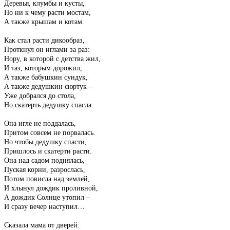
Деревья, клумбы и кусты,
Но ни к чему расти мостам,
А также крышам и котам.
Как стал расти дикообраз,
Проткнул он иглами за раз:
Нору, в которой с детства жил,
И таз, которым дорожил,
А также бабушкин сундук,
А также дедушкин сюртук –
Уже добрался до стола,
Но скатерть дедушку спасла.
Она игле не поддалась,
Притом совсем не порвалась.
Но чтобы дедушку спасти,
Пришлось и скатерти расти.
Она над садом поднялась,
Пуская корни, разрослась,
Потом повисла над землей,
И хлынул дождик проливной,
А дождик Солнце утопил –
И сразу вечер наступил…
Сказала мама от дверей: