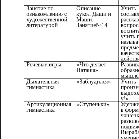
Занятие по
Описание
Учить
ознакомлению с
кукол Даши и
состав
художественной
Маши.
рассказ
литературой
Занятие№14
вопрос
воспит
учить 
называ
предме
качеств
действ
Речевые игры
«Что делает
Развив
Наташа»
образн
мышле
Дыхательная
«Заблудился»
Учить
гимнастика
произн
выдохе
у!»
Артикуляционная
«Ступеньки»
Удержи
гимнастика
в форм
чашечк
развив
подвиж
Выраба
умение