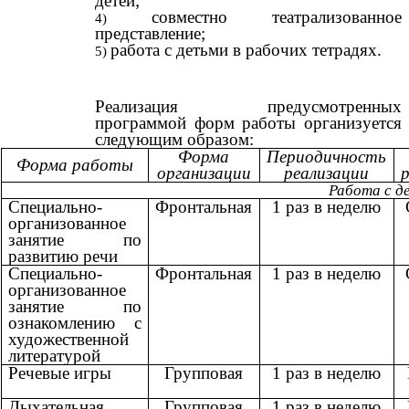
детей;
совместно театрализованное
представление;
работа с детьми в рабочих тетрадях.
Реализация предусмотренных
программой форм работы организуется
следующим образом:
Форма
Периодичность
Форма работы
организации
реализации
Работа с д
Специально-
Фронтальная
1 раз в неделю
организованное
занятие по
развитию речи
Специально-
Фронтальная
1 раз в неделю
организованное
занятие по
ознакомлению с
художественной
литературой
Речевые игры
Групповая
1 раз в неделю
Дыхательная
Групповая
1 раз в неделю