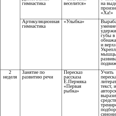
гимнастика
веселится»
на выд
произн
«Ха!»
Артикуляционная
«Улыбка»
Выраба
гимнастика
умение
удержи
губы в
обнажа
и верх
Укрепл
мышцы
развив
подвиж
2
Занятие по
Пересказ
Учить
неделя
развитию речи
рассказа
переск
Е.Пермяка
литера
«Первая
текст, 
рыбка»
авторс
вырази
средств
тренир
подбор
синони