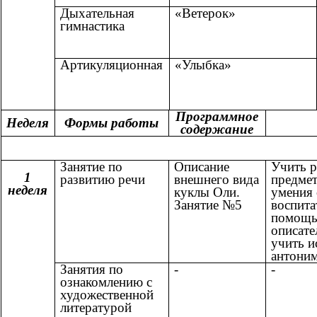
Дыхательная
«Ветерок»
гимнастика
Артикуляционная
«Улыбка»
Программное
Неделя
Формы работы
содержание
ОКТЯ
Занятие по
Описание
Учить р
1
развитию речи
внешнего вида
предме
неделя
куклы Оли.
умения 
Занятие №5
воспита
помощь
описате
учить и
антони
Занятия по
-
-
ознакомлению с
художественной
литературой