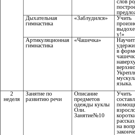
слов ро
постро
предло
Дыхательная
«Заблудился»
Учить
гимнастика
произн
выдохе
у!»
Артикуляционная
«Чашечка»
Научит
гимнастика
удержи
в форм
чашечк
наверху
верхни
Укрепл
мускул
языка.
2
Занятие по
Описание
Учить
неделя
развитию речи
предметов
составл
одежды куклы
помощ
Оли.
взросл
Занятие№10
коротк
рассказ
на воп
законч