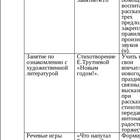
воспит
рассказ
трех
предло
закреп
правил
произ
звуков (
(н).
Занятие по
Стихотворение
Учить 
ознакомлению с
Е.Трутневой
свои
художественной
«Новым
впечат
литературой
годом!».
нового
праздн
связны
высказ
при
расска
стихот
переда
интона
радост
торжес
Речевые игры
«Что напутал
Форми