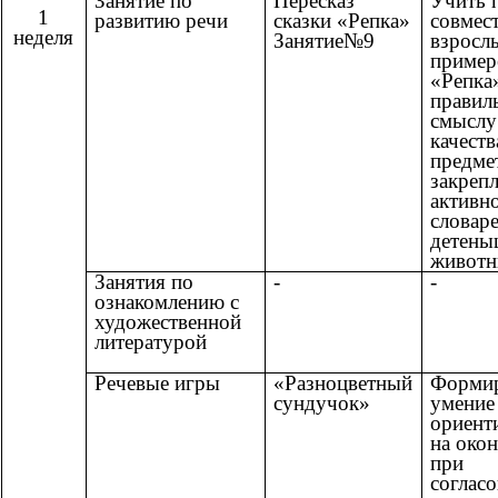
Занятие по
Пересказ
Учить 
1
развитию речи
сказки «Репка»
совмес
неделя
Занятие№9
взросл
пример
«Репка
правил
смыслу
качеств
предме
закрепл
активн
словаре
детены
животн
Занятия по
-
-
ознакомлению с
художественной
литературой
Речевые игры
«Разноцветный
Формир
сундучок»
умение
ориент
на око
при
соглас