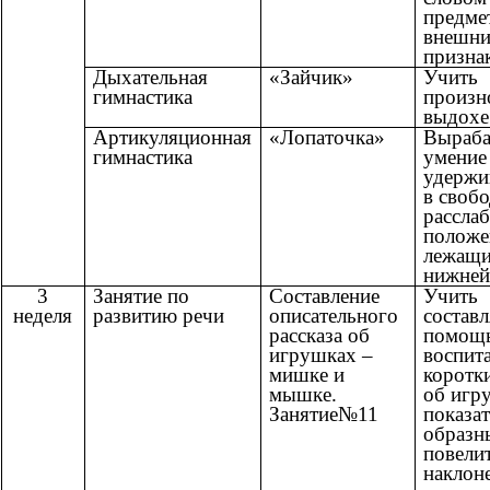
предме
внешни
призна
Дыхательная
«Зайчик»
Учить
гимнастика
произн
выдохе
Артикуляционная
«Лопаточка»
Выраба
гимнастика
умение
удержи
в своб
рассла
положе
лежащи
нижней
3
Занятие по
Составление
Учить
неделя
развитию речи
описательного
составл
рассказа об
помощ
игрушках –
воспит
мишке и
коротки
мышке.
об игр
Занятие№11
показа
образн
повели
наклон