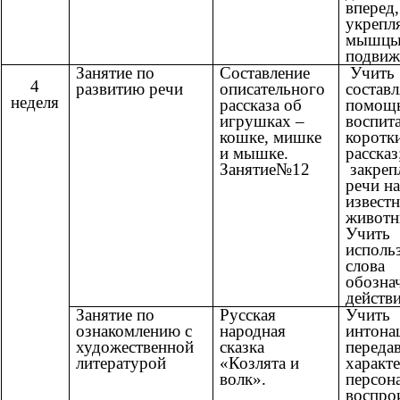
вперед,
укрепл
мышцы 
подвиж
Занятие по
Составление
Учить
4
развитию речи
описательного
составл
неделя
рассказа об
помощ
игрушках –
воспит
кошке, мишке
коротк
и мышке.
рассказ
Занятие№12
закреп
речи н
извест
животн
Учить
исполь
слова
обозна
действи
Занятие по
Русская
Учить
ознакомлению с
народная
интона
художественной
сказка
переда
литературой
«Козлята и
характ
волк».
персон
воспро