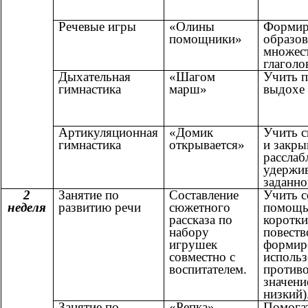
Речевые игры
«Олины
Формир
помощники»
образо
множест
глаголо
Дыхательная
«Шагом
Учить п
гимнастика
марш»
выдохе
Артикуляционная
«Домик
Учить с
гимнастика
открывается»
и закры
расслаб
удержив
заданно
2
Занятие по
Составление
Учить с
неделя
развитию речи
сюжетного
помощь
рассказа по
коротк
набору
повеств
игрушек
формир
совместно с
использ
воспитателем.
против
значени
низкий)
Занятие по
«Репка»
Помога