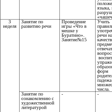
положе
языка, 
разруш
«чашеч
3
Занятие по
Проведение
Учить
неделя
развитию речи
игры «Что в
правил
мешке у
употре
Буратино».
речи н
Занятие№15
качеств
предме
отвеча
вопро
воспит
упражн
образо
форм
родите
падежа
множес
числа.
Занятие по
-
-
ознакомлению с
художественной
литературой