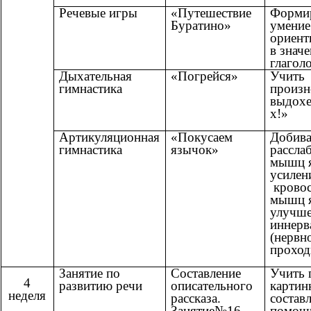
Речевые игры
«Путешествие
Форми
Буратино»
умение
ориент
в знач
глаголо
Дыхательная
«Погрейся»
Учить
гимнастика
произн
выдохе
х!»
Артикуляционная
«Покусаем
Добива
гимнастика
язычок»
рассла
мышц я
усилен
крово
мышц я
улучш
иннерв
(нервн
проход
Занятие по
Составление
Учить 
4
развитию речи
описательного
картин
неделя
рассказа.
составл
Занятие№16
помощ