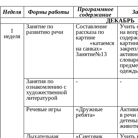
Программное
Неделя
Формы работы
З
содержание
ДЕКАБРЬ
Занятие по
Составление
Учить 
1
развитию речи
рассказа по
на воп
неделя
картине
содер
«катаемся
картин
на санках»
закреп
Занятие№13
активн
словар
предме
одежды
Занятия по
-
-
ознакомлению с
художественной
литературой
Речевые игры
«Дружные
Активи
ребята»
в речи
детен
животн
Дыхательная
«Снеговик
Учить 