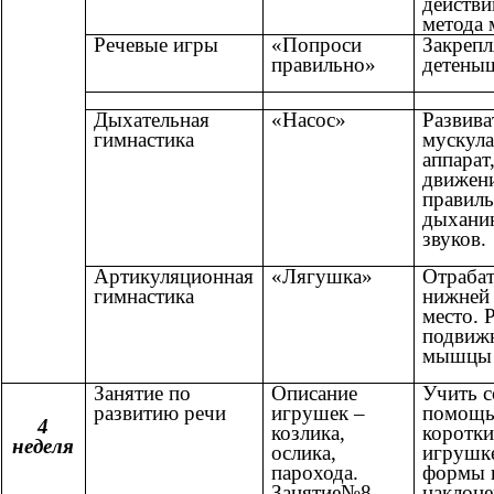
действ
метода 
Речевые игры
«Попроси
Закрепл
правильно»
детены
Дыхательная
«Насос»
Развива
гимнастика
мускула
аппарат
движени
правил
дыхани
звуков.
Артикуляционная
«Лягушка»
Отраба
гимнастика
нижней 
место. 
подвижн
мышцы 
Занятие по
Описание
Учить с
развитию речи
игрушек –
помощь
4
козлика,
коротки
неделя
ослика,
игрушке
парохода.
формы 
Занятие№8
наклоне