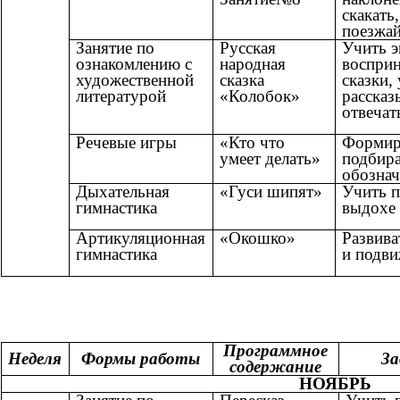
скакать,
поезжай
Занятие по
Русская
Учить 
ознакомлению с
народная
восприн
художественной
сказка
сказки,
литературой
«Колобок»
рассказ
отвечат
Речевые игры
«Кто что
Формир
умеет делать»
подбира
обознач
Дыхательная
«Гуси шипят»
Учить п
гимнастика
выдохе
Артикуляционная
«Окошко»
Развив
гимнастика
и подви
Программное
Неделя
Формы работы
За
содержание
НОЯБРЬ