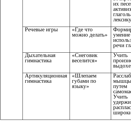
их песе
активи
глагол
лексику
Речевые игры
«Где что
Формир
можно делать»
умение
использ
речи гл
Дыхательная
«Снеговик
Учить
гимнастика
веселится»
произн
выдохе
Артикуляционная
«Шлепаем
Рассла
гимнастика
губами по
мышцы
языку»
путем
самома
Учить
удержи
распла
широки