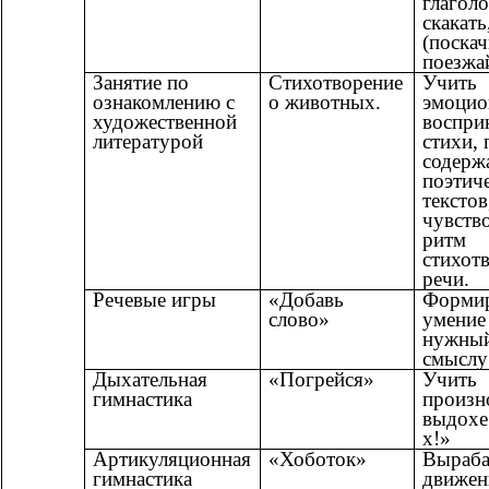
глаголо
скакать
(поскач
поезжай
Занятие по
Стихотворение
Учить
ознакомлению с
о животных.
эмоцио
художественной
воспри
литературой
стихи,
содерж
поэтич
текстов
чувств
ритм
стихот
речи.
Речевые игры
«Добавь
Формир
слово»
умение
нужный
смыслу 
Дыхательная
«Погрейся»
Учить
гимнастика
произн
выдохе
х!»
Артикуляционная
«Хоботок»
Выраба
гимнастика
движен