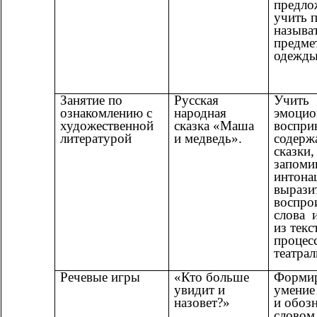
предло
учить 
называ
предме
одежды
Занятие по
Русская
Учить
ознакомлению с
народная
эмоцио
художественной
сказка «Маша
воспри
литературой
и медведь».
содерж
сказки,
запоми
интона
вырази
воспро
слова 
из текс
процес
театрал
Речевые игры
«Кто больше
Формир
увидит и
умение
назовет?»
и обоз
словом