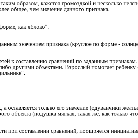
 таким образом, кажется громоздкой и несколько неле
олее общее, чем значение данного признака.
форме, как яблоко".
данным значением признака (круглое по форме - солнце,
етей к составлению сравнений по заданным признакам. 
либо другими объектами. Взрослый помогает ребенку с
дильнике".
, а оставляется только его значение (одуванчики желты
рого объекта (подушка мягкая, такая же, как только чт
сти при составлении сравнений, поощряется инициатив