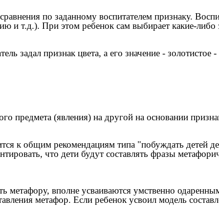
ь сравнения по заданному воспитателем признаку. Воспи
ию и т.д.). При этом ребенок сам выбирает какие-либо
тель задал признак цвета, а его значение - золотистое 
ного предмета (явления) на другой на основании призн
ится к общим рекомендациям типа "побуждать детей де
нтировать, что дети будут составлять фразы метафориче
 метафору, вполне усваиваются умственно одаренными
тавления метафор. Если ребенок усвоил модель состав