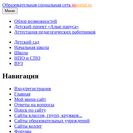
Образовательная социальная сеть
ns
portal.ru
Меню
Обзор возможностей
Детский проект «Алые паруса»
Аттестация педагогических работников
Детский сад
Начальная школа
Школа
НПО и СПО
ВУЗ
Навигация
Вход/регистрация
Главная
Мой мини-сайт
Ответы на вопросы
Поиск по сайту
Сайты классов, групп, кружков...
Сайты образовательных учреждений
Сайты коллег
Форумы