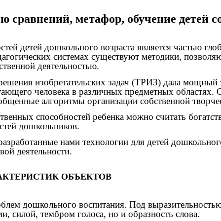
ю сравнений, метафор, обучение детей с
стей детей дошкольного возраста является частью гло
дагогических системах существуют методики, позволя
ественной деятельностью.
решения изобретательских задач (ТРИЗ) дала мощный т
тающего человека в различных предметных областях. 
бобщенные алгоритмы организации собственной творче
твенных способностей ребенка можно считать богатств
стей дошкольников.
азработанные нами технологии для детей дошкольного
вой деятельности.
АКТЕРИСТИК ОБЪЕКТОВ
облем дошкольного воспитания. Под выразительностью
, силой, тембром голоса, но и образность слова.