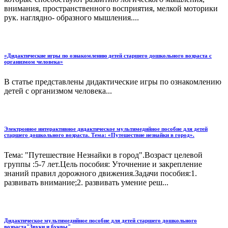
внимания, пространственного восприятия, мелкой моторики
рук. наглядно- образного мышления....
«Дидактические игры по ознакомлению детей старшего дошкольного возраста с
организмом человека»
В статье представлены дидактические игры по ознакомлению
детей с организмом человека...
Электронное интерактивное дидактическое мультимедийное пособие для детей
старшего дошкольного возраста. Тема: «Путешествие незнайки в город».
Тема: "Путешествие Незнайки в город".Возраст целевой
группы :5-7 лет.Цель пособия: Уточнение и закрепление
знаний правил дорожного движения.Задачи пособия:1.
развивать внимание;2. развивать умение реш...
Дидактическое мультимедийное пособие для детей старшего дошкольного
возраста"Звуки и буквы"