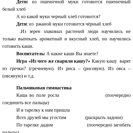
Дети:
из пшеничной муки готовится пшеничный
белый хлеб
А из какой муки черный хлеб готовится?
Дети
: из
ржаной муки готовится чёрный хлеб
.Из зерен злаковых растений люди научились не
только выпекать ароматный и вкусный хлеб, но научились
готовить каши.
Воспитатель:
А какие каши Вы знаете?
Игра «Из чего же сварили кашу?»
Какую кашу варят
из гречки? (гречневую). Из риса – (рисовую). Из овса –
(овсяную) и т.д.
Пальчиковая гимнастика
Каша во поле росла (поочередно
соединить все пальцы)
И в тарелку к нам пришла
Всех друзей мы угостим (раскрыть ладони)
По тарелке дадим (поочередно загибать
пальцы)