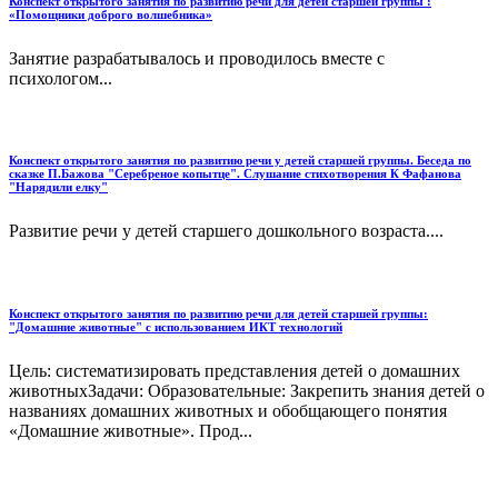
Конспект открытого занятия по развитию речи для детей старшей группы :
«Помощники доброго волшебника»
Занятие разрабатывалось и проводилось вместе с
психологом...
Конспект открытого занятия по развитию речи у детей старшей группы. Беседа по
сказке П.Бажова "Серебреное копытце". Слушание стихотворения К Фафанова
"Нарядили елку"
Развитие речи у детей старшего дошкольного возраста....
Конспект открытого занятия по развитию речи для детей старшей группы:
"Домашние животные" с использованием ИКТ технологий
Цель: систематизировать представления детей о домашних
животныхЗадачи: Образовательные: Закрепить знания детей о
названиях домашних животных и обобщающего понятия
«Домашние животные». Прод...