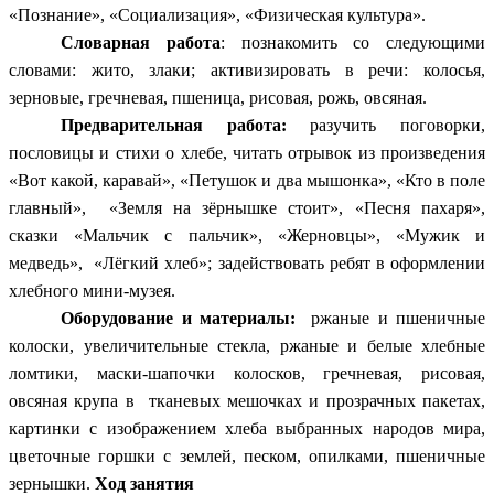
«Познание», «Социализация», «Физическая культура».
Словарная работа
: познакомить со следующими
словами: жито, злаки; активизировать в речи: колосья,
зерновые, гречневая, пшеница, рисовая, рожь, овсяная.
Предварительная работа:
разучить поговорки,
пословицы и стихи о хлебе, читать
отрывок из произведения
«Вот какой, каравай», «Петушок и два мышонка», «Кто в поле
главный»,
«Земля на зёрнышке стоит», «Песня пахаря»,
сказки «Мальчик с пальчик», «Жерновцы», «Мужик и
медведь», «Лёгкий хлеб»; задействовать ребят в оформлении
хлебного мини-музея.
Оборудование и материалы:
ржаные и пшеничные
колоски, увеличительные стекла, ржаные и белые хлебные
ломтики, маски-шапочки колосков, гречневая, рисовая,
овсяная крупа в тканевых мешочках и прозрачных пакетах,
картинки с изображением хлеба выбранных народов мира,
цветочные горшки с землей, песком, опилками, пшеничные
зернышки.
Ход занятия