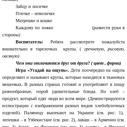
Зайцу и лисичке
Птичке – невеличке
Матрешке и кошке
Каждому по ложке (развести руки в
стороны)
Воспитатель:
Ребята рассмотрите пожалуйста
внимательно в тарелочках крупы. (
гречневую, рисовую,
овсяную)
Чем они отличаются друг от друга? ( цвет , форма)
Игра «Угадай на ощупь».
Дети поочередно на ощупь
определяют и называют крупы, которые находятся в тканевых
мешочках. В разных странах готовят и употребляют в пищу
разнообразные, порой удивительные блюда. Но хлеб –
продукт, который едят люди во всем мире. (Демонстрируются
иллюстрации с изображением разных видов хлебобулочных
изделий). Паляницу выпекают на Украине (см. рис. 1),
лепешки – в Узбекистане (см. рис. 2), лаваш – в Армении (см.
рис. 3), багет – во Франции (см. рис. 4), галеты – в Италии)