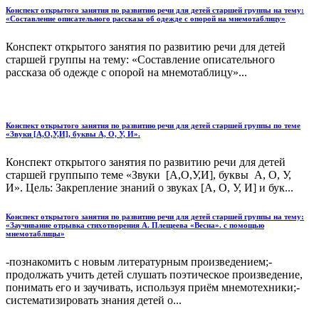
Конспект открытого занятия по развитию речи для детей старшей группы на тему:
«Составление описательного рассказа об одежде с опорой на мнемотаблицу»
Конспект открытого занятия по развитию речи для детей
старшей группы на тему: «Составление описательного
рассказа об одежде с опорой на мнемотаблицу»...
Конспект открытого занятия по развитию речи для детей старшей группы по теме
«Звуки [А,О,У,И], буквы А, О, У, И».
Конспект открытого занятия по развитию речи для детей
старшей группыпо теме «Звуки [А,О,У,И], буквы А, О, У,
И». Цель: Закрепление знаний о звуках [А, О, У, И] и бук...
Конспект открытого занятия по развитию речи для детей старшей группы на тему:
«Заучивание отрывка стихотворения А. Плещеева «Весна». с помощью
мнемотаблицы»
-познакомить с новым литературным произведением;-
продолжать учить детей слушать поэтическое произведение,
понимать его и заучивать, используя приём мнемотехники;-
систематизировать знания детей о...