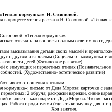
.
ы «Теплая кормушка» Н. Созоновой.
я в процессе чтения рассказа Н. Созоновой «Теплая 
. Созоновой «Теплая кормушка».
ссказ; отвечать на вопросы полным ответом по содерж
твом высказывания детьми своих мыслей и предположе
 друг с другом и взрослым (Социально –коммуникативн
 активности детей (Физическое развитие).
тей о зимующих и перелетных птицах (Познавательное 
собностей. (Художественно- эстетическое развитие)
заботливого отношения к птицам.
 кормушка»; письмо от Деда Мороза; карточки с задан
перелетных; 2 обруча; раскраски варежки, синие кара
ий в адвент- календаре от Деда Мороза. Чтение расск
ах. Работа с родителями (сделать кормушку для птиц
Ход занятия.