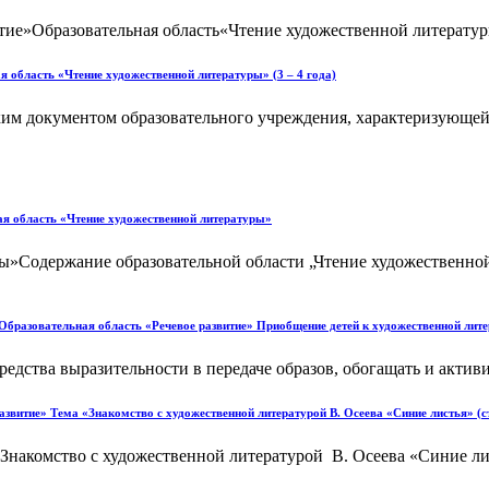
ие»Образовательная область«Чтение художественной литературы»
 область «Чтение художественной литературы» (3 – 4 года)
ким документом образовательного учреждения, характеризующей
ая область «Чтение художественной литературы»
ры»Содержание образовательной области „Чтение художественн
Образовательная область «Речевое развитие» Приобщение детей к художественной лите
едства выразительности в передаче образов, обогащать и активиз
азвитие» Тема «Знакомство с художественной литературой В. Осеева «Синие листья» 
Знакомство с художественной литературой В. Осеева «Синие лис