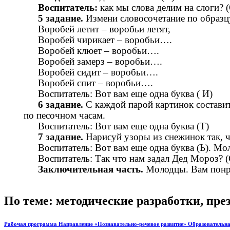
Воспитатель:
как мы слова делим на слоги? (
5 задание.
Измени словосочетание по образц
Воробей летит – воробьи летят,
Воробей чирикает – воробьи….
Воробей клюет – воробьи….
Воробей замерз – воробьи….
Воробей сидит – воробьи….
Воробей спит – воробьи….
Воспитатель: Вот вам еще одна буква ( И)
6 задание.
С каждой парой картинок составит
по песочном часам.
Воспитатель: Вот вам еще одна буква (Т)
7 задание.
Нарисуй узоры из снежинок так, 
Воспитатель: Вот вам еще одна буква (Ь). М
Воспитатель: Так что нам задал Дед Мороз? 
Заключительная часть.
Молодцы.
Вам понр
По теме: методические разработки, пр
Рабочая программа Направление «Познавательно-речевое развитие» Образовательная