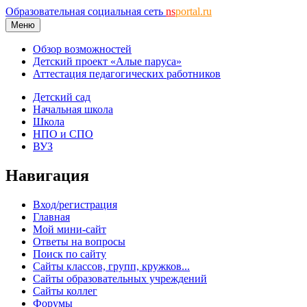
Образовательная социальная сеть
ns
portal.ru
Меню
Обзор возможностей
Детский проект «Алые паруса»
Аттестация педагогических работников
Детский сад
Начальная школа
Школа
НПО и СПО
ВУЗ
Навигация
Вход/регистрация
Главная
Мой мини-сайт
Ответы на вопросы
Поиск по сайту
Сайты классов, групп, кружков...
Сайты образовательных учреждений
Сайты коллег
Форумы