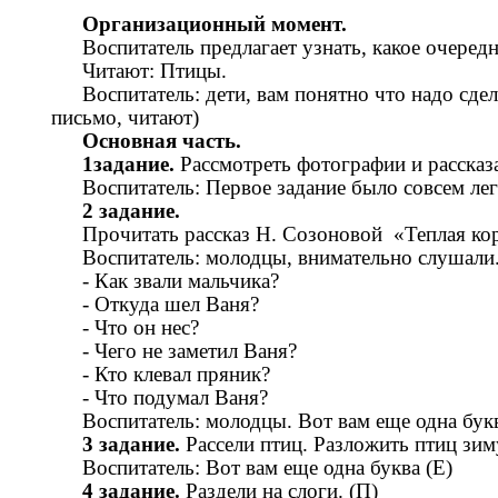
Организационный момент.
Воспитатель предлагает узнать, какое очеред
Читают: Птицы.
Воспитатель: дети, вам понятно что надо сдел
письмо, читают)
Основная часть.
1задание.
Рассмотреть фотографии и рассказа
Воспитатель: Первое задание было совсем лег
2 задание.
Прочитать рассказ Н. Созоновой «Теплая ко
Воспитатель: молодцы, внимательно слушали.
- Как звали мальчика?
- Откуда шел Ваня?
- Что он нес?
- Чего не заметил Ваня?
- Кто клевал пряник?
- Что подумал Ваня?
Воспитатель: молодцы. Вот вам еще одна бук
3 задание.
Рассели птиц. Разложить птиц зи
Воспитатель: Вот вам еще одна буква (Е)
4 задание.
Раздели на слоги. (П)