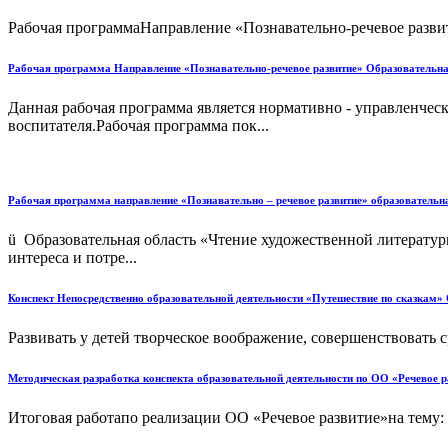
Рабочая программаНаправление «Познавательно-речевое развит
Рабочая программа Направление «Познавательно-речевое развитие» Образовательная
Данная рабочая программа является нормативно - управленчес
воспитателя.Рабочая программа пок...
Рабочая программа направление «Познавательно – речевое развитие» образовательн
ü Образовательная область «Чтение художественной литерату
интереса и потре...
Конспект Непосредственно образовательной деятельности «Путешествие по сказкам» 
Развивать у детей творческое воображение, совершенствовать ср
Методическая разработка конспекта образовательной деятельности по ОО «Речевое р
Итоговая работапо реализации ОО «Речевое развитие»на тему: 