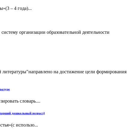
(3 – 4 года)...
 систему организации образовательной деятельности
ой литературы"направлено на достижение цели формирования
ратуре
ировать словарь....
(старший дошкольный возраст)
тья»(с использо...