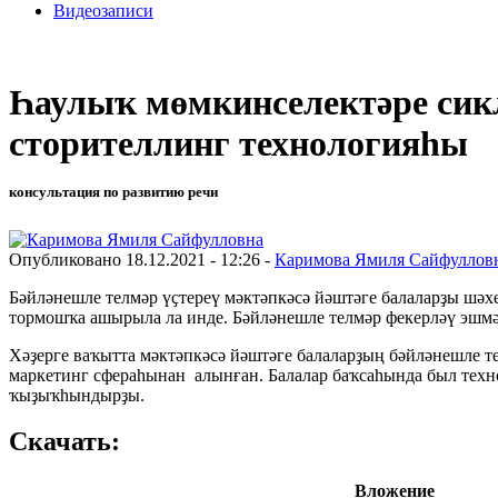
Видеозаписи
Һаулыҡ мөмкинселектәре сикл
сторителлинг технологияһы
консультация по развитию речи
Опубликовано 18.12.2021 - 12:26 -
Каримова Ямиля Сайфуллов
Бәйләнешле телмәр үҫтереү мәктәпкәсә йәштәге балаларҙы шә
тормошҡа ашырыла ла инде. Бәйләнешле телмәр фекерләү эш
Хәҙерге ваҡытта мәктәпкәсә йәштәге балаларҙың бәйләнешле т
маркетинг сфераһынан алынған. Балалар баҡсаһында был техн
ҡыҙыҡһындырҙы.
Скачать:
Вложение