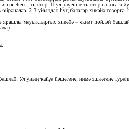
, икенсеһен – тьютор. Шул рәүешле тьютор ваҡиғаға й
 өйрәнәләр. 2-3 уйындан һуң балалар хикәйә төҙөргә, 
ә ярашлы мауыҡтырғыс хикәйә – әкиәт һөйләй башла
әләр.
.
а.
башлай. Ул уның ҡайҙа йәшәгәне, нимә эшләгәне тураһ