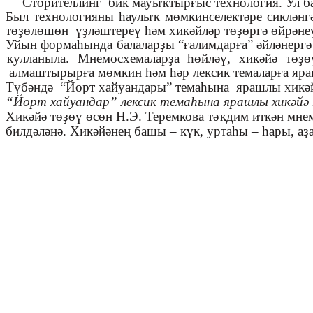
Сторителлинг бик мауыҡтырғыс технология. Ул ба
Был технологияны һаулыҡ мөмкинселектәре сикләнгә
төҙөлөшөн үҙләштереү һәм хикәйләр төҙөргә өйрәнеү
Уйын формаһында балаларҙы “ғалимдарға” әйләнергә
ҡулланыла. Мнемосхемаларҙа һөйләү, хикәйә төҙ
алмаштырырға мөмкин һәм һәр лексик темаларға яра
Түбәндә “Йорт хайуандары” темаһына ярашлы хикәйә
“Йорт хайуандар” лексик темаһына ярашлы хикәйә
Хикәйә төҙөү өсөн Н.Э. Теремкова тәҡдим иткән мне
билдәләнә. Хикәйәнең башы – күк, уртаһы – һары, аҙа