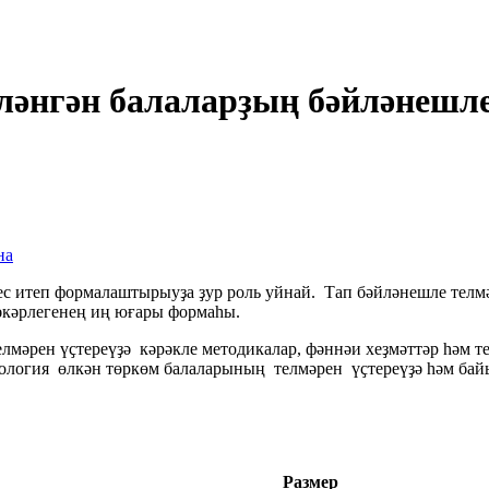
әнгән балаларҙың бәйләнешле 
на
хес итеп формалаштырыуҙа ҙур роль уйнай. Тап бәйләнешле тел
мәкәрлегенең иң юғары формаһы.
елмәрен үҫтереүҙә кәрәкле методикалар, фәннәи хеҙмәттәр һәм 
ология өлкән төркөм балаларының телмәрен үҫтереүҙә һәм байы
Размер