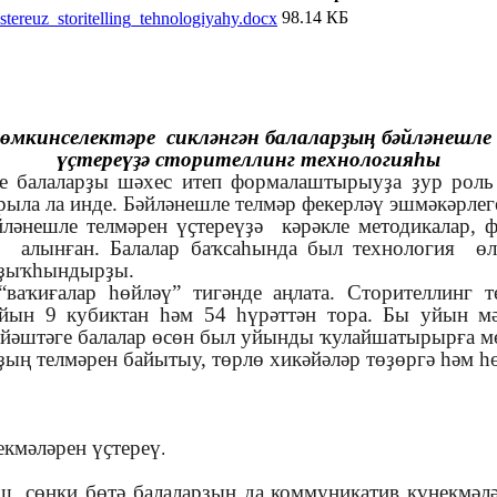
98.14 КБ
tereuz_storitelling_tehnologiyahy.docx
өмкинселектәре сикләнгән балаларҙың бәйләнешле
үҫтереүҙә сторителлинг технологияһы
ге балаларҙы шәхес итеп формалаштырыуҙа ҙур рол
ла ла инде. Бәйләнешле телмәр фекерләү эшмәкәрле
йләнешле телмәрен үҫтереүҙә кәрәкле методикалар, 
н алынған. Балалар баҡсаһында был технология ө
ҡыҙыҡһындырҙы.
ваҡиғалар һөйләү” тигәнде аңлата. Сторителлинг т
йын 9 кубиктан һәм 54 һүрәттән тора. Бы уйын мәк
ә йәштәге балалар өсөн был уйынды ҡулайшатырырға м
ҙың телмәрен байытыу, төрлө хикәйәләр төҙөргә һәм һ
екмәләрен үҫтереү
.
еш, сөнки бөтә балаларҙың да коммуникатив күнекмәл