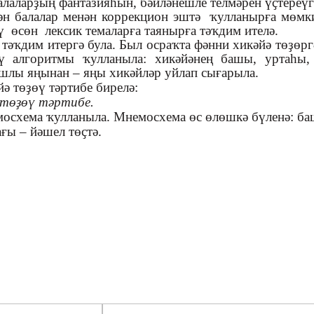
лаларҙың фантазияһын, бәйләнешле телмәрен үҫтереү
н балалар менән коррекцион эштә ҡулланырға мөмки
 өсөн лексик темаларға таянырға тәҡдим ителә.
 тәҡдим итергә була. Был осраҡта фәнни хикәйә төҙө
өү алгоритмы ҡулланыла: хикәйәнең башы, уртаһы,
шлы яңынан – яңы хикәйләр уйлап сығарыла.
 төҙөү тәртибе бирелә:
 төҙөү тәртибе.
мосхема ҡулланыла. Мнемосхема өс өлөшкә бүленә: ба
ғы – йәшел төҫтә.