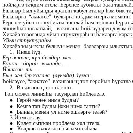
һөйләргә тәҡдим ителә. Беренсе кубикты бала ташлай
Балалар был уйынды яратып ҡабул итәләр һәм бик тиҙ
Балаларға “әкиәтсе” булырға тәҡдим итергә мөмкин.
Беренсе уйынсы кубикты ташлай һәм төшкән һүрәтк
линияһын юғалтмай, ваҡиғаны һөйләүҙәрен дауам ит
Хикәйә төҙөгәндә уйын структураһын һаҡларға кәрәк
Уйын структураһы
Хикәйә ҡыҙыҡлы булыуы менән балаларҙы ылыҡтыр
Инеш һүҙ.
Бер ваҡыт, күп йылдар элек….
Борон – борон заманда….
Йәшәгән ти…..
Был хәл бер ҡалала (ауылда) булған…
Һөйләүсе, “әкиәтсе” ваҡиғаның төп геройын һүрәтлә 
Ваҡиғаның төп өлөшө.
Төп сюжет линияһы тасуирлап һөйләнелә.
Герой менән нимә булды?
Кемгә тап булды йәки нимә тапты?
Бының менән ул нимә эшләргә теләй?
3.Йомғаҡлау.
Килеп сыҡҡан проблема хәл ителә.
Ҡыҫҡаса ваҡиғаға һығымта яһала