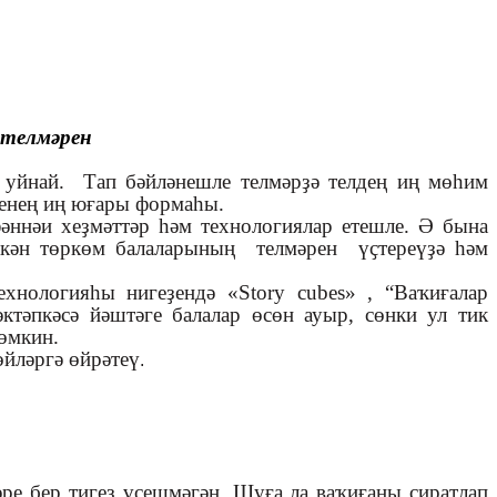
 телмәрен
ь уйнай. Тап бәйләнешле телмәрҙә телдең иң мөһим
генең иң юғары формаһы.
фәннәи хеҙмәттәр һәм технологиялар етешле. Ә бына
лкән төркөм балаларының телмәрен үҫтереүҙә һәм
ехнологияһы нигеҙендә «Story cubes» , “Ваҡиғалар
тәпкәсә йәштәге балалар өсөн ауыр, сөнки ул тик
өмкин.
өйләргә өйрәтеү
.
әре бер тигеҙ үҫешмәгән. Шуға ла ваҡиғаны сиратлап