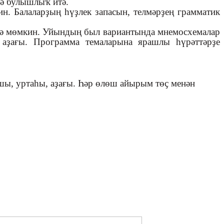
гә булышлыҡ итә.
н. Балаларҙың һүҙлек запасын, телмәрҙең грамматик
ргә мөмкин. Уйындың был вариантында мнемосхемалар
 аҙағы. Программа темаларына ярашлы һүрәттәрҙе
шы, уртаһы, аҙағы. Һәр өлөш айырым төҫ менән