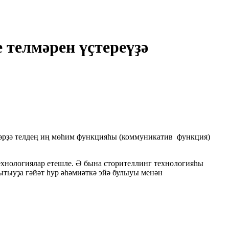
телмәрен үҫтереүҙә
мәрҙә телдең иң мөһим функцияһы (коммуникатив функция)
технологиялар етешле. Ә бына сторителлинг технологияһы
тыуҙа ғәйәт һур әһәмиәткә эйә булыуы менән