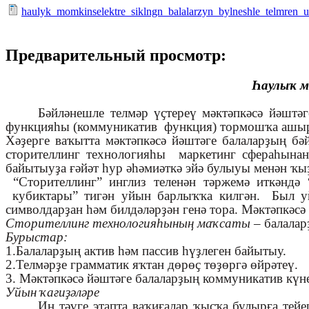
haulyk_momkinselektre_siklngn_balalarzyn_bylneshle_telmren_us
Предварительный просмотр:
Һаулыҡ м
Бәйләнешле телмәр үҫтереү мәктәпкәсә йәштә
функцияһы (коммуникатив функция) тормошҡа ашыры
Хәҙерге ваҡытта мәктәпкәсә йәштәге балаларҙың бә
сторителлинг технологияһы маркетинг сфераһына
байытыуҙа ғәйәт һур әһәмиәткә эйә булыуы менән 
“Сторителлинг” инглиз теленән тәржемә иткәндә “
кубиктары” тигән уйын барлыҡҡа килгән.
Был у
символдарҙан һәм билдәләрҙән генә тора. Мәктәпкәс
Сторителлинг технологияһының маҡсаты
– балалар
Бурыстар:
1.Балаларҙың актив һәм пассив һүҙлеген байытыу.
2.Телмәрҙе грамматик яҡтан дөрөҫ төҙөргә өйрәтеү.
3. Мәктәпкәсә йәштәге балаларҙың коммуникатив күн
Уйын ҡағиҙәләре
Иң тәүге этапта ваҡиғалар ҡыҫҡа булырға тей