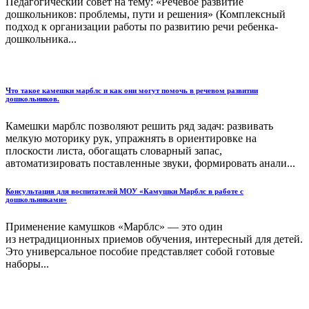
Педагогический совет на тему: «Речевое развитие
дошкольников: проблемы, пути и решения» (Комплексный
подход к организации работы по развитию речи ребенка-
дошкольника...
Что такое камешки марблс и как они могут помочь в речевом развитии
дошкольников.
Камешки марблс позволяют решить ряд задач: развивать
мелкую моторику рук, упражнять в ориентировке на
плоскости листа, обогащать словарный запас,
автоматизировать поставленные звуки, формировать анали...
Консультация для воспитателей МОУ «Камушки Марблс в работе с
дошкольниками»
Применение камушков «Марблс» — это один
из нетрадиционных приемов обучения, интересный для детей.
Это универсальное пособие представляет собой готовые
наборы...