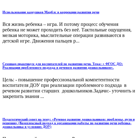
Использование камушков Марблс в коррекции развития речи
Вся жизнь ребенка – игра. И потому процесс обучения
ребенка не может проходить без неё. Тактильные ощущения,
мелкая моторика, мыслительные операции развиваются в
детской игре. Движения пальцев р...
Семинар-практикум для воспитателей по развитию речи. Тема: « ФГОС ДО:
Реализация проблемного подхода в речевом развитии дошкольников».
Цель: - повышение профессиональной компетентности
воспитателя ДОУ при реализации проблемного подхода в
речевом развитии старших дошкольников.Задачи:- уточнить и
закрепить знания ...
Педагогический совет на тему: «Речевое развитие дошкольников: проблемы, пути и
решения» (Комплексный подход к организации работы по развитию речи ребенка-
дошкольника в условиях ДОУ)