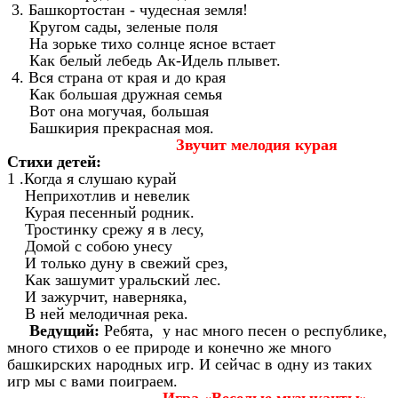
3. Башкортостан - чудесная земля!
Кругом сады, зеленые поля
На зорьке тихо солнце ясное встает
Как белый лебедь Ак-Идель плывет.
4. Вся страна от края и до края
Как большая дружная семья
Вот она могучая, большая
Башкирия прекрасная моя.
Звучит мелодия курая
Стихи детей:
1 .Когда я слушаю курай
Неприхотлив и невелик
Курая песенный родник.
Тростинку срежу я в лесу,
Домой с собою унесу
И только дуну в свежий срез,
Как зашумит уральский лес.
И зажурчит, наверняка,
В ней мелодичная река.
Ведущий:
Ребята, у нас много песен о республике,
много стихов о ее природе и конечно же много
башкирских народных игр. И сейчас в одну из таких
игр мы с вами поиграем.