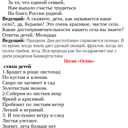
За то, что единой семьей,
Нам выпало счастье трудиться
На благо России родной.
Ведущий:
А скажите, дети, как называется наше
село?, да, Бураево! Это очень красивое, чистое село.
Какие достопримечательности нашего села вы знаете?
Ответы детей. Молодцы
Праздник Дня республики справляется осенью. В
Ведущий:
то время, когда земля дает урожай овощей, фруктов, когда лес
полон грибов, ягод. Вся природа как бы поздравляет нас с
днём рождения Башкортостана
Песня «Осень»
стихи детей
1.Бродит в роще листопад
По кустам и кленам.
Скоро он заглянет в сад
Золотистым звоном.
2.Соберем из листьев веер
Яркий и красивый.
Пробежит по листьям ветер
Легкий и игривый.
3. И послушно ветру в след
Листья улетают.
Значит, лета больше нет