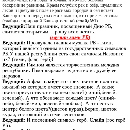
бескрайние равнины. Краем голубых рек и озёр, шумливых
лесов и цветущих полей красивых городов и сел встает
Башкортостан перед глазами каждого, кто приезжает сюда.
(слайд№1)
(слайды с природой Башкортостана)
Ведущий:
Наш праздник, посвященный Дню РБ,
считается открытым. Прошу всех встать.
(звучит гимн РБ)
Ведущий:
Прозвучала главная музыка РБ - гимн,
который является одним из государственных символов
РБ.У нашей республики есть свои символы.Назовите
их?!(гимн, флаг, герб)!
Ведущий:
Гимном является торжественная мелодия
республики. Гимн выражает единство и дружбу ее
народов.
Ведущий:
А флаг
слайд-
это трех цветное полотно,
каждый из которых имеет свое значение. А какие
цвета присутствуют в нашем флаге?(синий,белый,
зеленый). А что обозначает каждый цвет? (синий-
небо, белый-мир, зеленый-свобода). А что есть в
центре белого цвета?(цветок курая).Верно, цветок
курая, состоящий из семи лепестков.
Ведущий:
И последний символ- герб.
Слайд
(гос.герб
РБ).