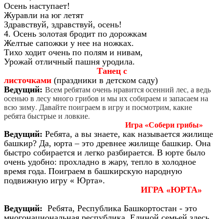
Осень наступает!
Журавли на юг летят
Здравствуй, здравствуй, осень!
4. Осень золотая бродит по дорожкам
Желтые сапожки у нее на ножках.
Тихо ходит очень по полям и нивам,
Урожай отличный пашня уродила.
Танец с
листочками
(праздники в детском саду)
Всем ребятам очень нравится осенний лес, а ведь
Ведущий:
осенью в лесу много грибов и мы их собираем и запасаем на
всю зиму. Давайте поиграем в игру и посмотрим, какие
ребята быстрые и ловкие.
Игра «Собери грибы»
Ведущий:
Ребята, а вы знаете, как называется жилище
башкир? Да, юрта – это древнее жилище башкир. Она
быстро собирается и легко разбирается. В юрте было
очень удобно: прохладно в жару, тепло в холодное
время года.
Поиграем в башкирскую народную
подвижную игру « Юрта».
ИГРА «ЮРТА»
Ведущий:
Ребята, Республика Башкортостан - это
многонациональная республика. Единой семьей здесь