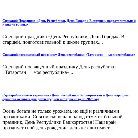
Сценарий Праздника «День Республики, День Города» В старшей, подготовительной
к школе группах.
Сценарий праздника «День Республики, День Города». В
старшей, подготовительной к школе группах....
Сценарий посвященный празднику День республики «Татарстан — моя республика»
Сценарий посвященный празднику День республики
«Татарстан — моя республика»...
Сценарий осеннего утренника «День Республики Башкортостан и День народного
единства осенью» для детей средней и старшей групп 2023год
Осень богата не только урожаем, но ещё и различными
праздниками. Совсем скоро наш народ отметит большой
праздник, День Республики Башкортостан! Наш край
празднует свой день рождение, день независимост...