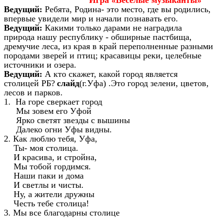
Игра «Веселые музыканты»
Ведущий:
Ребята, Родина- это место, где вы родились,
впервые увидели мир и начали познавать его.
Ведущий:
Какими только дарами не наградила
природа нашу республику - обширные пастбища,
дремучие леса, из края в край переполненные разными
породами зверей и птиц; красавицы реки, целебные
источники и озера.
Ведущий:
А кто скажет, какой город является
столицей РБ?
слайд
(г.Уфа) .Это город зелени, цветов,
лесов и парков.
1. На горе сверкает город
Мы зовем его Уфой
Ярко светят звезды с вышины
Далеко огни Уфы видны.
2. Как люблю тебя, Уфа,
Ты- моя столица.
И красива, и стройна,
Мы тобой гордимся.
Наши паки и дома
И светлы и чисты.
Ну, а жители дружны
Честь тебе столица!
3. Мы все благодарны столице