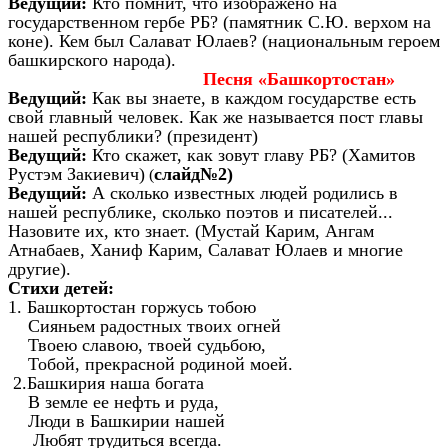
Ведущий:
Кто помнит, что изображено на
государственном гербе РБ? (памятник С.Ю. верхом на
коне). Кем был Салават Юлаев? (национальным героем
башкирского народа).
Песня «Башкортостан»
Ведущий:
Как вы знаете, в каждом государстве есть
свой главный человек. Как же называется пост главы
нашей республики? (президент)
Ведущий:
Кто скажет, как зовут главу РБ? (Хамитов
Рустэм Закиевич)
слайд№2)
(
Ведущий:
А сколько известных людей родились в
нашей республике, сколько поэтов и писателей...
Назовите их, кто знает. (Мустай Карим, Ангам
Атнабаев, Ханиф Карим, Салават Юлаев и многие
другие).
Стихи детей:
1. Башкортостан горжусь тобою
Сияньем радостных твоих огней
Твоею славою, твоей судьбою,
Тобой, прекрасной родиной моей.
2.Башкирия наша богата
В земле ее нефть и руда,
Люди в Башкирии нашей
Любят трудиться всегда.