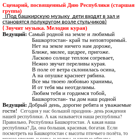
Сценарий, посвященный Дню Республики (старшая
группа)
(Под башкирскую музыку дети входят в зал и
становятся полукругом возле стульчиков)
Звучит музыка.
Мелодия курая)
(
Ведущий:
Самый родной на земле и любимый
Башкортостан- край ты неповторимый.
Нет на земле ничего нам дороже,
Ближе, милее, щедрее, пригоже.
Ласково солнце теплом согревает,
Нежно звучат переливы курая.
В поле от ветра склонилась осина,
А на опушке краснеет рябина.
Все мы твоею любовью хранимы,
И от тебя мы неотделимы.
Любим тебя и гордимся тобой,
Башкортостан- ты дом наш родной
Ведущий:
Добрый день, дорогие ребята и уважаемые
Сегодня у нас большой праздник- день рождения
гости!
нашей республики. А как называется наша республика?
Правильно, Республика Башкортостан. А какая наша
республика? Да, она большая, красивая, богатая. Если
посмотреть на Башкортостан с высоты птичьего полёта, то
можно увидеть и горы, и холмы, и крутые обрывы,