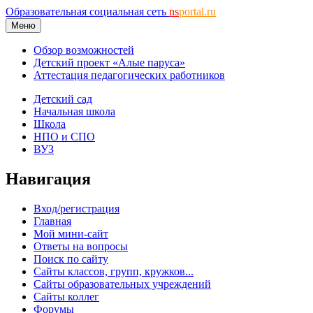
Образовательная социальная сеть
ns
portal.ru
Меню
Обзор возможностей
Детский проект «Алые паруса»
Аттестация педагогических работников
Детский сад
Начальная школа
Школа
НПО и СПО
ВУЗ
Навигация
Вход/регистрация
Главная
Мой мини-сайт
Ответы на вопросы
Поиск по сайту
Сайты классов, групп, кружков...
Сайты образовательных учреждений
Сайты коллег
Форумы