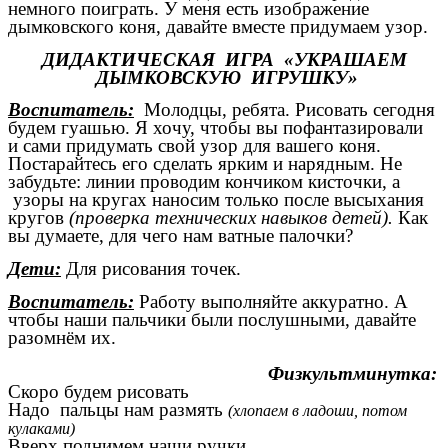
немного поиграть. У меня есть изображение
дымковского коня, давайте вместе придумаем узор.
ДИДАКТИЧЕСКАЯ ИГРА «УКРАШАЕМ
ДЫМКОВСКУЮ ИГРУШКУ»
Воспитатель:
Молодцы, ребята.
Рисовать сегодня
будем гуашью. Я хочу, чтобы вы пофантазировали
и
сами придумать свой узор для вашего коня.
Постарайтесь его сделать ярким и нарядным. Не
забудьте: линии проводим кончиком кисточки, а
узоры на кругах наносим только после высыхания
кругов
(проверка технических навыков детей).
Как
вы думаете, для чего нам ватные палочки?
Дети:
Для рисования точек.
Воспитатель:
Работу выполняйте аккуратно. А
чтобы наши пальчики были послушными, давайте
разомнём их.
Физкультминутка:
Скоро будем рисовать
Надо пальцы нам размять
(хлопаем в ладоши, потом
кулаками)
Вверх поднимем наши ручки