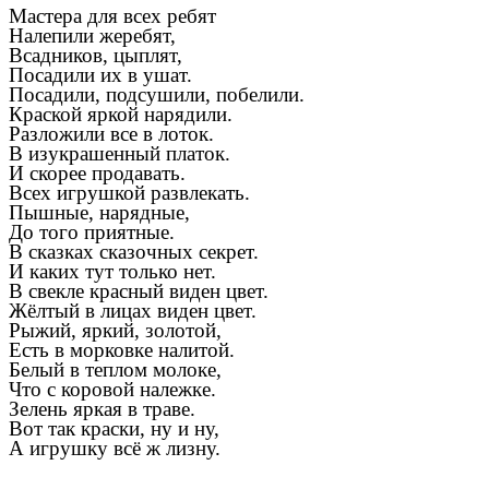
Мастера для всех ребят
Налепили жеребят,
Всадников, цыплят,
Посадили их в ушат.
Посадили, подсушили, побелили.
Краской яркой нарядили.
Разложили все в лоток.
В изукрашенный платок.
И скорее продавать.
Всех игрушкой развлекать.
Пышные, нарядные,
До того приятные.
В сказках сказочных секрет.
И каких тут только нет.
В свекле красный виден цвет.
Жёлтый в лицах виден цвет.
Рыжий, яркий, золотой,
Есть в морковке налитой.
Белый в теплом молоке,
Что с коровой належке.
Зелень яркая в траве.
Вот так краски, ну и ну,
А игрушку всё ж лизну.