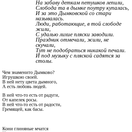
На забаву деткам петушков лепили,
Слобода та в дымке поутру купалась,
И за это Дымковской со стари
называлась.
Люди, работающие, в той слободе
жили,
С удалью лихие пляски заводили.
Праздник отмечали, жили, не
скучали,
Тут не подобраться никакой печали.
И под музыку с пляской садятся за
столы.
Чем знаменито Дымково?
Игрушкою своей.
В ней нету цвета дымного,
А есть любовь людей.
В ней что-то есть от радуги,
От капелек росы.
В ней что-то есть от радости,
Гремящей, как басы.
Кони глиняные мчатся