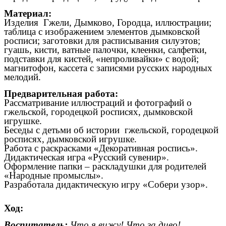
Материал:
Изделия Гжели, Дымково, Городца, иллюстрации;
т
аблица с изображением элементов дымковской
росписи;
заготовки для расписывания силуэтов;
гуашь, кисти, ватные палочки, клеенки, салфетки,
подставки для кистей, «непроливайки» с водой;
магнитофон, кассета с записями русских народных
мелодий.
Предварительная работа:
Рассматривание иллюстраций и фотографий о
гжельской, городецкой росписях, дымковской
игрушке.
Беседы с детьми об истории гжельской, городецкой
росписях, дымковской игрушке.
Работа с раскрасками «Декоративная роспись».
Дидактическая игра «Русский сувенир».
Оформление папки – раскладушки для родителей
«Народные промыслы».
Разработала дидактическую игру «Собери узор».
Ход:
Воспитатель:
Что я вижу! Что за диво!