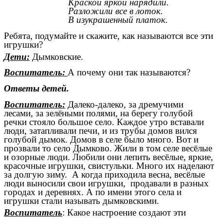
Краской яркой нарядили.
Разложили все в лоток.
В изукрашенный платок.
Ребята, подумайте и скажите, как называются все эти
игрушки?
Дети:
Дымковские.
Воспитатель:
А почему они так называются?
Ответы детей.
Воспитатель:
Далеко-далеко, за дремучими
лесами, за зелёными полями, на берегу голубой
речки стояло большое село. Каждое утро вставали
люди, затапливали печи, и из трубы домов вился
голубой дымок. Домов в селе было много. Вот и
прозвали то село Дымково. Жили в том селе весёлые
и озорные люди. Любили они лепить весёлые, яркие,
красочные игрушки, свистульки. Много их наделают
за долгую зиму. А когда приходила весна, весёлые
люди выносили свои игрушки, продавали в разных
городах и деревнях. А по имени этого села и
игрушки стали называть дымковскими.
Воспитатель
: Какое настроение создают эти