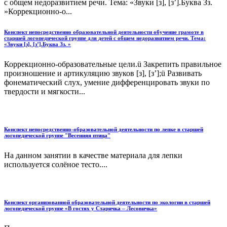
с общем недоразвитием речи. Тема: «Звуки [з], [з’].Буква Зз.
»Коррекционно-о...
Конспект непосредственно образовательной деятельности обучение грамоте в
старшей логопедической группе для детей с общем недоразвитием речи. Тема:
«Звуки [з], [з’].Буква Зз. »
Коррекционно-образовательные цели.ü Закрепить правильное
произношение и артикуляцию звуков [з], [з’];ü Развивать
фонематический слух, умение дифференцировать звуки по
твердости и мягкости...
Конспект непосредственно-образовательной деятельности по лепке в старшей
логопедической группе "Весенняя птица"
На данном занятии в качестве материала для лепки
используется солёное тесто....
Конспект организованной образовательной деятельности по экологии в старшей
логопедической группе «В гостях у Старичка – Лесовичка»