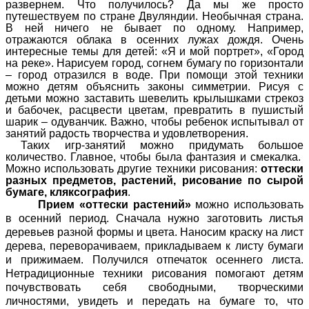
развернем. Что получилось? Да мы же просто
путешествуем по стране Двуляндии. Необычная страна.
В ней ничего не бывает по одному. Например,
отражаются облака в осенних лужах дождя. Очень
интересные темы для детей: «Я и мой портрет», «Город
на реке». Нарисуем город, согнем бумагу по горизонтали
– город отразился в воде. При помощи этой техники
можно детям объяснить законы симметрии. Рисуя с
детьми можно заставить шевелить крылышками стрекоз
и бабочек, расцвести цветам, превратить в пушистый
шарик – одуванчик. Важно, чтобы ребенок испытывал от
занятий радость творчества и удовлетворения.
Таких игр-занятий можно придумать большое
количество. Главное, чтобы была фантазия и смекалка.
Можно использовать другие техники рисования:
оттески
разных предметов, растений, рисование по сырой
бумаге, кляксография
.
Прием «оттески растений»
можно использовать
в осенний период. Сначала нужно заготовить листья
деревьев разной формы и цвета. Наносим краску на лист
дерева, переворачиваем, прикладываем к листу бумаги
и прижимаем. Получился отпечаток осеннего листа.
Нетрадиционные техники рисования помогают детям
почувствовать себя свободными, творческими
личностями, увидеть и передать на бумаге то, что