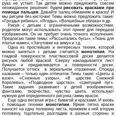
рука не устает. Так детям можно предложить совсем
неожиданное решение: будем
рисовать красками при
помощи пальцев
. Давайте палец обмакнем в краску! И
мы рисуем без кисточки! Темы можно предложить такие:
«Гроздья рябины», «Ягоды», «Волшебные облака» и др.
Рисуя с детьми с ограниченными возможностями,
родители могут использовать этот прием для передачи
изображения. Он не требует очень точного исполнения.
Предлагаю такие темы: «Рассыпались бусы», «Ткань для
платья маме», «Заготовки на зиму» и т.д.
Одна из простейших и интересных техник, которой
можно заняться с детьми считается
монотипия
. На
гладкой поверхности пластмассовой доски делается
рисунок любой краской. Сверху накладывается лист
бумаги и придавливается к поверхности доски.
Получается оттиск в зеркальном отражении. Отсюда
название – только один отпечаток. Темы такие: «Цветы в
вазе», «Снежные узоры», «В царстве Снежной
Королевы», «Подводное царство», «Цветущий луг».
Такие задания развивают у детей воображение,
фантазию, творчество, чувство цвета, используют
нужную для определенного рисунка гамму красок.
Еще одна веселая игра с бумагой и красками. И вновь
с помощью техники
монотипии
. Яркие пятна краски
наносят на одну половину листа, прижмем к ней вторую
половину, тщательно разгладим в разные стороны и