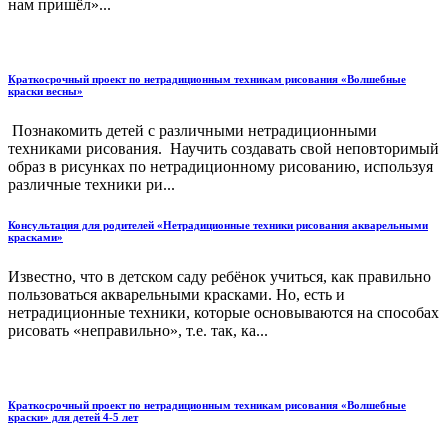
нам пришёл»...
Краткосрочный проект по нетрадиционным техникам рисования «Волшебные
краски весны»
Познакомить детей с различными нетрадиционными
техниками рисования. Научить создавать свой неповторимый
образ в рисунках по нетрадиционному рисованию, используя
различные техники ри...
Консультация для родителей «Нетрадиционные техники рисования акварельными
красками»
Известно, что в детском саду ребёнок учиться, как правильно
пользоваться акварельными красками. Но, есть и
нетрадиционные техники, которые основываются на способах
рисовать «неправильно», т.е. так, ка...
Краткосрочный проект по нетрадиционным техникам рисования «Волшебные
краски» для детей 4-5 лет