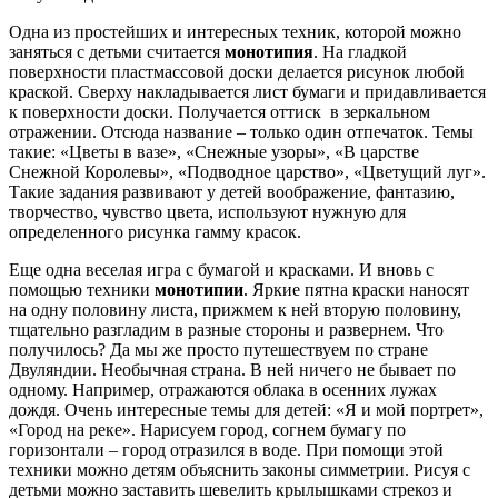
Одна из простейших и интересных техник, которой можно
заняться с детьми считается
монотипия
. На гладкой
поверхности пластмассовой доски делается рисунок любой
краской. Сверху накладывается лист бумаги и придавливается
к поверхности доски. Получается оттиск в зеркальном
отражении. Отсюда название – только один отпечаток. Темы
такие: «Цветы в вазе», «Снежные узоры», «В царстве
Снежной Королевы», «Подводное царство», «Цветущий луг».
Такие задания развивают у детей воображение, фантазию,
творчество, чувство цвета, используют нужную для
определенного рисунка гамму красок.
Еще одна веселая игра с бумагой и красками. И вновь с
помощью техники
монотипии
. Яркие пятна краски наносят
на одну половину листа, прижмем к ней вторую половину,
тщательно разгладим в разные стороны и развернем. Что
получилось? Да мы же просто путешествуем по стране
Двуляндии. Необычная страна. В ней ничего не бывает по
одному. Например, отражаются облака в осенних лужах
дождя. Очень интересные темы для детей: «Я и мой портрет»,
«Город на реке». Нарисуем город, согнем бумагу по
горизонтали – город отразился в воде. При помощи этой
техники можно детям объяснить законы симметрии. Рисуя с
детьми можно заставить шевелить крылышками стрекоз и