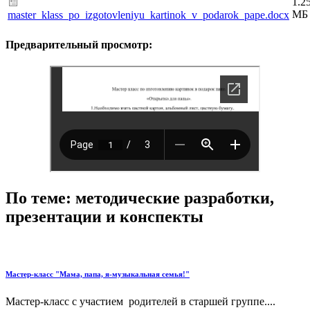
1.2
МБ
master_klass_po_izgotovleniyu_kartinok_v_podarok_pape.docx
Предварительный просмотр:
По теме: методические разработки,
презентации и конспекты
Мастер-класс "Мама, папа, я-музыкальная семья!"
Мастер-класс с участием родителей в старшей группе....