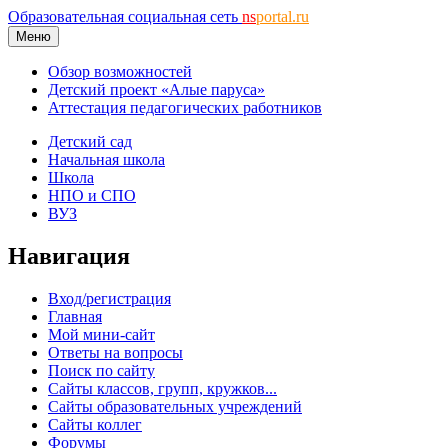
Образовательная социальная сеть
ns
portal.ru
Меню
Обзор возможностей
Детский проект «Алые паруса»
Аттестация педагогических работников
Детский сад
Начальная школа
Школа
НПО и СПО
ВУЗ
Навигация
Вход/регистрация
Главная
Мой мини-сайт
Ответы на вопросы
Поиск по сайту
Сайты классов, групп, кружков...
Сайты образовательных учреждений
Сайты коллег
Форумы