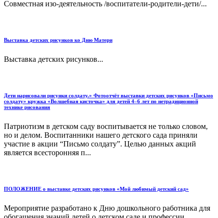
Совместная изо-деятельность /воспитатели-родители-дети/...
Выставка детских рисунков ко Дню Матери
Выставка детских рисунков...
Дети нарисовали рисунки солдату.» Фотоотчёт выставки детских рисунков «Письмо
солдату» кружка «Волшебная кисточка» для детей 4–6 лет по нетрадиционной
технике рисования
Патриотизм в детском саду воспитывается не только словом,
но и делом. Воспитанники нашего детского сада приняли
участие в акции “Письмо солдату”. Целью данных акций
является всесторонняя п...
ПОЛОЖЕНИЕ о выставке детских рисунков «Мой любимый детский сад»
Мероприятие разработано к Дню дошкольного работника для
обогащения знаний детей о детском саде и профессии