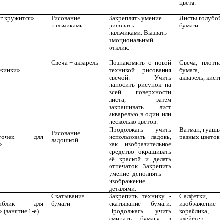
цвета.
г кружится».
Рисование
Закреплять умение
Листы голубо
пальчиками.
рисовать
бумаги.
пальчиками. Вызвать
эмоциональный
отклик.
Свеча + акварель
Познакомить с новой
Свеча, плотн
жинки».
техникой рисования
бумага,
свечой. Учить
акварель, кист
наносить рисунок на
всей поверхности
листа, затем
закрашивать лист
акварелью в один или
несколько цветов.
Продолжать учить
Ватман, гуашь
Рисование
еточек для
использовать ладонь,
разных цветов
ладошкой.
».
как изобразительное
средство окрашивать
её краской и делать
отпечаток. Закрепить
умение дополнять
изображение
деталями.
Скатывание
Закрепить технику -
Салфетки,
раблик для
бумаги
скатывание бумаги.
изображение
 (занятие 1-е).
Продолжать учить
кораблика,
сминать бумагу в
клейстер,