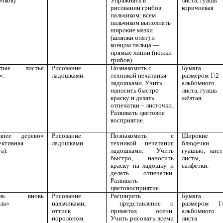
чков)
Упражнять в
листа, гуашь
рисовании грибов
коричневая
пальчиком: всем
пальчиком выполнять
широкие мазки
(шляпки опят) и
концом пальца —
прямые линии (ножки
грибов).
лтые листья
Рисование
Познакомить с
Бумага
».
ладошками.
техникой печатанья
размером 1\2
ладошками. Учить
альбомного
наносить быстро
листа, гуашь
краску и делать
жёлтая.
отпечатки – листочки.
Развивать цветовое
восприятие.
ннее дерево»
Рисование
Познакомить с
Широкие
ективная
ладошками
техникой печатания
блюдечки 
а).
ладошками. Учить
гуашью, кист
быстро, наносить
листы,
краску на ладошку и
салфетки.
делать отпечатки.
Развивать
цветовосприятие.
ень вновь
Рисование
Расширять
Бумага
ла»
пальчиками,
представление о
размером 1
оттиск
приметах осени.
альбомного
поролоном.
Учить рисовать всеми
листа 