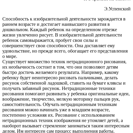
Э.Успенский
Способность к изобразительной деятельности зарождается в
раннем возрасте и достигает наивысшего развития в
дошкольном. Каждый ребенок на определенном отрезке
жизни увлеченно рисует. В изобразительной деятельности
ребенок самовыражается, пробует свои силы и
совершенствует свои способности. Она доставляет ему
удовольствие, но прежде всего, обогащает его представления
о мире.
Существует множество техник нетрадиционного рисования,
их необычность состоит в том, что они позволяют детям
быстро достичь желаемого результата. Например, какому
ребенку будет неинтересно рисовать пальчиками, делать
рисунок собственной ладошкой, ставить на бумаге кляксы и
получать забавный рисунок. Нетрадиционные техники
рисования помогают развивать у ребенка оригинальные идеи,
воображение, творчество, мелкую моторику пальцев рук,
самостоятельность. Обучать нетрадиционным техникам
рисования можно начинать уже в младшем возрасте,
постепенно усложняя их. Рисование с использованием
нетрадиционных техник изображения не утомляет детей, а
наоборот вызывает стремление заниматься таким интересным
делом. Им интересен сам процесс выполнения работы.