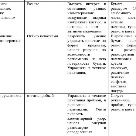
ики
Разные
Вызвать интерес к
Бумага
ушные,
сочетанию разных
размером 1
рку
изоматериалов:
альбомного
ушные...»
воздушные шарики
листа, кист
изображать кистью, а
ватные
ниточки к ним —
палочки, гуа
ватными палочками.
разного цвета.
ашение
Оттиск печатками
Закрепить умение
Вырезанные 
го сервиза»
украшать простые по
бумаги чаш
форме предметы,
разной фор
нанося рисунок по
и размера
возможности
разноцветн
равномерно на всю
пальчиковая
поверхность бумаги.
краска 
Упражнять в технике
мисочках,
печатания.
различные
печатки,
салфетки,
выставка
посуды
 рукавички»
оттиск пробкой
Упражнять в технике
Силуэт
печатания пробкой, в
рукавички,
рисовании
пробки, гуа
пальчиками. Учить
разного цвета
рисовать
элементарный узор,
нанося рисунок
равномерно в
определённых