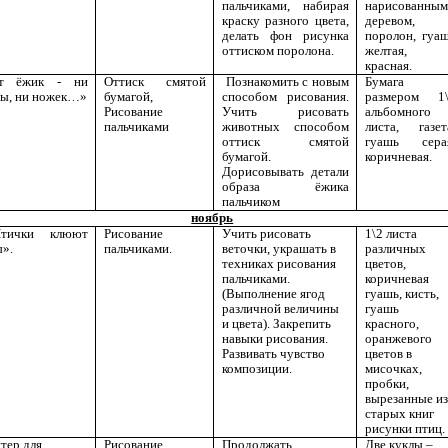
пальчиками, набирая
нарисованным
краску разного цвета,
деревом,
делать фон рисунка
поролон, гуа
оттиском поролона.
желтая,
красная.
 ёжик - ни
Оттиск смятой
Познакомить с новым
Бумага
вы, ни ножек…»
бумагой,
способом рисования.
размером 1
Рисование
Учить рисовать
альбомного
пальчиками
животных способом
листа, газет
оттиск смятой
гуашь сера
бумагой.
коричневая.
Дорисовывать детали
образа ёжика
пальчиком
ноябрь
тички клюют
Рисование
Учить рисовать
1\2 листа
ы».
пальчиками.
веточки, украшать в
различных
техниках рисования
цветов,
пальчиками.
коричневая
(Выполнение ягод
гуашь, кисть,
различной величины
гуашь
и цвета). Закрепить
красного,
навыки рисования.
оранжевого
Развивать чувство
цветов в
композиции.
мисочках,
пробки,
вырезанные из
старых книг
рисунки птиц.
тер для
Рисование
Продолжать
Две куклы –