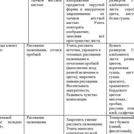
тычком жёсткой
изображении
размером 1
кистью
предметов округлой
альбомного
формы и аккуратном
листа серо
закрашивании их
цвета, кист
тычком жёсткой
белая гуашь.
кистью. Учить
повторять
изображение,
заполняя всё
пространство листа.
ицы клюют
Рисование
Учить рисовать
Бумага
ы»
пальчиками, оттиск
веточки, украшать в
размером 1
пробкой
техниках рисования
альбомного
пальчиками и
листа разн
печатания пробкой
цветов,
(выполнение ягод
коричневая
разной величины и
гуашь, кист
цвета); закрепить
гуашь
навыки рисования.
красного,
Воспитывать
оранжевого
аккуратность.
бордового
Развивать чувство
цветов 
композиции.
мисочках,
пробки,
рисунки пти
клей, салфетки
енькой
Рисование
Тонированны
Закрепить умение
ке холодно
пальчиками
лист бумаги
рисовать пальчиками.
й».
(синий,
Учить наносить
фиолетовый),
отпечатки по всей