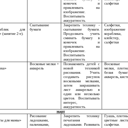
комочек и
салфетки
приклеивать на
изображение.
Воспитывать
аккуратность.
Скатывание
Закрепить технику -
Салфетки,
раблик для
бумаги
скатывание бумаги.
изображение
 (занятие 2-е).
Продолжать учить
кораблика,
сминать бумагу в
клейстер,
комочек и
салфетки
приклеивать на
изображение.
Воспитывать
аккуратность
Восковые мелки +
Познакомить детей с
Восковые
чка»
акварель
новой техникой
мелки, плотн
рисования. Учить
белая бумаг
создавать рисунок
акварель, кист
восковыми мелками,
затем закрашивать
лист акварелью в
один или несколько
цветов. Воспитывать
интерес,
аккуратность.
март
Рисование
Закрепить технику
Гуашь, плотн
ты для мамы»
ладошками,
печатания
цветные лист
пальчиками,
ладошками. Развивать
салфетки.