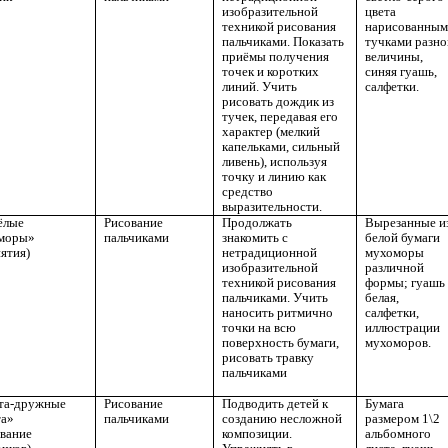
изобразительной
цвета
техникой рисования
нарисованны
пальчиками. Показать
тучками разно
приёмы получения
величины,
точек и коротких
синяя гуашь,
линий. Учить
салфетки.
рисовать дождик из
тучек, передавая его
характер (мелкий
капельками, сильный
ливень), используя
точку и линию как
средство
выразительности.
ёлые
Рисование
Продолжать
Вырезанные и
моры»
пальчиками
знакомить с
белой бумаги
нятия)
нетрадиционной
мухоморы
изобразительной
различной
техникой рисования
формы; гуашь
пальчиками. Учить
белая,
наносить ритмично
салфетки,
точки на всю
иллюстрации
поверхность бумаги,
мухоморов.
рисовать травку
пальчиками
та-дружные
Рисование
Подводить детей к
Бумага
та»
пальчиками
созданию несложной
размером 1\2
ование
композиции.
альбомного