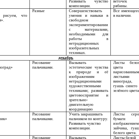
Развивать чувство
веточек
композиции.
рябины.
Разные
Совершенствовать
Все имеющее
 рисуем, что
умения и навыки в
в наличии.
м».
свободном
экспериментировании
с материалами,
необходимыми для
работы в
нетрадиционных
изобразительных
техниках.
декабрь
Рисование
Вызывать
Листы бело
оград»
пальчиками.
эстетические чувства
цвета 
к природе и её
нарисованны
изображениям
листьями
нетрадиционными
винограда,
художественными
гуашь синего
техниками; развивать
зелёного цвета
цветовосприятие и
зрительно-
двигательную
координацию
Рисование
Учить закрашивать
Листы серо
чик»
пальчиками.
пальчиком по контуру.
бумаги 
Развивать чувство
изображением
композиции.
зайчика, гуа
белого цвета.
Рисование
Вызывать
Листы белой