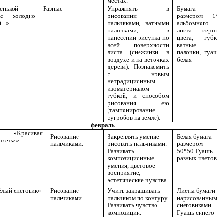
местах.
енькой
Разные
Упражнять в
Бумага
ке холодно
рисовании
размером 1
...»
пальчиками, ватными
альбомного
палочками, в
листа серо
нанесении рисунка по
цвета, губк
всей поверхности
ватные
листа (снежинки в
палочки, гуа
воздухе и на веточках
белая
дерева). Познакомить
с новым
нетрадиционным
изоматериалом —
губкой, и способом
рисования ею
(тампонирование
сугробов на земле).
февраль
расивая
Рисование
Закреплять умение
Белая бумага
точка».
пальчиками.
рисовать пальчиками.
размером
Развивать
50*50.Гуашь
композиционные
разных цветов
умения, цветовое
восприятие,
эстетические чувства.
ёлый снеговик»
Рисование
Учить закрашивать
Листы бумаги 
пальчиками.
пальчиком по контуру.
нарисованны
Развивать чувство
снеговиками.
композиции.
Гуашь синего