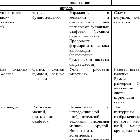
композиции.
апрель
ушок-золотой
техника
Упражнять в
Силуэт
ешок»
бумагопластики
комкании и
петушка, кле
ективная
скатывании в шарики
салфетки
а)
полосок от бумажных
салфеток (техника
бумагопластики).
Продолжать
формировать навыки
аппликации
(наклеивание
бумажных шариков на
силуэт хвоста).
ва жадных
Оттиск смятой
Учит рисовать
Газета, ватн
ежонка»
бумагой, ватные
животных
палочки,
палочки.
Бумага
размером 1
альбомного
листа,
коричневая
гуашь.
ь и звезды»
Рисование
Познакомить с
Лист 
манкой,
нетрадиционной
контурным
скатывание
изобразительной
изображением
салфеток
техникой рисования
ночного неб
манной крупой.
клей, манн
Воспитывать
крупа, салфет
эстетическое
отношение к природе