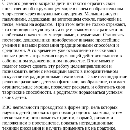
С самого раннего возраста дети пытаются отразить свои
впечатления об окружающем мире в своем изобразительном
творчестве через визуальные ощущения. Малыши рисуют
пальчиками, ладошками на запотевшем стекле, палочкой на
песке, мелом на асфальте. При этом дети не только отражают,
что они видят и чувствуют, а еще и знакомятся с разными по
свойствам и качествам материалами, предметами. Становясь
постарше, дошкольники приобретают вначале простейшие
умения и навыки рисования традиционными способами и
средствами. А со временем уже осмысленно изыскивают
новые приемы отражения окружающей действительности в
собственном художественном творчестве. В тот момент
педагог может сделать эту работу целенаправленной и
познакомить детей с имеющими место в изобразительном
искусстве нетрадиционными техниками. Такое нестандартное
решение развивает детскую фантазию, воображение, снимает
отрицательные эмоции, позволяет раскрыть и обогатить свои
творческие способности, а родителям порадоваться успехам
своих детей.
ИЗО деятельности проводится в форме игр, цель которых –
научить детей рисовать при помощи одного пальчика, затем
несколькими; познакомить с цветом, формой, ритмом и
положением в пространстве, показать нетрадиционные
техники рисования и научить применять их на практике.