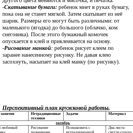
другого цвета меняются и мисочка, и печатка.
-
Скатывание бумаги:
ребенок мнет в руках бумагу,
пока она не станет мягкой. Затем скатывает из неё
шарик. Размеры его могут быть различными: от
маленького (ягодка) до большого (облачко, ком
снеговика). После этого бумажный комочек
опускается в клей и приклеивается на основу.
-Рисование манкой
:
ребенок рисует клеем по
заранее нанесенному рисунку. Не давая клею
засохнуть, насыпает на клей манку (по рисунку).
Перспективный план кружковой работы.
 занятия
Нетрадиционные
Задачи
Материал
техники
октябрь
 любимый
Рисование
Познакомить с
Два листа
ик»
пальчиками
нетрадиционной
светло-серого