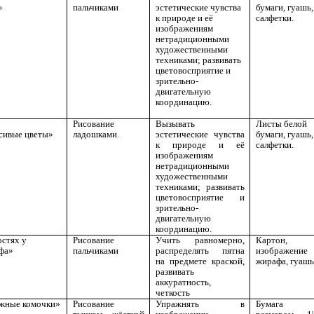
»
пальчиками
эстетические чувства
бумаги, гуашь,
к природе и её
салфетки.
изображениям
нетрадиционными
художественными
техниками; развивать
цветовосприятие и
зрительно-
двигательную
координацию.
Рисование
Вызывать
Листы белой
сивые цветы»
ладошками.
эстетические чувства
бумаги, гуашь,
к природе и её
салфетки.
изображениям
нетрадиционными
художественными
техниками; развивать
цветовосприятие и
зрительно-
двигательную
координацию.
остях у
Рисование
Учить равномерно,
Картон,
фа»
пальчиками
распределять пятна
изображение
на предмете краской,
жирафа, гуашь
развивать
аккуратность,
четкость
жные комочки»
Рисование
Упражнять в
Бумага