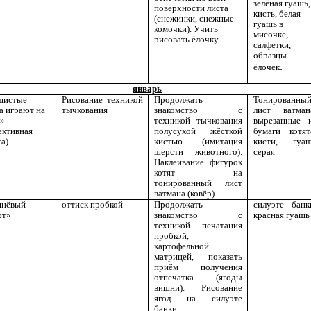
зелёная гуашь,
поверхности листа
кисть, белая
(снежинки, снежные
гуашь в
комочки). Учить
мисочке,
рисовать ёлочку.
салфетки,
образцы
.
ёлочек
январь
шистые
Рисование техникой
Продолжать
Тонированны
а играют на
тычкования
знакомство с
лист ватман
е»
техникой тычкования
вырезанные 
ективная
полусухой жёсткой
бумаги котят
а)
кистью (имитация
кисти, гуа
шерсти животного).
серая
Наклеивание фигурок
котят на
тонированный лист
ватмана (ковёр).
нёвый
оттиск пробкой
Продолжать
силуэте банк
от»
знакомство с
красная гуашь
техникой печатания
пробкой,
картофельной
матрицей, показать
приём получения
отпечатка (ягоды
вишни). Рисование
ягод на силуэте
банки.