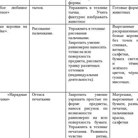
формы.
е любимое
тычок
Упражнять в технике
Готовые фор
тное»
тычка. Учить
животных
фактурно изображать
животное
ьи коровки на
Вырезанные
Рисование
Упражнять в технике
йке».
раскрашенные
пальчиками.
рисования
божьи коров
пальчиками.
без точек 
Закрепить умение
спинках,
равномерно наносить
ватман,
точки на всю
салфетки,
поверхность
бумага светл
предмета, рисовать
и тёмно
травку различных
зелёного
оттенков
цветов, чёрн
(индивидуальная
гуашь 
деятельность).
мисочках.
арядные
Оттиск
Закрепить умение
Матрешки,
ешки»
печатками
украшать простые по
вырезанные 
форме предметы,
бумаги, разн
нанося рисунок по
печатки,
возможности
пальчиковая
равномерно на всю
краска,
поверхность бумаги.
салфетки
Упражнять в технике
печатания. Развивать
чувство ритма,