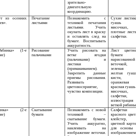
зрительно-
двигательную
координацию.
ет из осенних
Печатание
Познакомить с
Сухие листик
ев».
листьями
техникой печатания
гуашь 
листьями. Учить
мисочках,
окунать лист в краску
плотные лист
и оставлять след на
салфетки.
бумаге. Воспитывать
аккуратность.
бинка» (1-е
Рисование
Учить рисовать на
Лист цветн
ие)
пальчиками
ветке ягодки
бумаги 
(пальчиками) и
нарисованной
листики
веточкой,
(примакиванием).
зеленая 
Закрепить данные
желтая гуаш
приемы рисования.
кисти,
Развивать
оранжевая 
цветовосприятие,
красная гуашь
чувство композиции.
мисочках,
салфетки,
иллюстрация
веткой рябины
бинка» (2-е
Скатывание
Познакомить с новой
Салфетки
ие)
бумаги
техникой –
красного цвет
скатывание бумаги.
клейстер,
Учить аккуратно,
цветной карт
наклеивать на
для основы
изображение веточки.
изображением