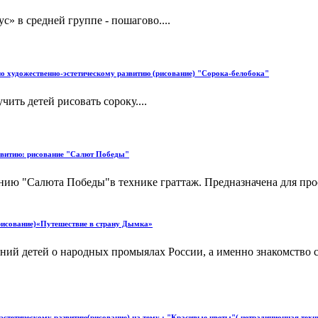
» в средней группе - пошагово....
по художественно-эстетическому развитию (рисование) "Сорока-белобока"
ить детей рисовать сороку....
азвитию: рисование "Салют Победы"
анию "Салюта Победы"в технике граттаж. Предназначена для про
(рисование)«Путешествие в страну Дымка»
ий детей о народных промыялах России, а именно знакомство с
 эстетическому развитию(рисование) на тему : "Красивые цветы"( нетрадиционная техн