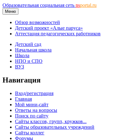
Образовательная социальная сеть
ns
portal.ru
Меню
Обзор возможностей
Детский проект «Алые паруса»
Аттестация педагогических работников
Детский сад
Начальная школа
Школа
НПО и СПО
ВУЗ
Навигация
Вход/регистрация
Главная
Мой мини-сайт
Ответы на вопросы
Поиск по сайту
Сайты классов, групп, кружков...
Сайты образовательных учреждений
Сайты коллег
Форумы