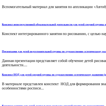
Вспомогательный материал для занятия по аппликации «Автобус
Конспект непосредственной образовательной деятельности для детей средней группы 
Конспект интегрированного занятия по рисованию, с целью науч
Презентация для детей подготовительной группы по художественно-эстетическому р
Данная презентация представляет собой обучение детей рисов
деятельности....
Конспект НОД для детей средней группы по художественно-эстетическому развитию 
В материале представлен конспект НОД для формирования знан
особенностями росписи...
Конспект занятия для детей дошкольного возраста средней группы по художественно-