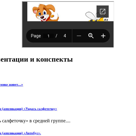
езентации и конспекты
омике живет…»
ию (аппликация) «Укрась салфеточку»
салфеточку» в средней группе....
ю (аппликация) «Автобус».