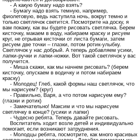
- А какую бумагу надо взять?
- Бумагу надо взять темную, например,
фиолетовую, ведь наступила ночь, вокруг темно и
только светлячок светится. Посмотрите на доску, я
вам покажу, как вы будете рисовать светлячка. Берем
кисточку, макаем в воду, набираем краску и рисуем
круг, не отрывая кисточки от листа бумаги, затем
рисуем две точки – глазки, потом ротик-улыбку.
Светлячок у нас добрый. А теперь добавляем усики,
лапки-ручки и лапки-ножки. Вот такой светлячок у вас
получится.
- Миша скажи, как мы начнем рисовать? (берем
кисточку, опускаем в водичку и потом набираем
краску)
- Молодец! Глеб, какой формы наш светлячок, что
мы нарисуем? (круг)
- Правильно, Варя, а что потом нарисуем ему?
(глазки и ротик)
- Замечательно! Максим и что мы нарисуем
светлячку в конце? (усики и лапки)
- Чудесно ребята. Теперь давайте рисовать.
Воспитатель ходит возле детей и индивидуально
помогает, если возникают затруднения.
- Молодцы ребята, посмотрите, как много красивых