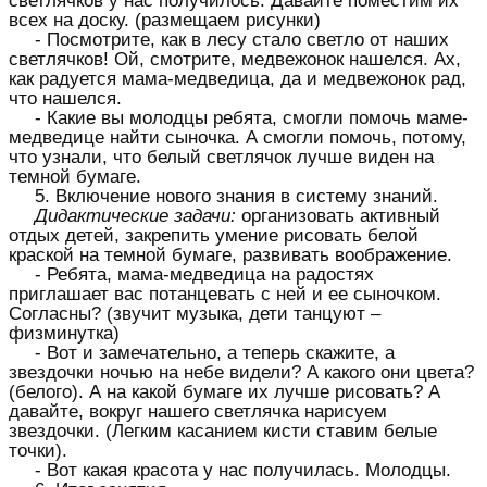
светлячков у нас получилось. Давайте поместим их
всех на доску. (размещаем рисунки)
- Посмотрите, как в лесу стало светло от наших
светлячков! Ой, смотрите, медвежонок нашелся. Ах,
как радуется мама-медведица, да и медвежонок рад,
что нашелся.
- Какие вы молодцы ребята, смогли помочь маме-
медведице найти сыночка. А смогли помочь, потому,
что узнали, что белый светлячок лучше виден на
темной бумаге.
5. Включение нового знания в систему знаний.
Дидактические задачи:
организовать активный
отдых детей, закрепить умение рисовать белой
краской на темной бумаге, развивать воображение.
- Ребята, мама-медведица на радостях
приглашает вас потанцевать с ней и ее сыночком.
Согласны? (звучит музыка, дети танцуют –
физминутка)
- Вот и замечательно, а теперь скажите, а
звездочки ночью на небе видели? А какого они цвета?
(белого). А на какой бумаге их лучше рисовать? А
давайте, вокруг нашего светлячка нарисуем
звездочки. (Легким касанием кисти ставим белые
точки).
- Вот какая красота у нас получилась. Молодцы.