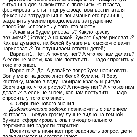
ситуацию для знакомства с явлением контраста,
формировать опыт под руководством воспитателя
фиксации затруднения и понимания его причины,
закрепить умение преодолевать затруднение
способом «спросить у того, кто знает».
- А как мы будем рисовать? Какую краску
возьмем? (белую) А на какой бумаге будем рисовать?
Как вы думаете, на белой бумаге мы сможем с вами
нарисовать? (выслушиваем ответы детей)
Вариант1. Нет. А почему нет? А что же нам делать?
А если не знаем, как нам поступить – надо спросить у
того кто знает.
Вариант 2. Да. А давайте попробуем нарисовать.
Вот у меня на доске лист белой бумаги. Я беру
кисточку, макаю в воду, набираю краску и рисую.
Всем видно, что я рисую? А почему нет? А что же нам
делать? А если не знаем, как нам поступить – надо
спросить у того кто знает.
4. Открытие нового знания.
Дидактические задачи:
познакомить с явлением
контраста – белую краску лучше видно на темной
бумаге, сформировать опыт эмоционального
переживания радости открытия.
Воспитатель начинает проговаривать вопрос, дети
подключаются и договаривают.