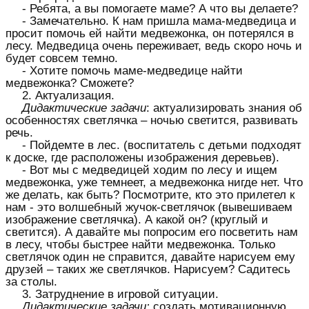
- Ребята, а вы помогаете маме? А что вы делаете?
- Замечательно. К нам пришла мама-медведица и
просит помочь ей найти медвежонка, он потерялся в
лесу. Медведица очень переживает, ведь скоро ночь и
будет совсем темно.
- Хотите помочь маме-медведице найти
медвежонка? Сможете?
2. Актуализация.
Дидактические задачи
: актуализировать знания об
особенностях светлячка – ночью светится, развивать
речь.
- Пойдемте в лес. (воспитатель с детьми подходят
к доске, где расположены изображения деревьев).
- Вот мы с медведицей ходим по лесу и ищем
медвежонка, уже темнеет, а медвежонка нигде нет. Что
же делать, как быть? Посмотрите, кто это прилетел к
нам - это волшебный жучок-светлячок (вывешиваем
изображение светлячка). А какой он? (круглый и
светится). А давайте мы попросим его посветить нам
в лесу, чтобы быстрее найти медвежонка. Только
светлячок один не справится, давайте нарисуем ему
друзей – таких же светлячков. Нарисуем? Садитесь
за столы.
3. Затруднение в игровой ситуации.
Дидактические задачи:
создать мотивационную