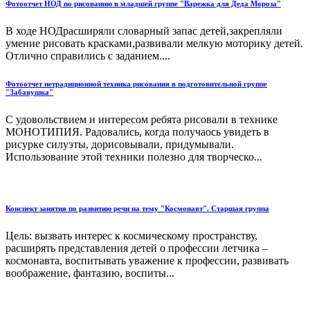
Фотоотчет НОД по рисованию в младшей группе "Варежка для Деда Мороза"
В ходе НОДрасширяли словарный запас детей,закрепляли
умение рисовать красками,развивали мелкую моторику детей.
Отлично справились с заданием....
Фотоотчет нетрадиционной техника рисования в подготовительной группе
"Забавушка"
С удовольствием и интересом ребята рисовали в технике
МОНОТИПИЯ. Радовались, когда получаось увидеть в
рисурке силуэты, дорисовывали, придумывали.
Использование этой техники полезно для творческо...
Конспект занятия по развитию речи на тему "Космонавт". Старшая группа
Цель: вызвать интерес к космическому пространству,
расширять представления детей о профессии летчика –
космонавта, воспитывать уважение к профессии, развивать
воображение, фантазию, воспиты...