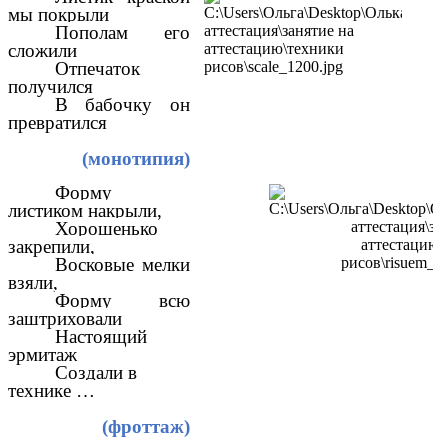
мы покрыли
Пополам его
сложили
Отпечаток
получился
В бабочку он
превратился
(монотипия)
Форму
листиком накрыли,
Хорошенько
закрепили,
Восковые мелки
взяли,
Форму всю
заштриховали
Настоящий
эрмитаж
Создали в
технике …
(фроттаж)