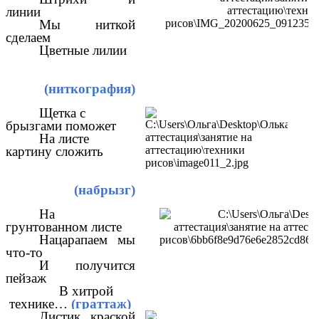
линии
Мы ниткой
сделаем
Цветные лилии
(ниткография)
Щетка с
брызгами поможет
На листе
картину сложить
(набрызг)
На
грунтованном листе
Нацарапаем мы
что-то
И получится
пейзаж
В хитрой
технике…
(граттаж)
Листик краской