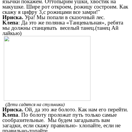
язычки покажем. Оттопырим ушки, хвостик на
макушке. Шире рот откроем, рожицу состроим. Как
скажу я цифру 3,с рожицами все замри!"
Ириска.
Ура! Мы попали в сказочный лес.
Клепа
: Да это же полянка «Танцевальная», ребята
мы должны станцевать веселый танец.(танец Ай
лайкью)
(Дети садятся на стульчики)
Ириска.
Ой, да это же болото. Как нам его перейти.
Клепа
. По болоту проложат путь только самые
сообразительные. Мы будем загадывать вам
загадки, если скажу правильно- хлопайте, если не
правильно-топайте.