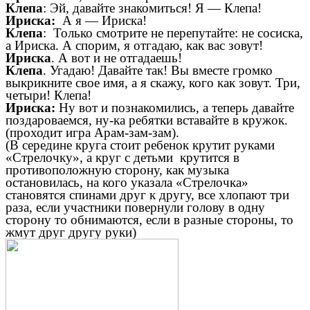
Клепа
: Эй, давайте знакомиться! Я — Клепа!
Ириска:
А я — Ириска!
Клепа
: Только смотрите не перепутайте: не сосиска,
а Ириска. А спорим, я отгадаю, как вас зовут!
Ириска
. А вот и не отгадаешь!
Клепа
. Угадаю! Давайте так! Вы вместе громко
выкрикните свое имя, а я скажу, кого как зовут. Три,
четыри! Клепа!
Ириска:
Ну вот и познакомились, а теперь давайте
поздароваемся, ну-ка ребятки вставайте в кружок.
(проходит игра Арам-зам-зам).
(В середине круга стоит ребенок крутит руками
«Стрелочку», а круг с детьми крутится в
противоположную сторону, как музыка
остановилась, на кого указала «Стрелочка»
становятся спинами друг к другу, все хлопают три
раза, если участники повернули голову в одну
сторону то обнимаются, если в разные стороны, то
жмут друг другу руки)