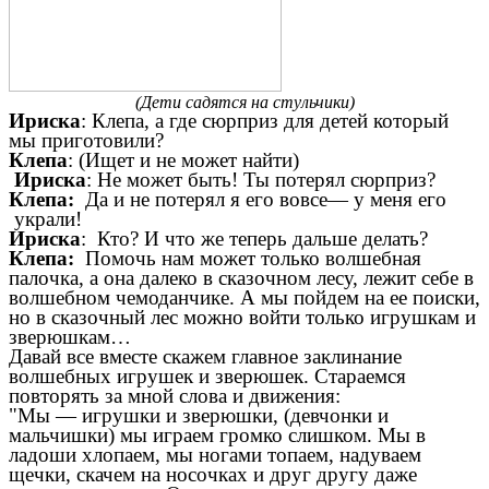
(Дети садятся на стульчики)
Ириска
: Клепа, а где сюрприз для детей который
мы приготовили?
Клепа
: (Ищет и не может найти)
Ириска
: Не может быть! Ты потерял сюрприз?
Клепа:
Да и не потерял я его вовсе— у меня его
украли!
Ириска
: Кто? И что же теперь дальше делать?
Клепа:
Помочь нам может только волшебная
палочка, а она далеко в сказочном лесу, лежит себе в
волшебном чемоданчике. А мы пойдем на ее поиски,
но в сказочный лес можно войти только игрушкам и
зверюшкам…
Давай все вместе скажем главное заклинание
волшебных игрушек и зверюшек. Стараемся
повторять за мной слова и движения:
"Мы — игрушки и зверюшки, (девчонки и
мальчишки) мы играем громко слишком. Мы в
ладоши хлопаем, мы ногами топаем, надуваем
щечки, скачем на носочках и друг другу даже