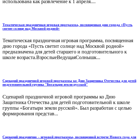
использована как развлечение к 1 апреля....
Тематическая праздничная игровая программа, посвященная дню города «Пусть
светит солнце над Москвой родной»
Тематическая праздничная игровая программа, посвященная
дню города «Пусть светит солнце над Москвой родной»
предназначена для детей старшего и подготовительного к
школе возраста.ВзрослыеВедущаяСолнышк...
Сценарий праздничной игровой программы ко Дню Защитника Отечества для детей
подготовительной группы "Богатыри земли русской"
Сценарий праздничной игровой программы ко Дню
Защитника Отечества для детей подготовительной к школе
группы «Богатыри земли русской». Был разработан с целью
формирования представ...
Сценарий празднично – игровой программы, посвященной встрече Нового года для