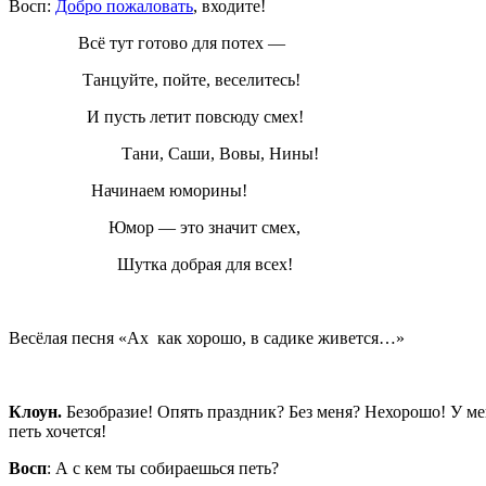
Восп:
Добро пожаловать
, входите!
Всё тут готово для потех —
Танцуйте, пойте, веселитесь!
И пусть летит повсюду смех!
Тани, Саши, Вовы, Нины!
Начинаем юморины!
Юмор — это значит смех,
Шутка добрая для всех!
Весёлая песня «Ах как хорошо, в садике живется…»
Клоун.
Безобразие! Опять праздник? Без меня? Нехорошо! У ме
петь хочется!
Восп
: А с кем ты собираешься петь?