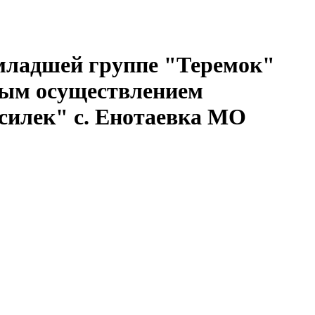
 младшей группе "Теремок"
ным осуществлением
асилек" с. Енотаевка МО