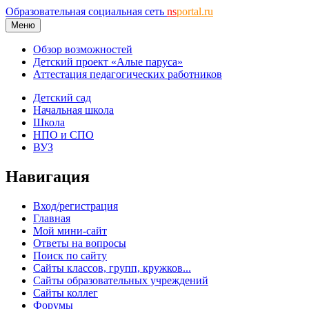
Образовательная социальная сеть
ns
portal.ru
Меню
Обзор возможностей
Детский проект «Алые паруса»
Аттестация педагогических работников
Детский сад
Начальная школа
Школа
НПО и СПО
ВУЗ
Навигация
Вход/регистрация
Главная
Мой мини-сайт
Ответы на вопросы
Поиск по сайту
Сайты классов, групп, кружков...
Сайты образовательных учреждений
Сайты коллег
Форумы