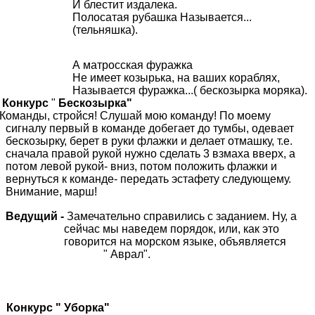
И блестит издалека.
Полосатая рубашка Называется...
(тельняшка).
А матросская фуражка
Не имеет козырька, на ваших кораблях,
Называется фуражка...( бескозырка моряка).
Конкурс
"
Бескозырка"
Команды, стройся! Слушай мою команду! По моему
сигналу первый в команде добегает до тумбы, одевает
бескозырку, берет в руки флажки и делает отмашку, т.е.
сначала правой рукой нужно сделать 3 взмаха вверх, а
потом левой рукой- вниз, потом положить флажки и
вернуться к команде- передать эстафету следующему.
Внимание, марш!
Ведущий -
Замечательно справились с заданием. Ну, а
сейчас мы наведем порядок, или, как это
говорится на морском языке, объявляется
" Аврал".
Конкурс " Уборка"