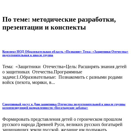
По теме: методические разработки,
презентации и конспекты
Конспект НОД Образовательная область «Познание» Тема: «Защитники Отечества»
подготовительная к школе группа
Тема: «Защитники Отечества»Цель: Расширять знания детей
о защитниках Отечества.Программные
задачи:1.Образовательные: Познакомить с разными родами
войск (пехота, моряки, в...
Спортивный досуг к Дню защитника Отечества подготовительной к школе группы
компенсирующей направленности «Богатырские забавы»
Формировать представления детей о героическом прошлом
русского народа Древней Руси, великих русских богатырей
защищавших земли русской, желание им подражать