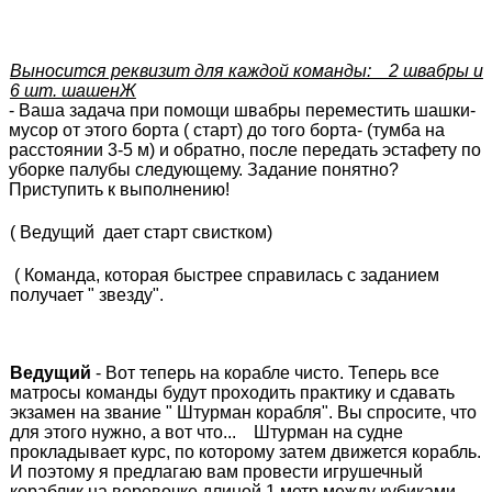
Выносится реквизит для каждой команды: 2 швабры и
6 шт. шашенЖ
- Ваша задача при помощи швабры переместить шашки-
мусор от этого борта ( старт) до того борта- (тумба на
расстоянии 3-5 м) и обратно, после передать эстафету по
уборке палубы следующему. Задание понятно?
Приступить к выполнению!
( Ведущий дает старт свистком)
( Команда, которая быстрее справилась с заданием
получает " звезду".
Ведущий
- Вот теперь на корабле чисто. Теперь все
матросы команды будут проходить практику и сдавать
экзамен на звание " Штурман корабля". Вы спросите, что
для этого нужно, а вот что... Штурман на судне
прокладывает курс, по которому затем движется корабль.
И поэтому я предлагаю вам провести игрушечный
кораблик на веревочке длиной 1 метр между кубиками-