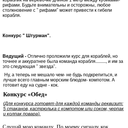
рифами. Будьте внимательны и осторожны, любое
столкновение с " рифами" может привести к гибели
корабля.
Конкурс " Штурман".
Ведущий -
Отлично проложили курс для кораблей, но
точнее и аккуратнее была команда корабля........., и им за
это следующая " звезда".
Ну, а теперь не мешало чем- не будь подкрепиться, и
лучше всего главным морским блюдом- компотом. А
готовит еду на судне - кок.
Конкурс «Обед»
(Для конкурса готовят для каждой команды реквизит:
5 стаканов, кастрюлька с компотом или соком, черпак
и колпак повара).
Слушай мою команду .По моему сигналу кок