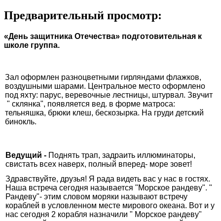
Предварительный просмотр:
«День защитника Отечества» подготовительная к
школе группа.
Зал оформлен разноцветными гирляндами флажков,
воздушными шарами. Центральное место оформлено
под яхту: парус, веревочные лестницы, штурвал. Звучит
" склянка", появляется вед. в форме матроса:
тельняшка, брюки клеш, бескозырка. На груди детский
бинокль.
Ведущий -
Поднять трап, задраить иллюминаторы,
свистать всех наверх, полный вперед- море зовет!
Здравствуйте, друзья! Я рада видеть вас у нас в гостях.
Наша встреча сегодня называется "Морское рандеву". "
Рандеву"- этим словом моряки называют встречу
кораблей в условленном месте мирового океана. Вот и у
нас сегодня 2 корабля назначили " Морское рандеву"