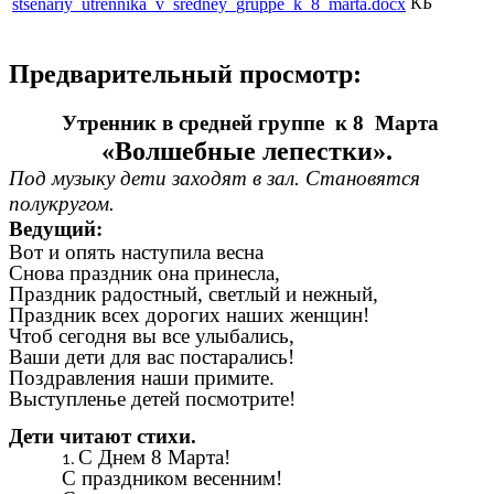
КБ
stsenariy_utrennika_v_sredney_gruppe_k_8_marta.docx
Предварительный просмотр:
Утренник в средней группе к 8 Марта
«Волшебные лепестки».
Под музыку дети заходят в зал. Становятся
полукругом.
Ведущий:
Вот и опять наступила весна
Снова праздник она принесла,
Праздник радостный, светлый и нежный,
Праздник всех дорогих наших женщин!
Чтоб сегодня вы все улыбались,
Ваши дети для вас постарались!
Поздравления наши примите.
Выступленье детей посмотрите!
Дети читают стихи.
С Днем 8 Марта!
С праздником весенним!