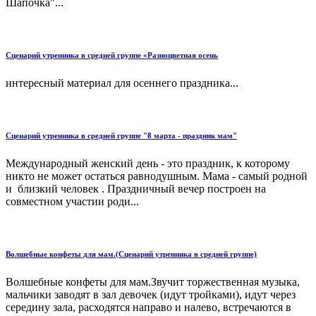
Шапочка"...
Сценарий утренника в средней группе «Разноцветная осень
интересный материал для осеннего праздника...
Сценарий утренника в средней группе "8 марта - праздник мам"
Международный женский день - это праздник, к которому
никто не может остаться равнодушным. Мама - самый родной
и близкий человек . Праздничный вечер построен на
совместном участии роди...
Волшебные конфеты для мам.(Сценарий утренника в средней группе)
Волшебные конфеты для мам.Звучит торжественная музыка,
мальчики за­водят в зал девочек (идут тройками), идут че­рез
середину зала, расходятся направо и налево, встречаются в