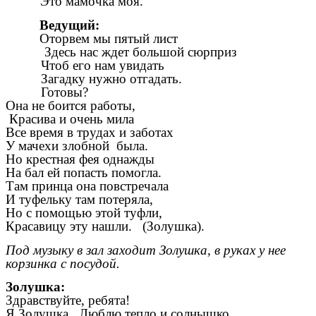
Это мамочка моя.
Ведущий:
Оторвем мы пятый лист
Здесь нас ждет большой сюрприз
Чтоб его нам увидать
Загадку нужно отгадать.
Готовы?
Она не боится работы,
Красива и очень мила
Все время в трудах и заботах
У мачехи злобной была.
Но крестная фея однажды
На бал ей попасть помогла.
Там принца она повстречала
И туфельку там потеряла,
Но с помощью этой туфли,
Красавицу эту нашли. (Золушка).
Под музыку в зал заходит Золушка, в руках у нее
корзинка с посудой.
Золушка:
Здравствуйте, ребята!
Я Золушка. Люблю тепло и солнышко.