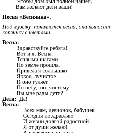
Чтобы дом был полной чашей,
Вам желают дети ваши!
Песня «Веснянка».
Под музыку появляется весна, она выносит
корзинку с цветами.
Весна:
Здравствуйте ребята!
Вот и я, Весна.
Теплыми шагами
По земле прошла.
Привела я солнышко
Яркое, лучистое
И оно гуляет
По небу, по чистому!
Вы мне рады дети?
Дети:
Да!
Весна:
Всех мам, девчонок, бабушек
Сегодня поздравляю
И жизни долгой радостной
Я от души желаю!
А в качестве подарка