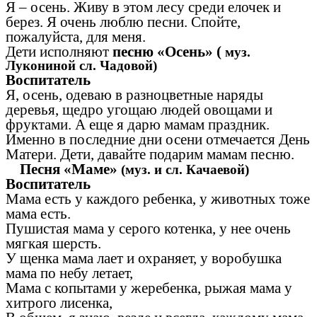
Я – осень. Живу в этом лесу среди елочек и
берез. Я очень люблю песни. Спойте,
пожалуйста, для меня.
Дети исполняют
песню «Осень»
(
муз.
Лукониной сл. Чадовой)
Воспитатель
Я, осень, одеваю в разноцветные наряды
деревья, щедро угощаю людей овощами и
фруктами. А еще я дарю мамам праздник.
Именно в последние дни осени отмечается День
Матери. Дети, давайте подарим мамам песню.
Песня «Маме»
(муз. и сл. Качаевой)
Воспитатель
Мама есть у каждого ребенка, у животных тоже
мама есть.
Пушистая мама у серого котенка, у нее очень
мягкая шерсть.
У щенка мама лает и охраняет, у воробушка
мама по небу летает,
Мама с копытами у жеребенка, рыжая мама у
хитрого лисенка,