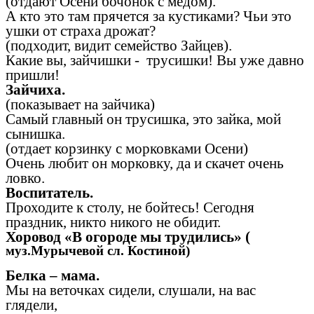
(отдают Осени бочонок с медом).
А кто это там прячется за кустиками? Чьи это
ушки от страха дрожат?
(подходит, видит семейство Зайцев).
Какие вы, зайчишки - трусишки! Вы уже давно
пришли!
Зайчиха.
(показывает на зайчика)
Самый главный он трусишка, это зайка, мой
сынишка.
(отдает корзинку с морковками Осени)
Очень любит он морковку, да и скачет очень
ловко.
Воспитатель.
Проходите к столу, не бойтесь! Сегодня
праздник, никто никого не обидит.
Хоровод «В огороде мы трудились» (
муз.Мурычевой сл. Костиной)
Белка – мама.
Мы на веточках сидели, слушали, на вас
глядели,