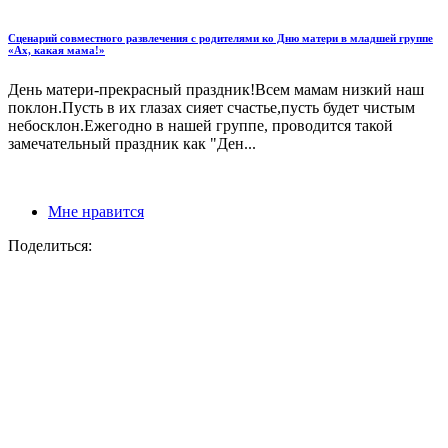
Сценарий совместного развлечения с родителями ко Дню матери в младшей группе
«Ах, какая мама!»
День матери-прекрасный праздник!Всем мамам низкий наш
поклон.Пусть в их глазах сияет счастье,пусть будет чистым
небосклон.Ежегодно в нашей группе, проводится такой
замечательный праздник как "Ден...
Мне нравится
Поделиться: