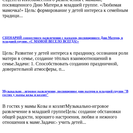
посвященного Дню Матери,в младшей группе. «Любимая
мамочка!» Цель: формирование у детей интереса к семейным
традици...
СЦЕНАРИЙ совместного развлечения с мамами, посвященного Дню Матери, в
младшей группе. «С МАМОЙ ВЕСЕЛО ВСЕГДА!»
Цель: Развитие у детей интереса к празднику, осознания роли
матери в семье, создание тёплых взаимоотношений в
семье.Задачи: 1. Способствовать созданию праздничной,
доверительной атмосферы, п...
Музыкально - игровое развлечение, посвященное дню матери в младшей группе "В
гостях у мамы козы и козлят"
В гостях у мамы Козы и козлятМузыкально-игровое
развлечение в младшей группеЦель: создание обстановки
общей радости, хорошего настроения, любви и нежного
отношения к маме.Задачи:- учить детей...