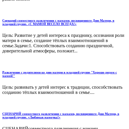
Сценарий совместного развлечения с мамами, посвященного Дню Матери, в
младшей группе. «С МАМОЙ ВЕСЕЛО ВСЕГДА!»
Цель: Развитие у детей интереса к празднику, осознания роли
матери в семье, создание тёплых взаимоотношений в
семье.Задачи:1. Способствовать созданию праздничной,
доверительной атмосферы, положит...
Развлечение с родителями ко дню матери в младшей группе "Хорошо рядом с
мамой!"
Цель: развивать у детей интерес к традиции, способствовать
созданию тёплых взаимоотношений в семье....
СЦЕНАРИЙ совместного развлечения с мамами, посвященного Дню Матери, в
младшей группе. «Любимая мамочка!»
СЦЕНАРИЙсовместного развлечения с мамами,