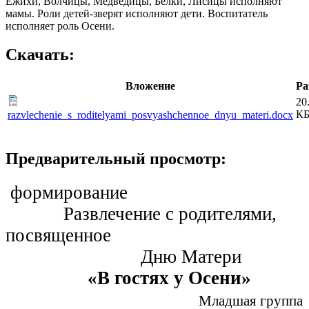
Ежихи, Волчицы, Медведицы, Белки, Лисицы исполняют
мамы. Роли детей-зверят исполняют дети. Воспитатель
исполняет роль Осени.
Скачать:
Вложение
Ра
20
К
razvlechenie_s_roditelyami_posvyashchennoe_dnyu_materi.docx
Предварительный просмотр:
формирование
Развлечение с родителями,
посвященное
Дню Матери
«В гостях у Осени»
Младшая группа