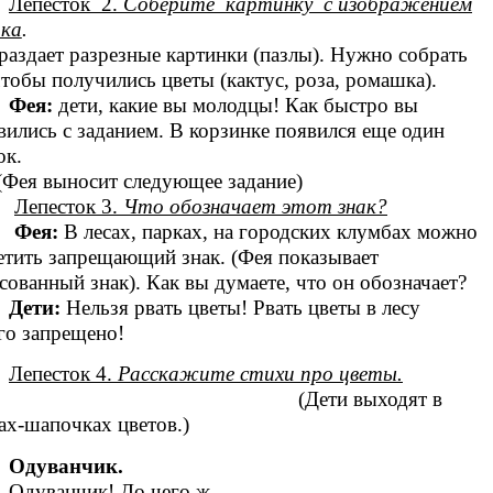
Лепесток 2.
Соберите картинку с изображением
тка
.
раздает разрезные картинки (пазлы). Нужно собрать
чтобы получились цветы (кактус, роза, ромашка).
Фея:
дети, какие вы молодцы! Как быстро вы
вились с заданием. В корзинке появился еще один
цветок.
я выносит следующее задание)
Лепесток 3.
Что обозначает этот знак?
Фея:
В лесах, парках, на городских клумбах можно
етить запрещающий знак. (Фея показывает
сованный знак). Как вы думаете, что он обозначает?
Дети:
Нельзя рвать цветы! Рвать цветы в лесу
го запрещено!
Лепесток 4.
Расскажите стихи про цветы.
Дети выходят в
ах-шапочках цветов.)
Одуванчик.
Одуванчик! До чего ж