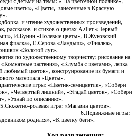
еседы с детьми на темы: « На цветочной полянке»,
овые цветы», «Цветы, занесенные в Красную
у».
одборка и чтение художественных произведений,
ок, рассказов и стихов о цветах А.Фет «Первый
ыш», И.Бунин «Полевые цветы», В.Жуковский
ная фиалка», Е.Серова «Ландыш», «Фиалка»,
ишвин «Золотой луг».
анятия по художественному творчеству: рисование на
 «Комнатные растения», «Клумба с цветами», лепка
 любимый цветок», конструирование из бумаги и
ового материала «Цветы».
идактические игры: «Цветик-семицветик», «Собери
ок», «Четвертый лишний», «Угадай цветок», «Собери
кет», «Узнай по описанию».
южетно-ролевая игра: «Магазин цветов».
.Подвижные игры:
адовником родился», «К цветку беги».
од развлечения: