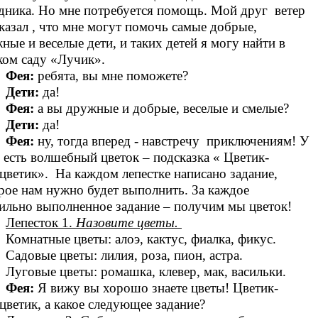
дника. Но мне потребуется помощь. Мой друг ветер
казал , что мне могут помочь самые добрые,
ные и веселые дети, и таких детей я могу найти в
ком саду «Лучик».
Фея:
ребята, вы мне поможете?
Дети:
да!
Фея:
а вы дружные и добрые, веселые и смелые?
Дети:
да!
Фея:
ну, тогда вперед - навстречу приключениям! У
 есть волшебный цветок – подсказка « Цветик-
цветик». На каждом лепестке написано задание,
рое нам нужно будет выполнить. За каждое
ильно выполненное задание – получим мы цветок!
Лепесток 1.
Назовите цветы.
Комнатные цветы: алоэ, кактус, фиалка, фикус.
Садовые цветы: лилия, роза, пион, астра.
Луговые цветы: ромашка, клевер, мак, васильки.
Фея:
Я вижу вы хорошо знаете цветы! Цветик-
цветик, а какое следующее задание?