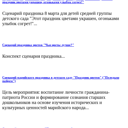
праздник цветами украшен, огоньками улыбок согрет!"
Сценарий праздника 8 марта для детей средней группы
детского сада "Этот праздник цветами украшен, огоньками
улыбок согрет!"...
Сценарий праздника цветов "Чьи цветы лучше?"
Конспект сценария праздника...
Сценарий марийского праздника в детском саду "Праздник цветов" ("Пеледыш
пайрем")
Цель мероприятия: воспитание личности гражданина-
патриота России и формирование сознания старших
дошкольников на основе изучения исторических и
культурных ценностей марийского народа...