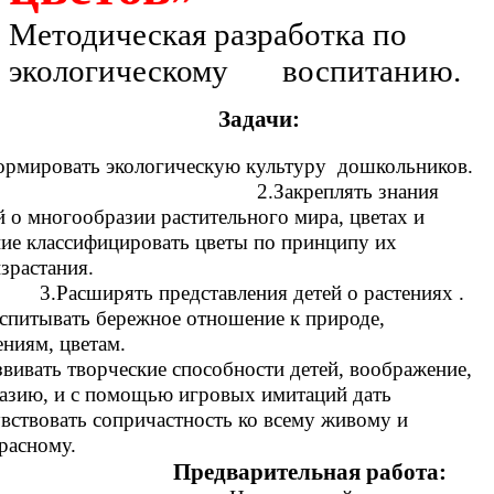
Методическая разработка по
экологическому воспитанию.
Задачи:
ормировать экологическую культуру дошкольников.
2.Закреплять знания
й о многообразии растительного мира, цветах и
ие классифицировать цветы по принципу их
роизрастания.
асширять представления детей о растениях .
спитывать бережное отношение к природе,
ениям, цветам.
звивать творческие способности детей, воображение,
азию, и с помощью игровых имитаций дать
вствовать сопричастность ко всему живому и
расному.
Предварительная работа: