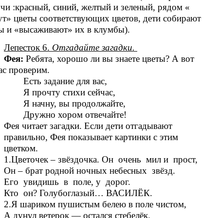
чи :красный, синий, желтый и зеленый, рядом «
ут» цветы соответствующих цветов, дети собирают
ы и «высаживают» их в клумбы).
Лепесток 6.
Отгадайте загадки.
Фея:
Ребята, хорошо ли вы знаете цветы? А вот
ас проверим.
Есть задание для вас,
Я прочту стихи сейчас,
Я начну, вы продолжайте,
Дружно хором отвечайте!
Фея читает загадки. Если дети отгадывают
правильно, Фея показывает картинки с этим
цветком.
1.Цветочек – звёздочка. Он очень мил и прост,
Он – брат родной ночных небесных звёзд.
Его увидишь в поле, у дорог.
Кто он? Голубоглазый… ВАСИЛЁК.
2.Я шариком пушистым белею в поле чистом,
А дунул ветерок — остался стебелёк.