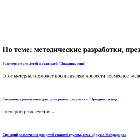
По теме: методические разработки, пр
Развлечение для детей и родителей "Праздник птиц"
Этот материал поможет воспитателям провести совмесное мероп
Спортивное развлечение для детей раннего возраста - "Праздник солнца"
сценарий развлечения...
Cценарий развлечения для детей старшей группы, тема «Друзья Мойдодыра»