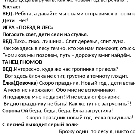
Надо деда выручать, как же новый год встречать?!
Улетает
ВЕД.
Ребята, а давайте мы с вами отправимся в гости 
Дети
Нет!
ИГРА «ПОЕЗД В ЛЕС»
Погасить свет, дети сели на стулья.
ВЕД.
Тихо…тихо. .тишина.. Спят деревья, спит луна.
Как же здесь в лесу темно, кто же нам поможет, отыс
Гномиков мы позовем, путь – дорожку вмиг найдём.
ТАНЕЦ ГНОМОВ
ВЕД.
Интересно, куда же нас тропинка привела?
Вот здесь ёлочка не спит, грустно в темноту глядит.
Ёлка(Девочка
) Скоро праздник, Новый год , дети вста
А меня не наряжают! Обо мне не вспоминают!
И подарков мне не дарят! И не вешают фонарик!
Видно празднику не быть! Как же тут не загрустить?!
Сорока
Ой беда, беда, беда. Ёлка загрустила!
Скоро праздник новый год, ёлка приуныла!
С песней выходит серый волк
-
Брожу один по лесу я, никто со мно