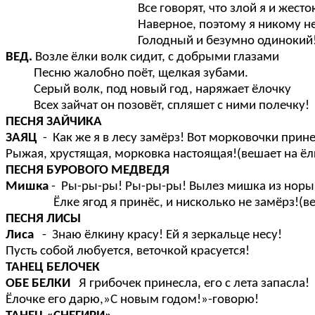
Все говорят, что злой я и жесток
Наверное, поэтому я никому не н
Голодный и безумно одинокий
ВЕД.
Возле ёлки волк сидит, с добрыми глазами
Песню жалобно поёт, щелкая зубами.
Серый волк, под новый год, наряжает ёлочку
Всех зайчат он позовёт, спляшет с ними полечку!
ПЕСНЯ ЗАЙЧИКА
ЗАЯЦ
- Как же я в лесу замёрз! Вот морковочки прине
Рыжая, хрустящая, морковка настоящая!(вешает на ёл
ПЕСНЯ БУРОВОГО МЕДВЕДЯ
Мишка
- Ры-ры-ры! Ры-ры-ры! Вылез мишка из норы
Ёлке ягод я принёс, и нисколько не замёрз!(веш
ПЕСНЯ ЛИСЫ
Лиса
- Знаю ёлкину красу! Ей я зеркальце несу!
Пусть собой любуется, веточкой красуется!
ТАНЕЦ БЕЛОЧЕК
ОБЕ БЕЛКИ
Я грибочек принесла, его с лета запасла!
Ёлочке его дарю,»С новым годом!»-говорю!