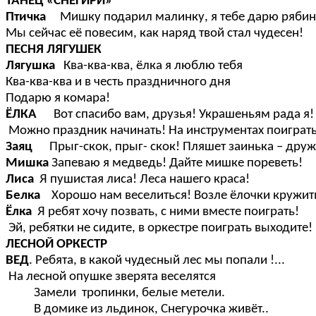
ТАНЕЦ «СНЕГИРИ»
Птичка
Мишку подарил малинку, я тебе дарю рябин
Мы сейчас её повесим, как наряд твой стал чудесен!
ПЕСНЯ ЛЯГУШЕК
Лягушка
Ква-ква-ква, ёлка я люблю тебя
Ква-ква-ква и в честь праздничного дня
Подарю я комара!
ЁЛКА
Вот спасибо вам, друзья! Украшеньям рада я!
Можно праздник начинать! На инструментах поиграт
Заяц
Прыг-скок, прыг- скок! Пляшет заинька – друж
Мишка
Запеваю я медведь! Дайте мишке пореветь!
Лиса
Я пушистая лиса! Леса нашего краса!
Белка
Хорошо нам веселиться! Возле ёлочки кружит
Ёлка
Я ребят хочу позвать, с ними вместе поиграть!
Эй, ребятки не сидите, в оркестре поиграть выходите!
ЛЕСНОЙ ОРКЕСТР
ВЕД
. Ребята, в какой чудесный лес мы попали !...
На лесной опушке зверята веселятся
Замели тропинки, белые метели.
В домике из льдинок, Снегурочка живёт..