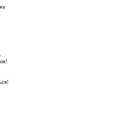
ку
ь
ок!
ься!