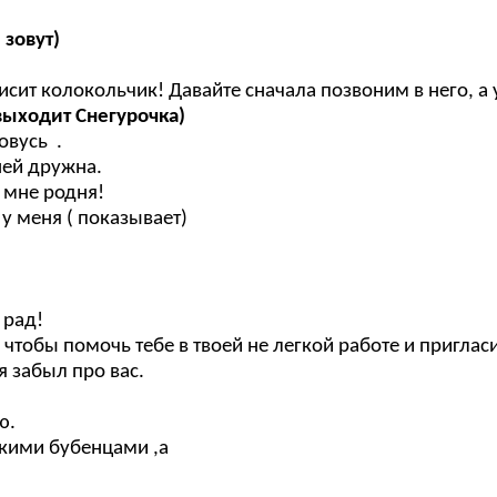
 зовут)
исит колокольчик! Давайте сначала позвоним в него, а
 выходит Снегурочка)
овусь .
 дружна.
е родня!
ня ( показывает)
 рад!
чтобы помочь тебе в твоей не легкой работе и приглас
я забыл про вас.
ю.
нкими бубенцами ,а