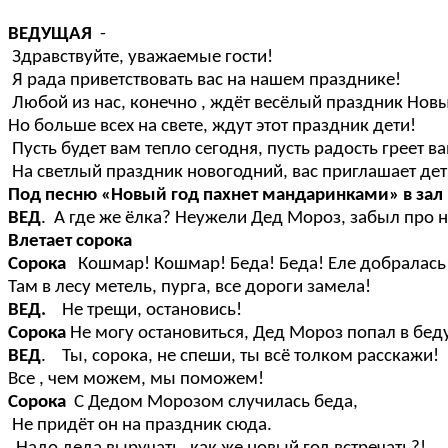
ВЕДУЩАЯ
-
Здравствуйте, уважаемые гости!
Я рада приветствовать вас на нашем празднике!
Любой из нас, конечно , ждёт весёлый праздник Новы
Но больше всех на свете, ждут этот праздник дети!
Пусть будет вам тепло сегодня, пусть радость греет в
На светлый праздник новогодний, вас приглашает дет
Под песню «Новый год пахнет мандаринками» в зал
ВЕД
. А где же ёлка? Неужели Дед Мороз, забыл про 
Влетает сорока
Сорока
Кошмар! Кошмар! Беда! Беда! Еле добралась
Там в лесу метель, пурга, все дороги замела!
ВЕД.
Не трещи, остановись!
Сорока
Не могу остановиться, Дед Мороз попал в беду
ВЕД
. Ты, сорока, не спеши, ты всё толком расскажи!
Все , чем можем, мы поможем!
Сорока
С Дедом Морозом случилась беда,
Не придёт он на праздник сюда.