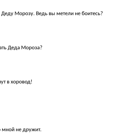
к Деду Морозу. Ведь вы метели не боитесь?
кать Деда Мороза?
нут в хоровод!
й не дружит.