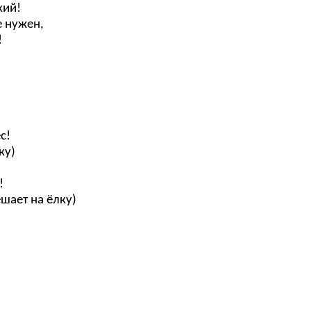
ий!
ужен,
!
с!
ку)
!
ает на ёлку)