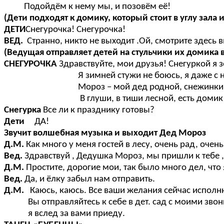
Подойдём к нему мы, и позовём её!
(Дети подходят к домику, который стоит в углу зала и
ДЕТИ
Снегурочка! Снегурочка!
ВЕД.
Странно, никто не выходит .Ой, смотрите здесь в
(Ведущая отправляет детей на стульчики их домика
СНЕГУРОЧКА
Здравствуйте, мои друзья! Снегуркой я з
Я зимней стужи не боюсь, я даже с ней
Мороз – мой дед родной, снежинки мн
В глуши, в тиши лесной, есть домик у ме
Снегурка
Все ли к празднику готовы?
Дети
ДА!
Звучит волшебная музыка и выходит Дед Мороз
Д.М.
Как много у меня гостей в лесу, очень рад, очень
Вед.
Здравствуй , Дедушка Мороз, мы пришли к тебе , 
Д.М.
Простите, дорогие мои, так было много дел, что 
Вед.
Да, и ёлку забыл нам отправить.
Д.М.
Каюсь, каюсь. Все ваши желания сейчас исполн
Вы отправляйтесь к себе в дет. сад с моими зво
я вслед за вами приеду.