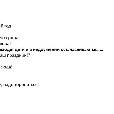
й год!
ам сердца.
вора!
 входят дети и в недоумении останавливаются……
наш праздник!?
 сюда!
, надо торопиться!