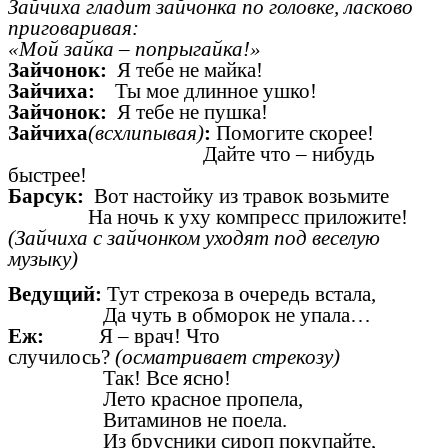
Зайчиха гладит зайчонка по головке, ласково
приговаривая:
«Мой зайка – попрыгайка!»
Зайчонок:
Я тебе не майка!
Зайчиха:
Ты мое длинное ушко!
Зайчонок:
Я тебе не пушка!
Зайчиха
(всхлипывая)
:
Помогите скорее!
Дайте что – нибудь
быстрее!
Барсук:
Вот настойку из травок возьмите
На ночь к уху компресс приложите!
(Зайчиха с зайчонком уходят под веселую
музыку)
Ведущий:
Тут стрекоза в очередь встала,
Да чуть в обморок не упала…
Еж:
Я – врач! Что
случилось?
(осматривает стрекозу)
Так! Все ясно!
Лето красное пропела,
Витаминов не поела.
Из брусники сироп покупайте,