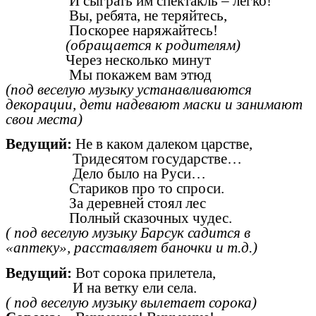
И сыграть им спектакль – легко!
Вы, ребята, не теряйтесь,
Поскорее наряжайтесь!
(обращается к родителям)
Через несколько минут
Мы покажем вам этюд
(под веселую музыку устанавливаются
декорации, дети надевают маски и занимают
свои места)
Ведущий:
Не в каком далеком царстве,
Тридесятом государстве…
Дело было на Руси…
Стариков про то спроси.
За деревней стоял лес
Полный сказочных чудес.
( под веселую музыку Барсук садится в
«аптеку», расставляет баночки и т.д.)
Ведущий:
Вот сорока прилетела,
И на ветку ели села.
( под веселую музыку вылетает сорока)