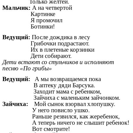
Только желтей.
Мальчик:
А на четвертой
Картинке
Я промочил
Ботинки!
Ведущий:
После дождика в лесу
Грибочки подрастают.
Их в плетеные корзинки
Дети собирают.
Дети встают со стульчиков и исполняют
песню «По грибы»
Ведущий:
А мы возвращаемся пока
В аптеку дяди Барсука.
Заходит мама с ребенком,
Зайчиха с маленьким зайчонком.
Зайчиха:
Мой сынок взорвал хлопушку.
У него повисло ушко.
Раньше резвился, как жеребенок,
А теперь ничего не слышит ребенок!
Вот смотрите!