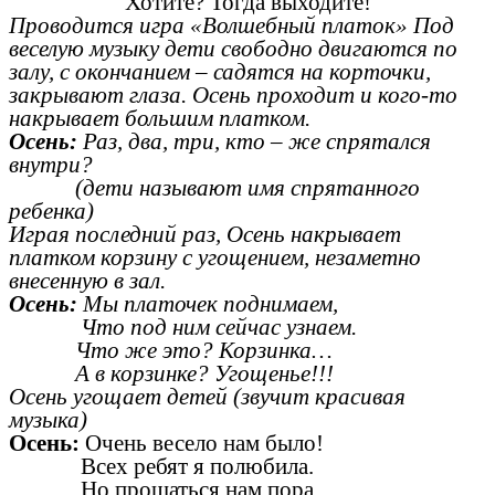
Хотите? Тогда выходите!
Проводится игра «Волшебный платок» Под
веселую музыку дети свободно двигаются по
залу, с окончанием – садятся на корточки,
закрывают глаза. Осень проходит и кого-то
накрывает большим платком.
Осень:
Раз, два, три, кто – же спрятался
внутри?
(дети называют имя спрятанного
ребенка)
Играя последний раз, Осень накрывает
платком корзину с угощением, незаметно
внесенную в зал.
Осень:
Мы платочек поднимаем,
Что под ним сейчас узнаем.
Что же это? Корзинка…
А в корзинке? Угощенье!!!
Осень угощает детей (звучит красивая
музыка)
Осень:
Очень весело нам было!
Всех ребят я полюбила.
Но прощаться нам пора.