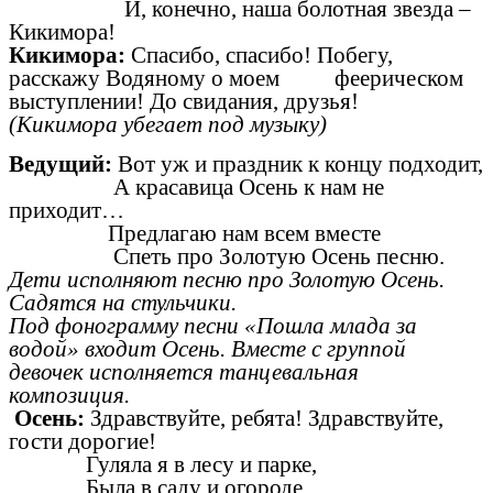
И, конечно, наша болотная звезда –
Кикимора!
Кикимора:
Спасибо, спасибо! Побегу,
расскажу Водяному о моем феерическом
выступлении! До свидания, друзья!
(Кикимора убегает под музыку)
Ведущий:
Вот уж и праздник к концу подходит,
А красавица Осень к нам не
приходит…
Предлагаю нам всем вместе
Спеть про Золотую Осень песню.
Дети исполняют песню про Золотую Осень.
Садятся на стульчики.
Под фонограмму песни «Пошла млада за
водой» входит Осень. Вместе с группой
девочек исполняется танцевальная
композиция.
Осень:
Здравствуйте, ребята! Здравствуйте,
гости дорогие!
Гуляла я в лесу и парке,
Была в саду и огороде,