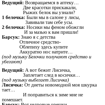
Ведущий:
Возвращаемся в аптеку…
Две красотки прискакали,
Рыжих белок вы узнали?
1 белочка:
Были мы в салоне у лисы,
Завивали там себе усы.
2 белочка:
Носики мы феном обожгли
И за мазью к вам пришли!
Барсук:
Знаю я с детства
Отличное средство-
Облепиху здесь купите
Аккуратно нос натрите…
(под музыку Белочки получают средство и
убегают)
Ведущий:
А вот бежит Лисичка,
Заплетает след в косички…
(под музыку выбегает Лисичка)
Лисичка:
От диеты новомодной моя шкурка
тает…
И поправиться к зиме мне не
помешает.
Барсук:
Вот кедровые орешки,