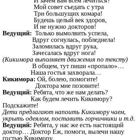
И зачем вам всем лечиться?
Мой совет съедать с утра
Три большущих комара!
Будешь целый век здоров,
И не нужно докторов!
Ведущий:
Только вымолвить успела,
Вдруг согнулась, побледнела!
Заломилась вдруг рука,
Зачесалась вдруг нога!
(Кикимора выполняет движения по тексту)
В общем, тут пиши «пропало»…
Наша гостья захворала…
Кикимора:
Ой, болею, помогите!
Доктора мне позовите!
Ведущий:
Ребята, что же нам делать?
Как будем лечить Кикимору?
Подскажите!
Дети предлагают напоить Кикимору чаем,
укрыть одеялом, поставить горчичники и т.д.
Ведущий:
Ребята, у нас же есть настоящий
доктор… Доктор Еж, помоги, вылечи нашу
гостью Кикимору.