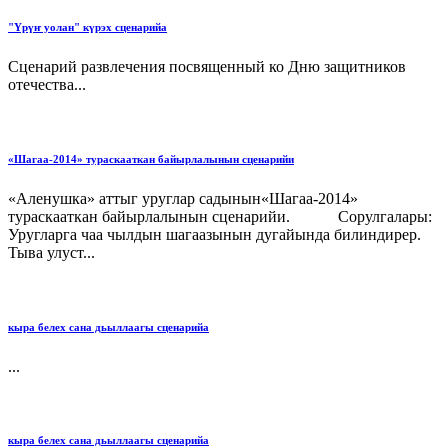
"Үрүҥ уолан" күрэх сценарийа
Сценарий развлечения посвященный ко Дню защитников
отечества...
«Шагаа-2014» тураскааткан байырлалынын сценарийи
«Аленушка» аттыг уруглар садынын«Шагаа-2014»
тураскааткан байырлалынын сценарийи. Сорулгалары:
Уругларга чаа чылдын шагаазынын дугайында билиндирер.
Тыва улуст...
кыра белех сана дьыллаагы сценарийа
...
кыра белех сана дьыллаагы сценарийа