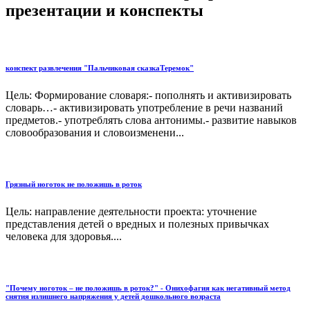
презентации и конспекты
конспект развлечения "Пальчиковая сказкаТеремок"
Цель: Формирование словаря:- пополнять и активизировать
словарь…- активизировать употребление в речи названий
предметов.- употреблять слова антонимы.- развитие навыков
словообразования и словоизменени...
Грязный ноготок не положишь в роток
Цель: направление деятельности проекта: уточнение
представления детей о вредных и полезных привычках
человека для здоровья....
"Почему ноготок – не положишь в роток?" - Онихофагия как негативный метод
снятия излишнего напряжения у детей дошкольного возраста