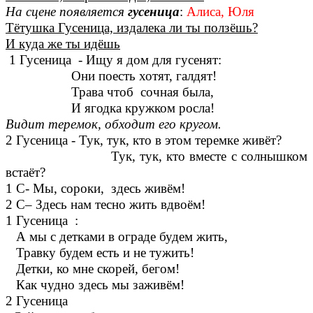
На сцене появляется
гусеница
:
Алиса, Юля
Тётушка Гусеница, издалека ли ты ползёшь?
И куда же ты идёшь
1 Гусеница - Ищу я дом для гусенят:
Они поесть хотят, галдят!
Трава чтоб сочная была,
И ягодка кружком росла!
Видит теремок, обходит его кругом.
2 Гусеница - Тук, тук, кто в этом теремке живёт?
Тук, тук, кто вместе с солнышком
встаёт?
1 С- Мы, сороки, здесь живём!
2 С– Здесь нам тесно жить вдвоём!
1 Гусеница :
А мы с детками в ограде будем жить,
Травку будем есть и не тужить!
Детки, ко мне скорей, бегом!
Как чудно здесь мы заживём!
2 Гусеница