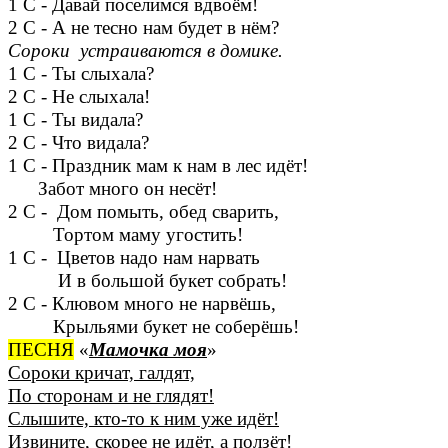
1 С - Давай поселимся вдвоём!
2 С - А не тесно нам будет в нём?
Сороки устраиваются в домике.
1 С - Ты слыхала?
2 С - Не слыхала!
1 С - Ты видала?
2 С - Что видала?
1 С - Праздник мам к нам в лес идёт!
Забот много он несёт!
2 С - Дом помыть, обед сварить,
Тортом маму угостить!
1 С - Цветов надо нам нарвать
И в большой букет собрать!
2 С - Клювом много не нарвёшь,
Крыльями букет не соберёшь!
ПЕСНЯ
«
Мамочка моя
»
Сороки кричат, галдят,
По сторонам и не глядят!
Слышите, кто-то к ним уже идёт!
Извините, скорее не идёт, а ползёт!