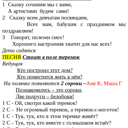
1 Сказку сочиним мы с вами,
А артистами будем сами!
2 Сказку всем девчатам посвящаем,
Всех мам, бабушек с праздником мы
поздравляем!
3 Говорят, полезен смех!
Хорошего настроения хватит для нас всех!
Дети садятся
ПЕСНЯ
Стоит в поле теремок
Ведущая
Кто построил этот дом?
Кто поместится жить в нём?
На полянке появляются
2 сороки –
Аня К, Маша Г
Познакомьтесь – это сороки,
Две подруги – белобоки!
1 С - Ой, смотри какой теремок!
2 С - Не огромный теремок, а теремок-с-ноготок!
1 С - Тук, тук, кто в этом теремке живёт?
2 С - Тук, тук, кто вместе с солнышком встаёт?