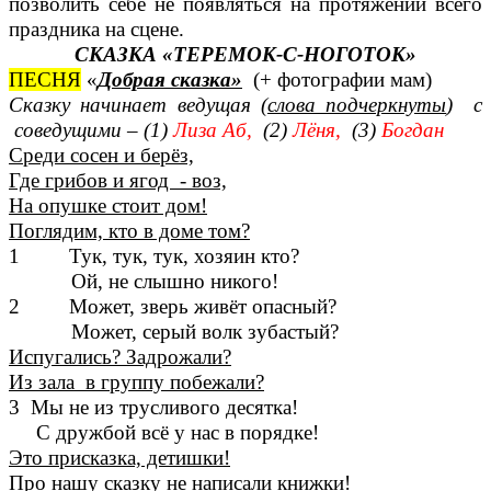
позволить себе не появляться на протяжении всего
праздника на сцене.
СКАЗКА «ТЕРЕМОК-С-НОГОТОК»
ПЕСНЯ
«
Добрая сказка»
(+ фотографии мам)
Сказку начинает ведущая
(слова подчеркнуты
) с
соведущими – (1)
Лиза Аб,
(2)
Лёня,
(3)
Богдан
Среди сосен и берёз,
Где грибов и ягод - воз,
На опушке стоит дом!
Поглядим, кто в доме том?
1 Тук, тук, тук, хозяин кто?
Ой, не слышно никого!
2 Может, зверь живёт опасный?
Может, серый волк зубастый?
Испугались? Задрожали?
Из зала в группу побежали?
3 Мы не из трусливого десятка!
С дружбой всё у нас в порядке!
Это присказка, детишки!
Про нашу сказку не написали книжки!