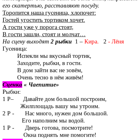
его скатертью, расставляют посуду.
Торопится наша гусеница, хлопочет:
Гостей угостить тортиком хочет.
А гости уже у порога стоят,
В гости зашли, стоят и молчат…
На сцену выходят
2 рыбки
1 –
Кира.
2
- Лёня
Гусеница:
Испекли мы вкусный тортик,
Заходите, рыбки, в гости.
В дом зайти вас не зовём,
Очень тесно в нём живём!
Сценка
« Чаепитие»
Рыбки:
1 Р– Давайте дом большой построим,
Жилплощадь вашу мы утроим.
2 Р - Нас много, нужен дом большой.
Его наполним мы водой.
1 Р - Дверь готова, посмотрите!
Окна поднять мне помогите!