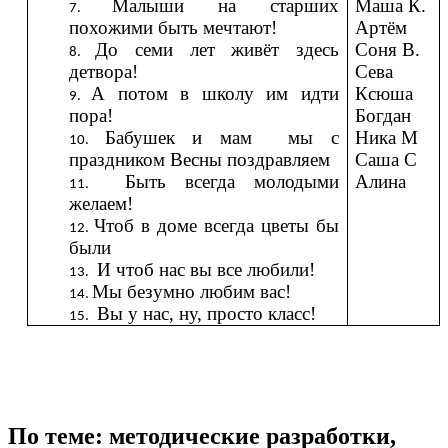
Малыши на старших
Маша К.
похожими быть мечтают!
Артём
До семи лет живёт здесь
Соня В.
детвора!
Сева
А потом в школу им идти
Ксюша
пора!
Богдан
Бабушек и мам мы с
Ника М
праздником Весны поздравляем
Саша С
Быть всегда молодыми
Алина
желаем!
Чтоб в доме всегда цветы бы
были
И чтоб нас вы все любили!
Мы безумно любим вас!
Вы у нас, ну, просто класс!
По теме: методические разработки,