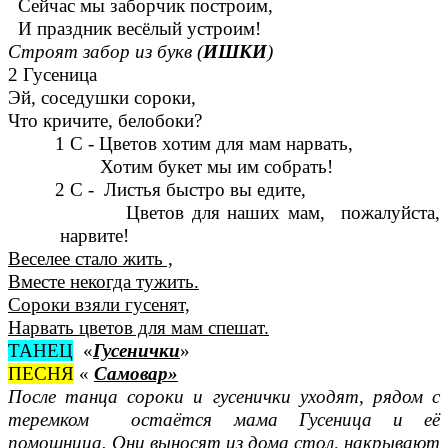
Сейчас мы заборчик построим,
И праздник весёлый устроим!
Строят забор из букв (
ИШКИ
)
2 Гусеница
Эй, соседушки сороки,
Что кричите, белобоки?
1 С - Цветов хотим для мам нарвать,
Хотим букет мы им собрать!
2 С - Листья быстро вы едите,
Цветов для наших мам, пожалуйста,
нарвите!
Веселее стало жить ,
Вместе некогда тужить.
Сороки взяли гусенят,
Нарвать цветов для мам спешат.
ТАНЕЦ
«
Гусенички
»
ПЕСНЯ
«
Самовар»
После танца сороки и гусенички уходят, рядом с
теремком остаётся мама Гусеница и её
помощница. Они выносят из дома стол, накрывают