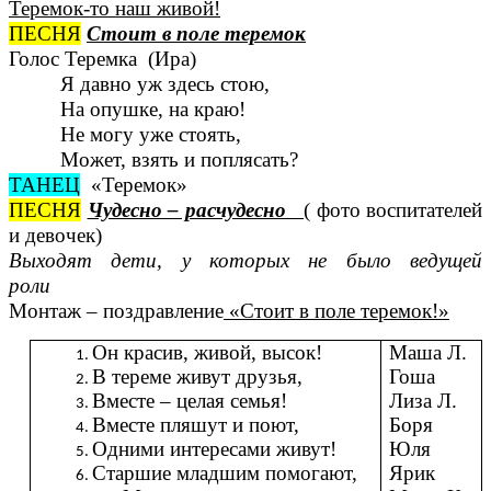
Теремок-то наш живой!
ПЕСНЯ
Стоит в поле теремок
Голос Теремка (Ира)
Я давно уж здесь стою,
На опушке, на краю!
Не могу уже стоять,
Может, взять и поплясать?
ТАНЕЦ
«Теремок»
ПЕСНЯ
Чудесно – расчудесно
( фото воспитателей
и девочек)
Выходят дети, у которых не было ведущей
роли
Монтаж – поздравление
«Стоит в поле теремок!»
Он красив, живой, высок!
Маша Л.
В тереме живут друзья,
Гоша
Вместе – целая семья!
Лиза Л.
Вместе пляшут и поют,
Боря
Одними интересами живут!
Юля
Старшие младшим помогают,
Ярик