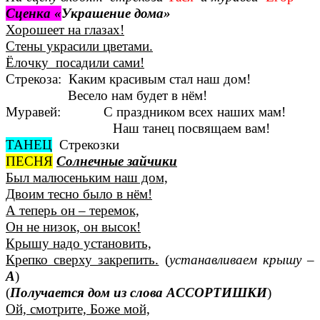
Сценка «
Украшение дома»
Хорошеет на глазах!
Стены украсили цветами.
Ёлочку посадили сами!
Стрекоза: Каким красивым стал наш дом!
Весело нам будет в нём!
Муравей: С праздником всех наших мам!
Наш танец посвящаем вам!
ТАНЕЦ
Стрекозки
ПЕСНЯ
Солнечные зайчики
Был малюсеньким наш дом,
Двоим тесно было в нём!
А теперь он – теремок,
Он не низок, он высок!
Крышу надо установить,
Крепко сверху закрепить.
(
устанавливаем крышу –
А
)
(
Получается дом из слова АССОРТИШКИ
)
Ой, смотрите, Боже мой,