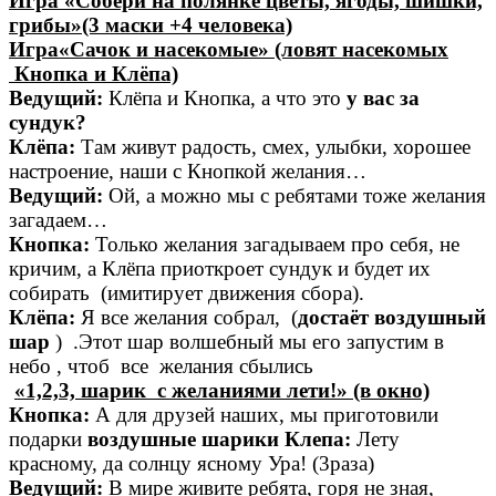
Игра «Собери на полянке цветы, ягоды, шишки,
грибы»(3 маски +4 человека)
Игра«Сачок и насекомые» (ловят насекомых
Кнопка и Клёпа)
Ведущий:
Клёпа и Кнопка, а что это
у вас за
сундук?
Клёпа:
Там живут радость, смех, улыбки, хорошее
настроение, наши с Кнопкой желания…
Ведущий:
Ой, а можно мы с ребятами тоже желания
загадаем…
Кнопка:
Только желания загадываем про себя, не
кричим, а Клёпа приоткроет сундук и будет их
собирать (имитирует движения сбора).
Клёпа:
Я все желания собрал, (
достаёт воздушный
шар
) .Этот шар волшебный мы его запустим в
небо , чтоб все желания сбылись
«1,2,3, шарик с желаниями лети!» (в окно)
Кнопка:
А для друзей наших, мы приготовили
подарки
воздушные шарики Клепа:
Лету
красному, да солнцу ясному Ура! (3раза)
Ведущий:
В мире живите ребята, горя не зная,