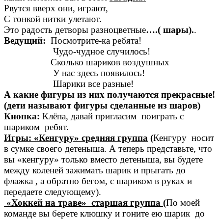
Рвутся вверх они, играют,
С тонкой нитки улетают.
Это радость детворы разноцветные
….( шары).
.
Ведущий:
Посмотрите-ка ребята!
Чудо-чудное случилось!
Сколько шариков воздушных
У нас здесь появилось!
Шарики все разные!
А какие фигуры из них получаются прекрасные!
(дети называют фигуры сделанные из шаров)
Кнопка:
Клёпа, давай пригласим поиграть с
шариком ребят.
Игры: «Кенгуру» средняя группа
(
К
енгуру носит
в сумке своего детеныша. А теперь представьте, что
вы «кенгуру» только вместо детеныша, вы будете
между коленей зажимать шарик и прыгать до
флажка , а обратно бегом, с шариком в руках и
передаете следующему
).
«Хоккей на траве» старшая группа (
По моей
команде вы берете клюшку и гоните ею шарик до