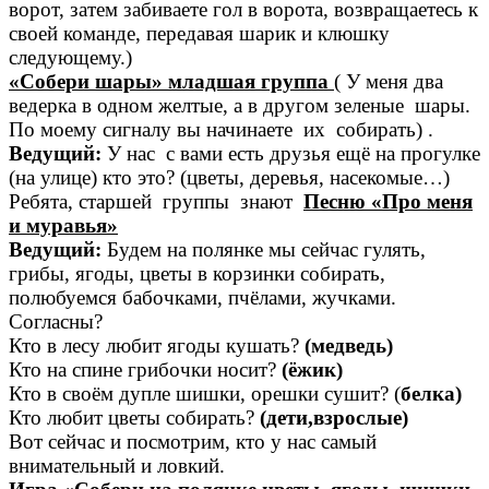
ворот, затем забиваете гол в ворота, возвращаетесь к
своей команде, передавая шарик и клюшку
следующему.)
«Собери шары» младшая группа
( У меня два
ведерка в одном желтые, а в другом зеленые шары.
По моему сигналу вы начинаете их собирать) .
Ведущий:
У нас с вами есть друзья ещё на прогулке
(на улице) кто это? (цветы, деревья, насекомые…)
Ребята, старшей группы знают
Песню «Про меня
и муравья»
Ведущий:
Будем на полянке мы сейчас гулять,
грибы, ягоды, цветы в корзинки собирать,
полюбуемся бабочками, пчёлами, жучками.
Согласны?
Кто в лесу любит ягоды кушать?
(медведь)
Кто на спине грибочки носит?
(ёжик)
Кто в своём дупле шишки, орешки сушит? (
белка)
Кто любит цветы собирать?
(дети,взрослые)
Вот сейчас и посмотрим, кто у нас самый
внимательный и ловкий.