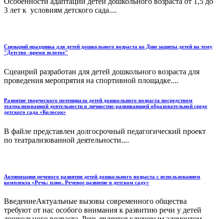
Особенности адаптации детей дошкольного возраста от 1,5 до
3 лет к условиям детского сада....
Сценарий праздника для детей дошкольного возраста ко Дню защиты детей на тему
"Детство -время золотое"
Сцеанрий разработан для детей дошкольного возраста для
проведения меропрятия на спортивной площадке....
Развитие творческого потенциала детей дошкольного возраста посредством
театрализованной деятельности в личностно-развивающей образовательной среде
детского сада «Колосок»
В файле представлен долгосрочный педагогический проект
по театрализованной деятельности....
Активизация речевого развития детей дошкольного возраста с использованием
комплекта «Речь: плюс. Речевое развитие в детском саду»
ВведениеАктуальные вызовы современного общества
требуют от нас особого внимания к развитию речи у детей
дошкольного возраста. Речь является ключевым элементом