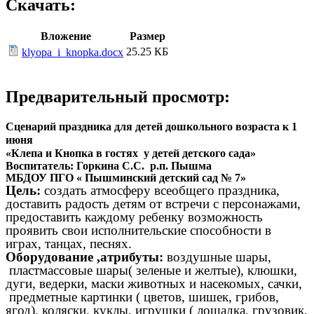
Скачать:
Вложение
Размер
25.25 КБ
klyopa_i_knopka.docx
Предварительный просмотр:
Сценарий праздника для детей дошкольного возраста к 1
июня
«Клепа и Кнопка в гостях у детей детского сада»
Воспитатель: Горкина С.С. р.п. Пышма
МБДОУ ПГО « Пышминский детский сад № 7»
Цель:
создать атмосферу всеобщего праздника,
доставить радость детям от встречи с персонажами,
предоставить каждому ребенку возможность
проявить свои исполнительские способности в
играх, танцах, песнях.
Оборудование ,атрибуты:
воздушные шары,
пластмассовые шары( зеленые и желтые), клюшки,
дуги, ведерки, маски животных и насекомых, сачки,
предметные картинки ( цветов, шишек, грибов,
ягод), коляски, куклы, игрушки ( лошадка, грузовик,