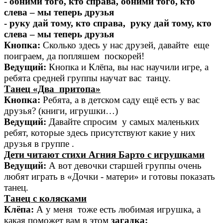
- обними того, кто справа, обними того, кто
слева – мы теперь друзья
- руку дай тому, кто справа, руку дай тому, кто
слева – мы теперь друзья
Кнопка:
Сколько здесь у нас друзей, давайте еще
поиграем, да попляшем поскорей!
Ведущий:
Кнопка и Клёпа, вы нас научили игре, а
ребята средней группы научат вас танцу.
Танец «Два притопа»
Кнопка:
Ребята, а в детском саду ещё есть у вас
друзья? (книги, игрушки…)
Ведущий:
Давайте спросим у самых маленьких
ребят, которые здесь присутствуют какие у них
друзья в группе .
Дети читают стихи Агния Барто с игрушками
Ведущий:
А вот девочки старшей группы очень
любят играть в «Дочки - матери» и готовы показать
танец.
Танец с колясками
Клёпа:
А у меня тоже есть любимая игрушка, а
какая поможет вам в этом
загадка: