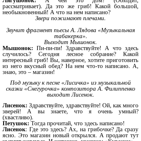
Лягушонок:
А чей это дом? (Обходит,
рассматривает). Да это же гриб! Какой большой,
необыкновенный! А что на нем написано?
Звери пожимают плечами.
Звучит фрагмент пьесы А. Лядова «Музыкальная
табакерка».
Выходит Мышонок.
Мышонок:
Пи-пи-пи! Здравствуйте! А что здесь
случилось? Сегодня лесное собрание? Какой
интересный гриб! Вы, наверное, хотите приготовить
из него вкусный обед? На нем что-то написано. А,
знаю, это – магазин!
Под музыку к песне «Лисичка» из музыкальной
сказки «Снегурочка» композитора А. Филиппенко
выходит Лисенок.
Лисенок:
Здравствуйте, здравствуйте! Ой, как много
зверей! А вы знаете, что я очень умный?
(хвастливо).
Петушок:
Тогда прочитай, что здесь написано!
Лисенок
: Где это здесь? Ах, на грибочке? Да сразу
ясно. Это магазин новый открылся. А продают тут