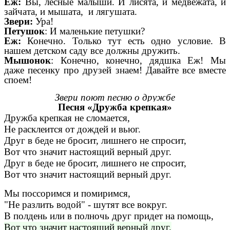
Ёж:
Вы, лесные малыши. И лисята, и медвежата, и
зайчата, и мышата, и лягушата.
Звери:
Ура!
Петушок
: И маленькие петушки?
Еж:
Конечно. Только тут есть одно условие. В
нашем детском саду все должны дружить.
Мышонок
: Конечно, конечно, дядшка Еж! Мы
даже песенку про друзей знаем! Давайте все вместе
споем!
Звери поют песню о дружбе
Песня «Дружба крепкая»
Дружба крепкая не сломается,
Не расклеится от дождей и вьюг.
Друг в беде не бросит, лишнего не спросит,
Вот что значит настоящий верный друг.
Друг в беде не бросит, лишнего не спросит,
Вот что значит настоящий верный друг.
Мы поссоримся и помиримся,
"Не разлить водой" - шутят все вокруг.
В полдень или в полночь друг придет на помощь,
Вот что значит настоящий верный друг.