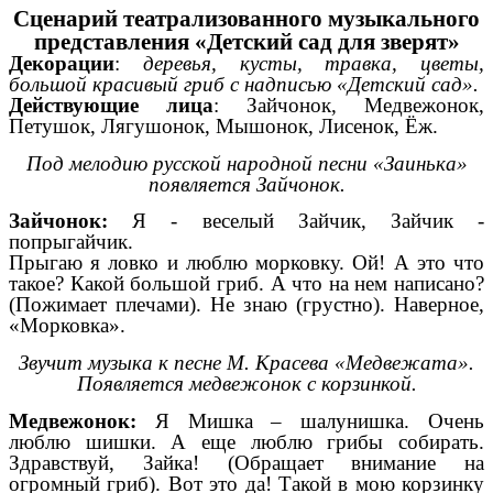
Сценарий театрализованного музыкального
представления «Детский сад для зверят»
Декорации
:
деревья, кусты, травка, цветы,
большой красивый гриб с надписью «Детский сад».
Действующие лица
: Зайчонок, Медвежонок,
Петушок, Лягушонок, Мышонок, Лисенок, Ёж.
Под мелодию русской народной песни «Заинька»
появляется Зайчонок.
Зайчонок:
Я - веселый Зайчик, Зайчик -
попрыгайчик.
Прыгаю я ловко и люблю морковку. Ой! А это что
такое? Какой большой гриб. А что на нем написано?
(Пожимает плечами). Не знаю (грустно). Наверное,
«Морковка».
Звучит музыка к песне М. Красева «Медвежата».
Появляется медвежонок с корзинкой.
Медвежонок:
Я Мишка – шалунишка. Очень
люблю шишки. А еще люблю грибы собирать.
Здравствуй, Зайка! (Обращает внимание на
огромный гриб). Вот это да! Такой в мою корзинку