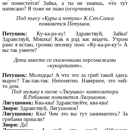
не поместится! Зайка, а ты не знаешь, что тут
написано? Я тоже не знаю (огорченно).
Под пьесу «Куры и петухи» К.Сен-Санса
появляется Петушок.
Петушок:
Ку-ка-ре-ку! Здравствуй, Зайка!
Здравствуй, Мишка! Как я рад вас видеть. Утром
рано я встаю, громко песенку пою: «Ку-ка-ре-ку!» А
вы так умеете?
Дети вместе со сказочными персонажами
«кукарекают».
Петушок:
Молодцы! А что это за гриб такой здесь
вырос? Так-так-так. Непонятно. Наверное, это чей-
то дом.
Под музыку к песне «Лягушка» композитора
В.Ребикова появляется Лягушонок.
Лягушонок:
Ква-ква! Здравствуйте, ква-ква!
Звери:
Здравствуй, Лягушонок!
Лягушонок:
Ква! Чем это вы тут занимаетесь? За
грибами пришли?
Звери:
Да!