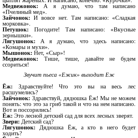
цыплят жареных. И написано, конечно: «Курочки».
Медвежонок:
А я думаю, что там написано
«Пчелиный мед».
Зайчонок:
И вовсе нет. Там написано: «Сладкая
морковка».
Петушок:
Погодите! Там написано: «Вкусные
зернышки».
Лягушонок:
А я думаю, что здесь написано:
«Комары и мухи».
Мышонок:
Нет, «Сыр»!
Медвежонок:
Тише, тише, давайте не будем
ссориться!
Звучит пьеса «Ежик» выходит Еж
Ёж:
Здравствуйте! Что это вы на весь лес
расшумелись?
Зайчонок:
Здравствуй, дядюшка Ёж! Мы не можем
понять: что это за гриб такой и что на нем написано.
Вот и поссорились!
Ёж:
Это лесной детский сад для всех лесных зверят.
Звери:
Детский сад?
Лягушонок:
Дядюшка Ёж, а кто в него будет
ходить?