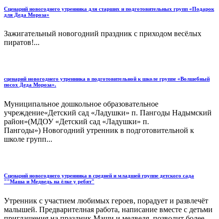
Сценарий новогоднего утренника для старших и подготовительных групп «Подарок
для Деда Мороза»
Зажигательный новогодний праздник с приходом весёлых
пиратов!...
сценарий новогоднего утренника в подготовительной к школе группе «Волшебный
посох Деда Мороза».
Муниципальное дошкольное образовательное
учреждение«Детский сад «Ладушки» п. Пангоды Надымский
район»(МДОУ «Детский сад «Ладушки» п.
Пангоды») Новогодний утренник в подготовительной к
школе групп...
Сценарий новогоднего утренника в средней и младшей группе детского сада
""Маша и Медведь на ёлке у ребят"
Утренник с участием любимых героев, порадует и развлечёт
малышей. Предварителная работа, написание вместе с детьми
приглашения на праздник Маши и медведя, позволит более