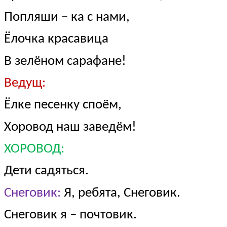
Попляши – ка с нами,
Ёлочка красавица
В зелёном сарафане!
Ведущ:
Ёлке песенку споём,
Хоровод наш заведём!
ХОРОВОД:
Дети садяться.
Снеговик:
Я, ребята, Снеговик.
Снеговик я – почтовик.