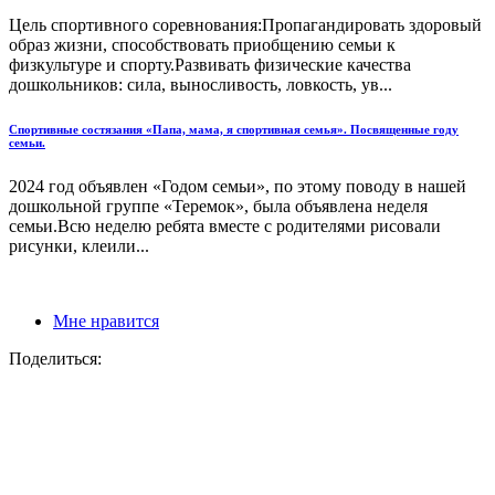
Цель спортивного соревнования:Пропагандировать здоровый
образ жизни, способствовать приобщению семьи к
физкультуре и спорту.Развивать физические качества
дошкольников: сила, выносливость, ловкость, ув...
Спортивные состязания «Папа, мама, я спортивная семья». Посвященные году
семьи.
2024 год объявлен «Годом семьи», по этому поводу в нашей
дошкольной группе «Теремок», была объявлена неделя
семьи.Всю неделю ребята вместе с родителями рисовали
рисунки, клеили...
Мне нравится
Поделиться: