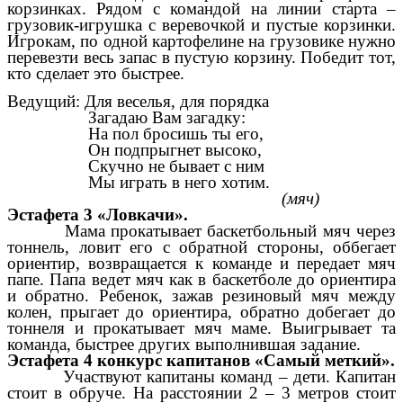
корзинках. Рядом с командой на линии старта –
грузовик-игрушка с веревочкой и пустые корзинки.
Игрокам, по одной картофелине на грузовике нужно
перевезти весь запас в пустую корзину. Победит тот,
кто сделает это быстрее.
Ведущий: Для веселья, для порядка
Загадаю Вам загадку:
На пол бросишь ты его,
Он подпрыгнет высоко,
Скучно не бывает с ним
Мы играть в него хотим.
(мяч)
Эстафета 3 «Ловкачи».
Мама прокатывает баскетбольный мяч через
тоннель, ловит его с обратной стороны, оббегает
ориентир, возвращается к команде и передает мяч
папе. Папа ведет мяч как в баскетболе до ориентира
и обратно. Ребенок, зажав резиновый мяч между
колен, прыгает до ориентира, обратно добегает до
тоннеля и прокатывает мяч маме. Выигрывает та
команда, быстрее других выполнившая задание.
Эстафета 4 конкурс капитанов «Самый меткий».
Участвуют капитаны команд – дети. Капитан
стоит в обруче. На расстоянии 2 – 3 метров стоит