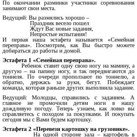
По окончании разминки участники соревнования
занимают свои места.
Ведущий: Вы размялись хорошо –
Праздник весело пошел
Ждут Вас новые задания,
Непростые испытания!
И первая наша эстафета называется «Семейная
переправа». Посмотрим, как Вы быстро можете
добираться до работы и домой.
Эстафета 1 «Семейная переправа».
Ребенок ставит одну свою ногу на мамину, а
другую – на папину ногу, и так передвигаются до
тоннеля. По очереди проползают по тоннелю, а
обратно, держась за руки, бегут. Побеждает
команда, которая раньше других выполнила задание.
Ведущий: Молодцы, справились с заданием. А
главное не промочили детям ноги в нашу
дождливую погоду. Теперь узнаем, как ловко вы
справляетесь с походом за покупками. И покупать
сегодня мы с Вами будем картошку.
Эстафета 2 «Перевези картошку на грузовике».
На одной стороне зала – картофель в