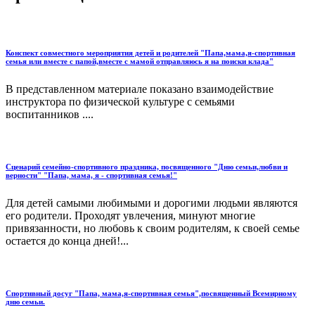
Конспект совместного мероприятия детей и родителей "Папа,мама,я-спортивная
семья или вместе с папой,вместе с мамой отправляюсь я на поиски клада"
В представленном материале показано взаимодействие
инструктора по физической культуре с семьями
воспитанников ....
Сценарий семейно-спортивного праздника, посвященного "Дню семьи,любви и
верности" "Папа, мама, я - спортивная семья!"
Для детей самыми любимыми и дорогими людьми являются
его родители. Проходят увлечения, минуют многие
привязанности, но любовь к своим родителям, к своей семье
остается до конца дней!...
Спортивный досуг "Папа, мама,я-спортивная семья",посвященный Всемирному
дню семьи.