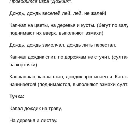
Проводится игра "Дождик".
Дождь, дождь веселей лей, лей, не жалей!
Кап-кап на цветы, на деревья и кусты. (бегут по за
поднимают их вверх, выполняют взмахи)
Дождь, дождь замолчал, дождь лить перестал.
Кап-кап дождик спит, по дорожкам не стучит. (султа
на корточки)
Кап-кап-кап, кап-кап-кап, дождик просыпается. Кап-к
начинается! (поднимаются, выполняют взмахи султ
Тучка:
Капал дождик на траву,
На деревья и листву.