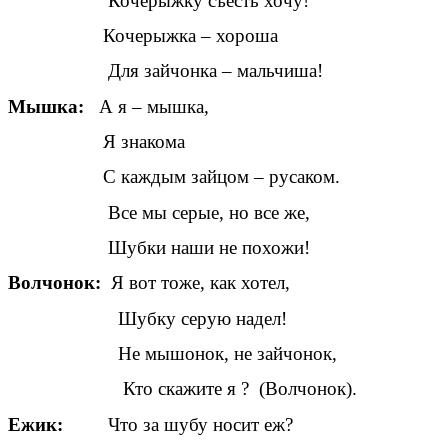
Кочерыжку съесть хочу!
Кочерыжка – хороша
Для зайчонка – мальчиша!
Мышка:
А я – мышка,
Я знакома
С каждым зайцом – русаком.
Все мы серые, но все же,
Шубки наши не похожи!
Волчонок:
Я вот тоже, как хотел,
Шубку серую надел!
Не мышонок, не зайчонок,
Кто скажите я ? (Волчонок).
Ежик:
Что за шубу носит еж?