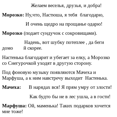
Желаем веселья, друзья, и добра!
Морозко:
Ну,что, Настюша, я тебя благодарю,
И очень щедро на прощанье одарю!
Морозко
(подает сундучок с сокровищами).
Надень, вот шубку потеплее , да беги
домо й скорее.
Настенька благодарит и убегает за елку, а Морозко
со Снегурочкой уходят в другую сторону.
Под фоновую музыку появляются Мачеха и
Марфуша, а к ним навстречу выходит Настенька.
Мачеха:
В нарядах вся! Я прям умру от злости!
Как будто бы не в лес ушла, а в гости!
Марфуша:
Ой, маменька! Таких подарков хочется
мне тоже!