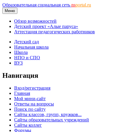
Образовательная социальная сеть
ns
portal.ru
Меню
Обзор возможностей
Детский проект «Алые паруса»
Аттестация педагогических работников
Детский сад
Начальная школа
Школа
НПО и СПО
ВУЗ
Навигация
Вход/регистрация
Главная
Мой мини-сайт
Ответы на вопросы
Поиск по сайту
Сайты классов, групп, кружков...
Сайты образовательных учреждений
Сайты коллег
Форумы