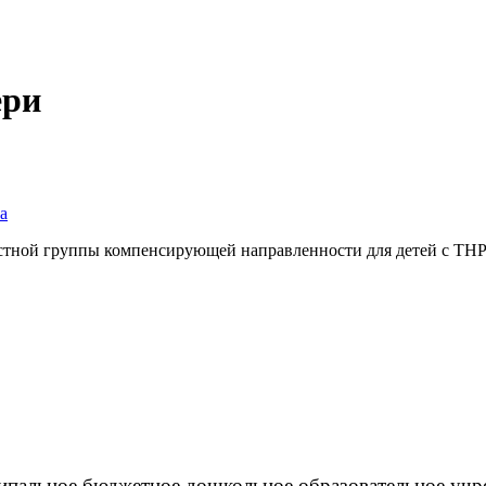
ери
а
стной группы компенсирующей направленности для детей с ТНР о
пальное бюджетное дошкольное образовательное учр