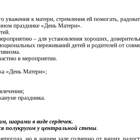
 уважения к матери, стремления ей помогать, радоват
енном празднике «День Матери».
тей.
 мероприятию – для установления хороших, доверител
оциональных переживаний детей и родителей от совме
тивизма.
частию в мероприятии.
ика «День Матери»;
звлечении;
кануне праздника.
, шарами в виде сердечек.
ся полукругом у центральной стены
.
епогода, но в нашем зале солнечно от ваших радост