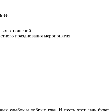
ь её.
ьных отношений.
стного празднования мероприятия.
ных улыбок и добрых глаз. И пусть этот день будет