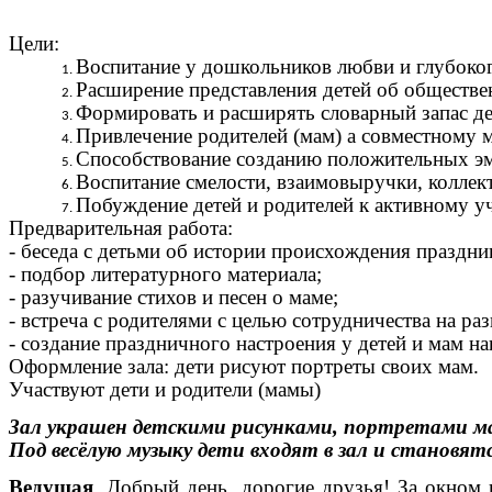
Цели:
Воспитание у дошкольников любви и глубокого
Расширение представления детей об обществ
Формировать и расширять словарный запас де
Привлечение родителей (мам) а совместному
Способствование созданию положительных эм
Воспитание смелости, взаимовыручки, коллек
Побуждение детей и родителей к активному у
Предварительная работа:
- беседа с детьми об истории происхождения праздн
- подбор литературного материала;
- разучивание стихов и песен о маме;
- встреча с родителями с целью сотрудничества на ра
- создание праздничного настроения у детей и мам на
Оформление зала: дети рисуют портреты своих мам.
Участвуют дети и родители (мамы)
Зал украшен детскими рисунками, портретами мам
Под весёлую музыку дети входят в зал и становят
Ведущая
.
Добрый день, дорогие друзья! За окном н