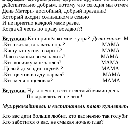
действительно добрым, потому что сегодня мы отмеч
День Матери- достойный, добрый праздник!
Который входит солнышком в семью
И не приятно каждой маме разве,
Когда ей честь по праву воздают?!
Ведущая:
-Кто пришёл ко мне с утра?
Дети хором:
М
-Кто сказал, вставать пора? МАМА
-Кашу кто успел сварить? МАМА
-Чаю в чашки всем налить? МАМА
-Кто косичку мне заплёл? МАМА
-Целый дом один подмёл? МАМА
-Кто цветов в саду нарвал? МАМА
-Кто меня поцеловал? МАМА
Ведущая.
Ну конечно, в этот светлый мамин день
Поздравлять её не лень!
Муз.руководитель и воспитатель поют куплетыпе
Кто вас дети больше любит, кто вас нежно так голуби
Кто заботится о вас, не смыкая ночью глаз?