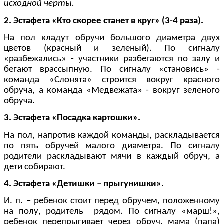
исходной черты.
2. Эстафета «Кто скорее станет в круг» (3-4 раза).
На пол кладут обручи большого диаметра двух
цветов (красный и зеленый). По сигналу
«разбежались» - участники разбегаются по залу и
бегают врассыпную. По сигналу «становись» -
команда «Слонята» строится вокруг красного
обруча, а команда «Медвежата» - вокруг зеленого
обруча.
3. Эстафета «Посадка картошки».
На пол, напротив каждой команды, раскладывается
по пять обручей малого диаметра. По сигналу
родители раскладывают мячи в каждый обруч, а
дети собирают.
4. Эстафета «Детишки – прыгунишки».
И. п. – ребенок стоит перед обручем, положенному
на полу, родитель рядом. По сигналу «марш!»,
ребенок перепрыгивает через обруч, мама (папа)