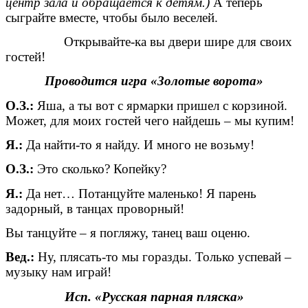
центр зала и обращается к детям.)
А теперь
сыграйте вместе, чтобы было веселей.
Открывайте-ка вы двери шире для своих
гостей!
Проводится игра «Золотые ворота»
О.З.:
Яша, а ты вот с ярмарки пришел с корзиной.
Может, для моих гостей чего найдешь – мы купим!
Я.:
Да найти-то я найду. И много не возьму!
О.З.:
Это сколько? Копейку?
Я.:
Да нет… Потанцуйте маленько! Я парень
задорный, в танцах проворный!
Вы танцуйте – я погляжу, танец ваш оценю.
Вед.:
Ну, плясать-то мы горазды. Только успевай –
музыку нам играй!
Исп. «Русская парная пляска»