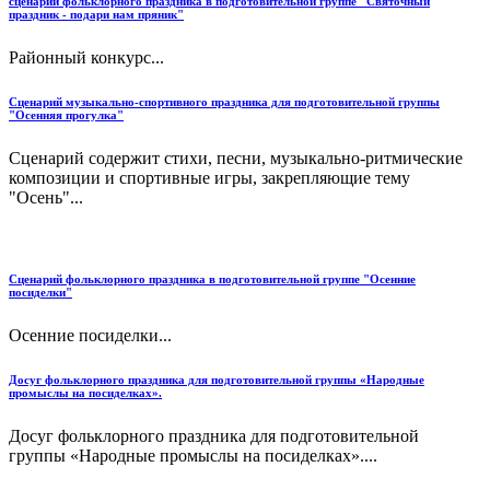
сценарий фольклорного праздника в подготовительной группе "Святочный
праздник - подари нам пряник"
Районный конкурс...
Сценарий музыкально-спортивного праздника для подготовительной группы
"Осенняя прогулка"
Сценарий содержит стихи, песни, музыкально-ритмические
композиции и спортивные игры, закрепляющие тему
"Осень"...
Сценарий фольклорного праздника в подготовительной группе "Осенние
посиделки"
Осенние посиделки...
Досуг фольклорного праздника для подготовительной группы «Народные
промыслы на посиделках».
Досуг фольклорного праздника для подготовительной
группы «Народные промыслы на посиделках»....