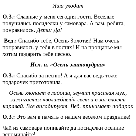
Яша уходит
О.З.:
Славные у меня сегодня гости. Веселые
получились посиделки у самовара. А вам, ребята,
понравилось.
Дети: Да!
Вед.:
Спасибо тебе, Осень Золотая! Нам очень
понравилось у тебя в гостях! И на прощанье мы
хотим подарить тебе песню.
Исп. п. «Осень златокудрая»
О.З.:
Спасибо за песню! А я для вас ведь тоже
подарочек приготовила.
Осень хлопает в ладоши, звучит красивая муз.,
зажигается «волшебный» свет и в зал вносят
каравай. Все аплодируют. Вед. принимает подарок
О.З.:
Это вам в память о нашем веселом празднике!
Чай из самовара попивайте да посиделки осенние
вспоминайте!