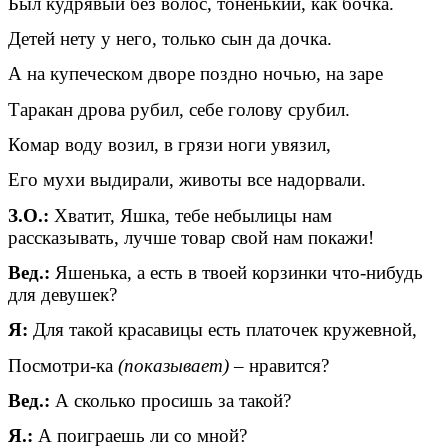
Был кудрявый без волос, тоненький, как бочка.
Детей нету у него, только сын да дочка.
А на купеческом дворе поздно ночью, на заре
Таракан дрова рубил, себе голову срубил.
Комар воду возил, в грязи ноги увязил,
Его мухи выдирали, животы все надорвали.
З.О.:
Хватит, Яшка, тебе небылицы нам
рассказывать, лучше товар свой нам покажи!
Вед.:
Яшенька, а есть в твоей корзинки что-нибудь
для девушек?
Я:
Для такой красавицы есть платочек кружевной,
Посмотри-ка
(показывает)
– нравится?
Вед.:
А сколько просишь за такой?
Я.:
А поиграешь ли со мной?