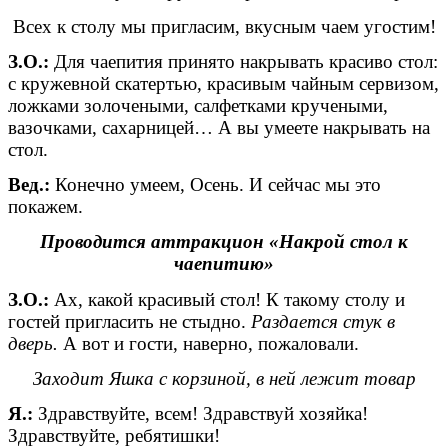
Всех к столу мы пригласим, вкусным чаем угостим!
З.О.:
Для чаепития принято накрывать красиво стол:
с кружевной скатертью, красивым чайным сервизом,
ложками золочеными, салфетками кручеными,
вазочками, сахарницей… А вы умеете накрывать на
стол.
Вед.:
Конечно умеем, Осень. И сейчас мы это
покажем.
Проводится аттракцион «Накрой стол к
чаепитию»
З.О.:
Ах, какой красивый стол! К такому столу и
гостей пригласить не стыдно.
Раздается стук в
дверь.
А вот и гости, наверно, пожаловали.
Заходит Яшка с корзиной, в ней лежит товар
Я.:
Здравствуйте, всем! Здравствуй хозяйка!
Здравствуйте, ребятишки!