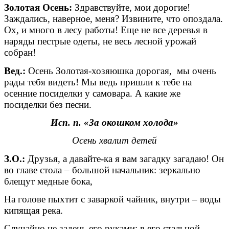
Золотая Осень:
Здравствуйте, мои дорогие!
Заждались, наверное, меня? Извините, что опоздала.
Ох, и много в лесу работы! Еще не все деревья в
наряды пестрые одеты, не весь лесной урожай
собран!
Вед.:
Осень Золотая-хозяюшка дорогая, мы очень
рады тебя видеть! Мы ведь пришли к тебе на
осенние посиделки у самовара. А какие же
посиделки без песни.
Исп. п.
«За окошком холода»
Осень хвалит детей
З.О.:
Друзья, а давайте-ка я вам загадку загадаю! Он
во главе стола – большой начальник: зеркально
блещут медные бока,
На голове пыхтит с заваркой чайник, внутри – воды
кипящая река.
Случайно не задень его руками: в его стальной