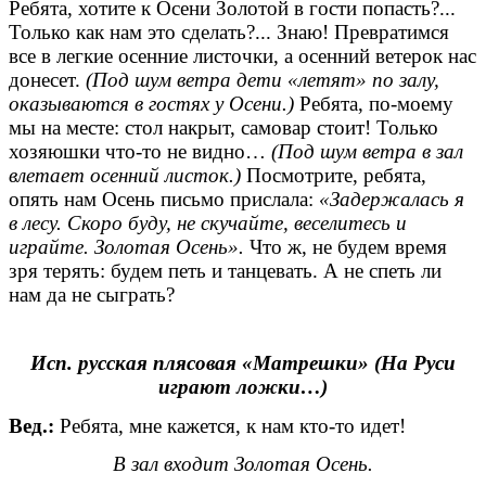
Ребята, хотите к Осени Золотой в гости попасть?...
Только как нам это сделать?... Знаю! Превратимся
все в легкие осенние листочки, а осенний ветерок нас
донесет.
(Под шум ветра дети «летят» по залу,
оказываются в гостях у Осени.)
Ребята, по-моему
мы на месте: стол накрыт, самовар стоит! Только
хозяюшки что-то не видно…
(Под шум ветра в зал
влетает осенний листок.)
Посмотрите, ребята,
опять нам Осень письмо прислала:
«Задержалась я
в лесу. Скоро буду, не скучайте, веселитесь и
играйте. Золотая Осень».
Что ж, не будем время
зря терять: будем петь и танцевать. А не спеть ли
нам да не сыграть?
Исп. русская плясовая «Матрешки» (На Руси
играют ложки…)
Вед.:
Ребята, мне кажется, к нам кто-то идет!
В зал входит Золотая Осень.