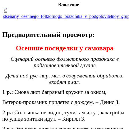
Вложение
stsenariy_osennego_folklornogo_prazdnika_v_podgotovitelnoy_gru
Предварительный просмотр:
Осенние
посиделки у самовара
Сценарий осеннего фольклорного праздника в
подготовительной группе
Дети под рус. нар. мел. в современной обработке
входят в зал.
1 р.:
Снова лист багряный кружит за окном,
Ветерок-проказник прилетел с дождем. – Денис З.
2 р.:
Солнышка не видно, тучи там и тут, как грибы
по улице зонтики идут. – Кирилл З.
3 р.:
Это осень золотая снова в гости к нам пришла,