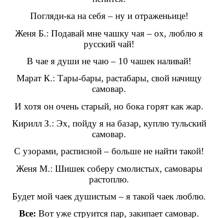
Погляди-ка на себя – ну и отраженьице!
Женя Б.: Подавай мне чашку чая – ох, люблю я
русский чай!
В чае я души не чаю – 10 чашек наливай!
Марат К.: Тары-бары, растабары, свой начищу
самовар.
И хотя он очень старый, но бока горят как жар.
Кирилл З.: Эх, пойду я на базар, куплю тульский
самовар.
С узорами, расписной – больше не найти такой!
Женя М.: Шишек соберу смолистых, самовары
растоплю.
Будет мой чаек душистым – я такой чаек люблю.
Все:
Вот уже струится пар, закипает самовар.