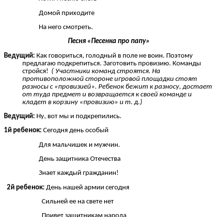
Домой приходите
На него смотреть.
Песня «Песенка про папу»
Ведущий:
Как говориться, голодный в поле не воин. Поэтому
предлагаю подкрепиться. Заготовить провизию. Команды
стройся!
( Участники команд строятся. На
противоположной стороне игровой площадки стоят
разносы с «провизией». Ребенок бежит к разносу, достает
от туда предмет и возвращается к своей команде и
кладет в корзину «провизию» и т. д.)
Ведущий:
Ну, вот мы и подкрепились.
1й ребенок:
Сегодня день особый
Для мальчишек и мужчин.
День защитника Отечества
Знает каждый гражданин!
2й ребенок:
День нашей армии сегодня
Сильней ее на свете нет
Привет защитникам народа