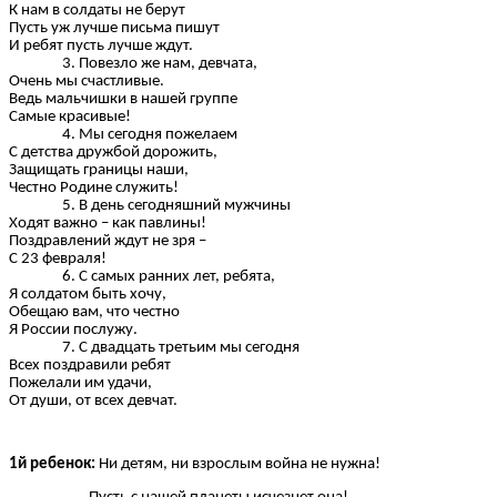
К нам в солдаты не берут
Пусть уж лучше письма пишут
И ребят пусть лучше ждут.
Повезло же нам, девчата,
Очень мы счастливые.
Ведь мальчишки в нашей группе
Самые красивые!
Мы сегодня пожелаем
С детства дружбой дорожить,
Защищать границы наши,
Честно Родине служить!
В день сегодняшний мужчины
Ходят важно – как павлины!
Поздравлений ждут не зря –
С 23 февраля!
С самых ранних лет, ребята,
Я солдатом быть хочу,
Обещаю вам, что честно
Я России послужу.
С двадцать третьим мы сегодня
Всех поздравили ребят
Пожелали им удачи,
От души, от всех девчат.
1й ребенок:
Ни детям, ни взрослым война не нужна!