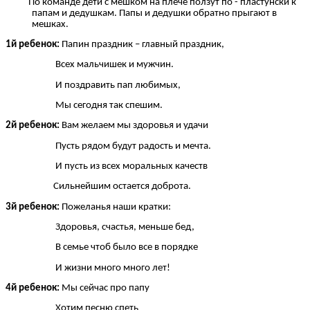
По команде дети с мешком на плече ползут по - пластунски к
папам и дедушкам. Папы и дедушки обратно прыгают в
мешках.
1й ребенок:
Папин праздник – главный праздник,
Всех мальчишек и мужчин.
И поздравить пап любимых,
Мы сегодня так спешим.
2й ребенок:
Вам желаем мы здоровья и удачи
Пусть рядом будут радость и мечта.
И пусть из всех моральных качеств
Сильнейшим остается доброта.
3й ребенок:
Пожеланья наши кратки:
Здоровья, счастья, меньше бед,
В семье чтоб было все в порядке
И жизни много много лет!
4й ребенок:
Мы сейчас про папу
Хотим песню спеть