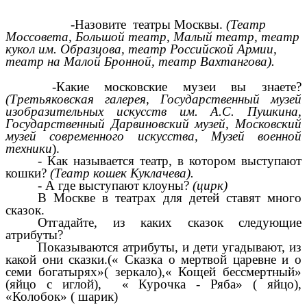
-Назовите театры Москвы.
(Театр
Моссовета, Большой театр, Малый театр, театр
кукол им. Образцова, театр Российской Армии,
театр на Малой Бронной, театр Вахтангова).
-Какие московские музеи вы знаете?
(Третьяковская галерея, Государственный музей
изобразительных искусств им. А.С. Пушкина,
Государственный Дарвиновский музей
,
Московский
музей современного искусства
, Музей военной
техники
).
- Как называется театр, в котором выступают
кошки?
(Театр кошек Куклачева).
- А где выступают клоуны?
(цирк)
В Москве в театрах для детей ставят много
сказок.
Отгадайте, из каких сказок следующие
атрибуты?
Показываются атрибуты, и дети угадывают, из
какой они сказки.(« Сказка о мертвой царевне и о
семи богатырях»( зеркало),« Кощей бессмертный»
(яйцо с иглой), « Курочка - Ряба» ( яйцо),
«Колобок» ( шарик)