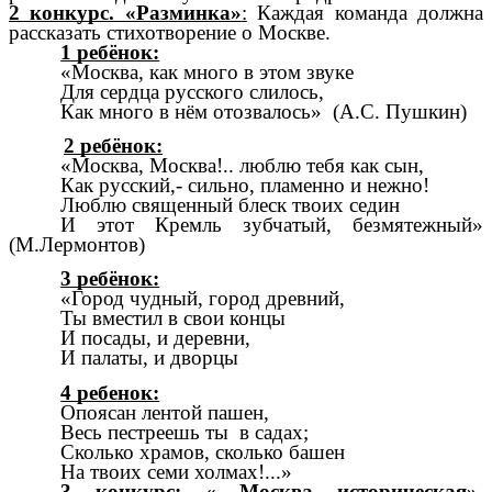
2 конкурс. «Разминка»
:
Каждая команда должна
рассказать стихотворение о Москве.
1 ребёнок:
«Москва, как много в этом звуке
Для сердца русского слилось,
Как много в нём отозвалось» (А.С. Пушкин)
2 ребёнок:
«Москва, Москва!.. люблю тебя как сын,
Как русский,- сильно, пламенно и нежно!
Люблю священный блеск твоих седин
И этот Кремль зубчатый, безмятежный»
(М.Лермонтов)
3 ребёнок:
«Город чудный, город древний,
Ты вместил в свои концы
И посады, и деревни,
И палаты, и дворцы
4 ребенок:
Опоясан лентой пашен,
Весь пестреешь ты в садах;
Сколько храмов, сколько башен
На твоих семи холмах!...»
3 конкурс: « Москва историческая».