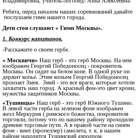
Владимировна, учитель-логопед- Анна Алексеевна.
Ребята, перед началом наших соревнований давайте
послушаем гимн нашего города.
Дети стоя слушают « Гимн Москвы».
1. Конкурс капитанов.
-Расскажите о своем гербе.
« Москвичи»
Наш герб - это герб Москвы. На нем
изображен Георгий Победоносец - покровитель
Москвы. Он сидит на белом коне. В одной руке он
держит копье. Этим копьем Георгий Победоносец
пронзает Змея. Змей - это все враги, которые хотели
захватить наш город. А красный фон-это цвет крови,
мужества защитников Москвы.
«Тушинцы»
Наш герб - это герб Южного Тушино.
В левой части герба на зеленом фоне изображен
жезл Меркурия ( римского божества, покровителя
торговли, потому что по нашему району проходили
древние торговые пути. А в правой части на синем
фоне - винт (пропеллер) самолета, т. к. в нашем
районе находится Тушинский аэродром.