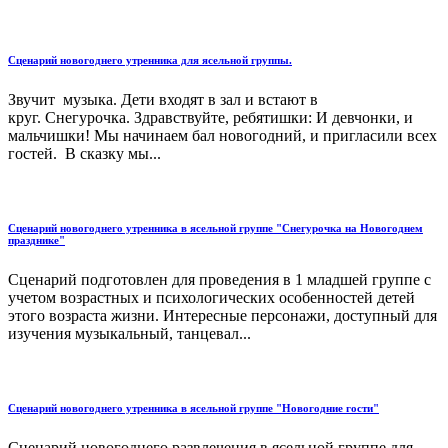
Сценарий новогоднего утренника для ясельной группы.
Звучит музыка. Дети входят в зал и встают в
круг. Снегурочка. Здравствуйте, ребятишки: И девчонки, и
мальчишки! Мы начинаем бал новогодний, и пригласили всех
гостей. В сказку мы...
Сценарий новогоднего утренника в ясельной группе "Снегурочка на Новогоднем
празднике"
Сценарий подготовлен для проведения в 1 младшей группе с
учетом возрастных и психологических особенностей детей
этого возраста жизни. Интересные персонажи, доступный для
изучения музыкальный, танцевал...
Сценарий новогоднего утренника в ясельной группе "Новогодние гости"
Сценарий новогоднего развлечения в ясельной группе для