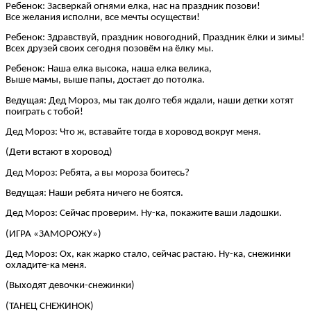
Ребенок: Засверкай огнями елка, нас на праздник позови!
Все желания исполни, все мечты осуществи!
Ребенок: Здравствуй, праздник новогодний, Праздник ёлки и зимы!
Всех друзей своих сегодня позовём на ёлку мы.
Ребенок: Наша елка высока, наша елка велика,
Выше мамы, выше папы, достает до потолка.
Ведущая: Дед Мороз, мы так долго тебя ждали, наши детки хотят
поиграть с тобой!
Дед Мороз: Что ж, вставайте тогда в хоровод вокруг меня.
(Дети встают в хоровод)
Дед Мороз: Ребята, а вы мороза боитесь?
Ведущая: Наши ребята ничего не боятся.
Дед Мороз: Сейчас проверим. Ну-ка, покажите ваши ладошки.
(ИГРА «ЗАМОРОЖУ»)
Дед Мороз: Ох, как жарко стало, сейчас растаю. Ну-ка, снежинки
охладите-ка меня.
(Выходят девочки-снежинки)
(ТАНЕЦ СНЕЖИНОК)