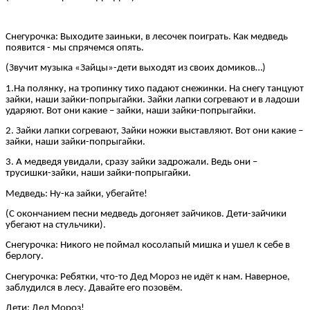
Снегурочка: Выходите заиньки, в лесочек поиграть. Как медведь
появится - мы спрячемся опять.
(Звучит музыка «Зайцы»-дети выходят из своих домиков…)
1.На полянку, на тропинку тихо падают снежинки. На снегу танцуют
зайки, наши зайки-попрыгайки. Зайки лапки согревают и в ладоши
ударяют. Вот они какие – зайки, наши зайки-попрыгайки.
2. Зайки лапки согревают, Зайки ножки выставляют. Вот они какие –
зайки, наши зайки-попрыгайки.
3. А медведя увидали, сразу зайки задрожали. Ведь они –
трусишки-зайки, наши зайки-попрыгайки.
Медведь: Ну-ка зайки, убегайте!
(С окончанием песни медведь догоняет зайчиков. Дети-зайчики
убегают на стульчики).
Снегурочка: Никого не поймал косолапый мишка и ушел к себе в
берлогу.
Снегурочка: Ребятки, что-то Дед Мороз не идёт к нам. Наверное,
заблудился в лесу. Давайте его позовём.
Дети: Дед Мороз!