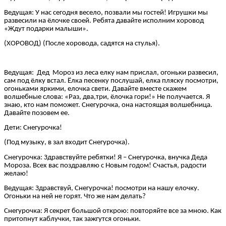
Ведущая: У нас сегодня весело, позвали мы гостей! Игрушки мы
развесили на ёлочке своей. Ребята давайте исполним хоровод
«Ждут подарки малыши».
(ХОРОВОД) (После хоровода, садятся на стулья).
Ведущая: Дед Мороз из леса елку нам прислал, огоньки развесил,
сам под ёлку встал. Ёлка песенку послушай, елка пляску посмотри,
огоньками яркими, елочка свети. Давайте вместе скажем
волшебные слова: «Раз, два,три, ёлочка гори!» Не получается. Я
знаю, кто нам поможет. Снегурочка, она настоящая волшебница.
Давайте позовем ее.
Дети: Снегурочка!
(Под музыку, в зал входит Снегурочка).
Снегурочка: Здравствуйте ребятки! Я – Снегурочка, внучка Деда
Мороза. Всех вас поздравляю с Новым годом! Счастья, радости
желаю!
Ведущая: Здравствуй, Снегурочка! посмотри на нашу елочку.
Огоньки на ней не горят. Что же нам делать?
Снегурочка: Я секрет большой открою: повторяйте все за мною. Как
притопнут каблучки, так зажгутся огоньки.