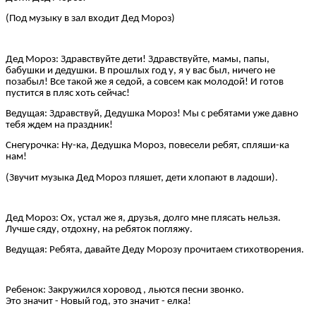
(Под музыку в зал входит Дед Мороз)
Дед Мороз: Здравствуйте дети! Здравствуйте, мамы, папы,
бабушки и дедушки. В прошлых год у, я у вас был, ничего не
позабыл! Все такой же я седой, а совсем как молодой! И готов
пустится в пляс хоть сейчас!
Ведущая: Здравствуй, Дедушка Мороз! Мы с ребятами уже давно
тебя ждем на праздник!
Снегурочка: Ну-ка, Дедушка Мороз, повесели ребят, спляши-ка
нам!
(Звучит музыка Дед Мороз пляшет, дети хлопают в ладоши).
Дед Мороз: Ох, устал же я, друзья, долго мне плясать нельзя.
Лучше сяду, отдохну, на ребяток погляжу.
Ведущая: Ребята, давайте Деду Морозу прочитаем стихотворения.
Ребенок: Закружился хоровод , льются песни звонко.
Это значит - Новый год, это значит - елка!