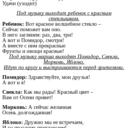
Удачи (уходит)
Под музыку выходит ребенок с красным
стеклышком.
Ребенок:
Вот красное волшебное стекло –
Сейчас поможет вам оно.
В него заглянем: раз, два, три!
А вот и Помидор, смотри!
А вместе с ним прекрасные
Фрукты и овощи красные!
Под музыку марша выходят Помидор, Свекла,
Морковь, Яблоко.
Идут по кругу и выстраиваются перед зрителями.
Помидор:
Здравствуйте, мои друзья!
А вот и я!
Свекла:
Как мы рады! Красный цвет –
Вам от Осени привет!
Морковь:
А сейчас желанная
Осень долгожданная!
Яблоко:
Дружно мы ее встречаем,
И на праздник приглашаем!