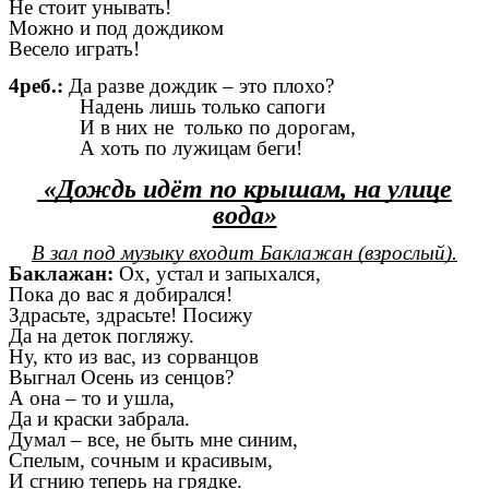
Не стоит унывать!
Можно и под дождиком
Весело играть!
4реб.:
Да разве дождик – это плохо?
Надень лишь только сапоги
И в них не только по дорогам,
А хоть по лужицам беги!
«Дождь идёт по крышам, на улице
вода»
В зал под музыку входит Баклажан (взрослый).
Баклажан:
Ох, устал и запыхался,
Пока до вас я добирался!
Здрасьте, здрасьте! Посижу
Да на деток погляжу.
Ну, кто из вас, из сорванцов
Выгнал Осень из сенцов?
А она – то и ушла,
Да и краски забрала.
Думал – все, не быть мне синим,
Спелым, сочным и красивым,
И сгнию теперь на грядке.