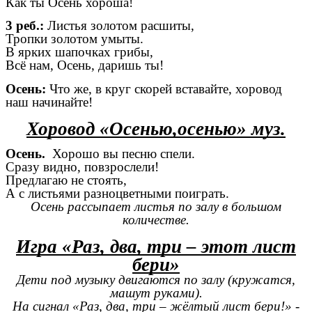
Как ты Осень хороша!
3 реб.:
Листья золотом расшиты,
Тропки золотом умыты.
В ярких шапочках грибы,
Всё нам, Осень, даришь ты!
Осень:
Что же, в круг скорей вставайте, хоровод
наш начинайте!
Хоровод «Осенью,осенью» муз.
Осень.
Хорошо вы песню спели.
Сразу видно, повзрослели!
Предлагаю не стоять,
А с листьями разноцветными поиграть.
Осень рассыпает листья по залу в большом
количестве.
Игра «Раз, два, три – этот лист
бери»
Дети под музыку двигаются по залу (кружатся,
машут руками).
На сигнал «Раз, два, три – жёлтый лист бери!» -