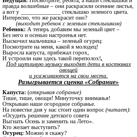
Ведущая:
Посмотрите, ребята, а наши стеклышки и
правда волшебные – они раскрасили осенние листья,
а вот у _____________ стеклышко зеленого цвета.
Интересно, что же раскрасит оно?
(выходит ребенок с зеленым стеклышком)
Ребенок:
А теперь добавим мы зеленый цвет –
Без него и осенью настроенья нет.
Выскочил мальчишка – зеленый огурец:
Посмотрите на меня, какой я молодец!
Выросла капуста, прибежал горох,
И устроили нам здесь такой переполох!
.
Под шутливую музыку выходят дети в костюмах
овощей
и усаживаются на свои места.
Разыгрывается сценка «Собрание»
Капуста:
(
открывая собрание)
Тише, тише, овощи! Минуточку вниманья!
Открываю наше огородное собранье.
На повестке дня у нас стоит один вопрос
(читает)
:
«Осудить решение детского совета
Выгнать Осень и заменить на Лето».
Кто желает выступить?
Огурец:
Можно я скажу?