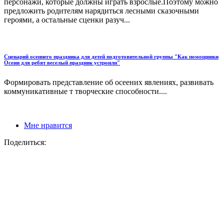
персонажи, которые должны играть взрослые.Поэтому можно
предложить родителям нарядиться лесными сказочными
героями, а остальные сценки разуч...
Сценарий осеннего праздника для детей подготовительной группы "Как помощники
Осени для ребят веселый праздник устроили"
Формировать представление об осеених явлениях, развивать
коммуникативные т творческие способности....
Мне нравится
Поделиться: