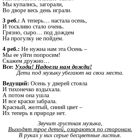
Мы купались, загорали,
Во дворе весь день играли.
3 реб.:
А теперь… настала осень,
И тоскливо стало очень.
Грязно, сыро… под дождем
На прогулку не пойдем.
4 реб.:
Не нужна нам эта Осень –
Мы ее уйти попросим!
Скажем дружно…
Все:
Уходи! Надоели нам дожди!
Дети под музыку убегают на свои места.
Ведущий:
Осень у дверей стояла
И тихонечко вздыхала.
А потом она ушла
И все краски забрала.
Красный, желтый, синий цвет –
Их теперь в природе нет.
Звучит грустная музыка,
Выходят трое детей, озираются по сторонам.
В руках у них серые бесцветные листья.