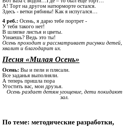
Вот ваза с водой…Где – то был еще торт…
А! Торт на другом натюрморте остался.
Здесь - ветки рябины! Как я испугался…
4 реб.:
Осень, я дарю тебе портрет -
У тебя такого нет!
В шляпке листья и цветы.
Узнаешь? Ведь это ты!
Осень проходит и рассматривает рисунки детей,
хвалит и благодарит их.
Песня «Милая Осень»
Осень:
Вы и пели и плясали.
Все заданья выполняли.
А теперь пришла пора
Угостить вас, мои друзья.
Осень раздает детям угощение, дети покидают
зал.
По теме: методические разработки,