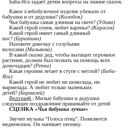
Баба-Яга задает детям вопросы на знание сказок.
Какое хлебобулочное изделие убежало от
бабушки и от дедушки?
(Колобок)
Чья бабушка самая длинная на свете?
(Удава)
Какой герой очень любит варенье?
(Карлсон)
Какой герой имеет самый длинный
нос?
(Буратино)
Назовите девочку с голубыми
волосами
(Мальвина)
В какой сказке дед, чтобы вытащит огромное
растение, должен был позвать на помощь всех
домочадцев?
(Репка)
Какая героиня летает в ступе с метлой?
(Баба-
Яга)
Какой герой не любит ни шоколада, ни
мармелада. А любит только маленьких
детей?
(Бармалей)
Ведущий
: Милые бабушки и дедушки
следующее поздравление принимайте от детей
СЦЕНКА
«Чья бабушка лучше»
Звучит музыка “Голоса птиц”. Появляется
медвежонок. Он напевает песенку.