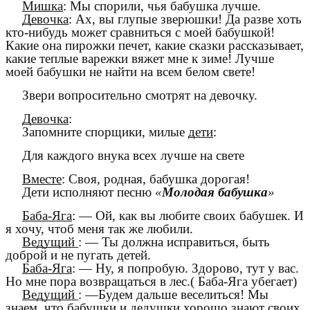
Мишка
: Мы спорили, чья бабушка лучше.
Девочка
: Ах, вы глупые зверюшки! Да разве хоть
кто-нибудь может сравниться с моей бабушкой!
Какие она пирожки печет, какие сказки рассказывает,
какие теплые варежки вяжет мне к зиме! Лучше
моей бабушки не найти на всем белом свете!
Звери вопросительно смотрят на девочку.
Девочка
:
Запомните спорщики, милые
дети
:
Для каждого внука всех лучше на свете
Вместе
: Своя, родная, бабушка дорогая!
Дети исполняют песню
«
Молодая бабушка
»
Баба-Яга
: — Ой, как вы любите своих бабушек. И
я хочу, чтоб меня так же любили.
Ведущий
: — Ты должна исправиться, быть
доброй и не пугать детей.
Баба-Яга
: — Ну, я попробую. Здорово, тут у вас.
Но мне пора возвращаться в лес.( Баба-Яга убегает)
Ведущий
: —Будем дальше веселиться! Мы
знаем, что бабушки и дедушки хорошо знают своих