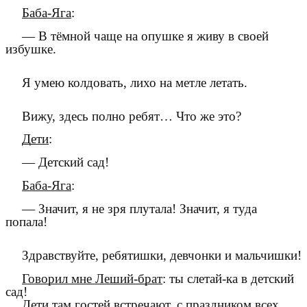
Баба-Яга
:
— В тёмной чаще на опушке я живу в своей
избушке.
Я умею колдовать, лихо на метле летать.
Вижу, здесь полно ребят… Что же это?
Дети
:
— Детский сад!
Баба-Яга
:
— Значит, я не зря плутала! Значит, я туда
попала!
Здравствуйте, ребятишки, девчонки и мальчишки!
Говорил мне Леший-брат
: ты слетай-ка в детский
сад!
Дети там гостей встречают, с праздником всех