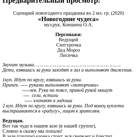
Предварительный просмотр:
Сценарий новогоднего праздника во 2 мл. гр. (2020)
«Новогодние чудеса»
муз.рук. Коншина О.А.
Персонажи:
Ведущий
Снегурочка
Дед Мороз
Лисичка
Звучит музыка…………………………………………………….
Дети, взявшись за руки заходят в зал и выполняют движения.
1куп. Идут по кругу, взявшись за руки.
Припев. ----- руками выполняют «моторчики»
-----лев. Рука на поясе, правой рукой машут
---- сели, встали
----- хлопают в ладоши
2 куп. Идут по кругу, взявшись за руки. Под конец куплета
выстраиваются в «радугу», лицом к зрителям.
Ведущая.
Вот так чудо в нашем зале (в нашей группе),
Словно в сказку мы попали!
В зале (группе) елочка стоит, вся сверкает и блестит.