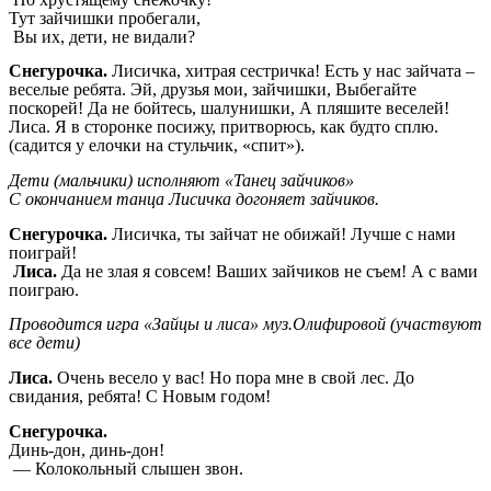
Тут зайчишки пробегали,
Вы их, дети, не видали?
Снегурочка.
Лисичка, хитрая сестричка! Есть у нас зайчата –
веселые ребята. Эй, друзья мои, зайчишки, Выбегайте
поскорей! Да не бойтесь, шалунишки, А пляшите веселей!
Лиса. Я в сторонке посижу, притворюсь, как будто сплю.
(садится у елочки на стульчик, «спит»).
Дети (мальчики) исполняют «Танец зайчиков»
С окончанием танца Лисичка догоняет зайчиков.
Снегурочка.
Лисичка, ты зайчат не обижай! Лучше с нами
поиграй!
Лиса.
Да не злая я совсем! Ваших зайчиков не съем! А с вами
поиграю.
Проводится игра «Зайцы и лиса» муз.Олифировой (участвуют
все дети)
Лиса.
Очень весело у вас! Но пора мне в свой лес. До
свидания, ребята! С Новым годом!
Снегурочка.
Динь-дон, динь-дон!
— Колокольный слышен звон.