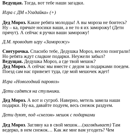
Ведущая.
Тогда, вот тебе наши загадки.
Игра с ДМ «Угадайка» (+)
Дед Мороз.
Какие ребята молодцы! А вы мороза не боитесь?
Ну – ка, прячьте носики ваши, а не то я их заморожу! (Дети
прячут). А сейчас я ручки ваши заморожу!
Д.М. проводит игру «Заморожу»
Снегурочка.
Спасибо тебе, Дедушка Мороз, весело поиграли!
Но ребята ждут сладкие подарки. Неужели забыл?
Ведущая.
Дедушка Мороз, а где твой мешок?
Дед Мороз.
А сейчас мы вместе с дедом за подарками поедем.
Поезд сам нас привезет туда, где мой мешочек ждет!
Игра «Новогодний паровоз»
Дети садятся на стульчики.
Дед Мороз.
А вот и сугроб. Наверно, метель замела наши
подарки. Ну-ка, давайте подуем, весь снежок раздуем.
Дети дуют, под «снегом» мешок с подарками
Дед Мороз
. Загляну ка в свой мешок…(
заглядывает)
Там
ведерко, в нем снежок… Как же мне вам угодить? Чем