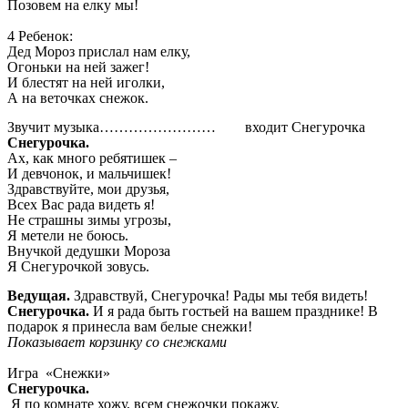
Позовем на елку мы!
4 Ребенок:
Дед Мороз прислал нам елку,
Огоньки на ней зажег!
И блестят на ней иголки,
А на веточках снежок.
Звучит музыка…………………… входит Снегурочка
Снегурочка.
Ах, как много ребятишек –
И девчонок, и мальчишек!
Здравствуйте, мои друзья,
Всех Вас рада видеть я!
Не страшны зимы угрозы,
Я метели не боюсь.
Внучкой дедушки Мороза
Я Снегурочкой зовусь.
Ведущая.
Здравствуй, Снегурочка! Рады мы тебя видеть!
Снегурочка.
И я рада быть гостьей на вашем празднике! В
подарок я принесла вам белые снежки!
Показывает корзинку со снежками
Игра «Снежки»
Снегурочка.
Я по комнате хожу, всем снежочки покажу.