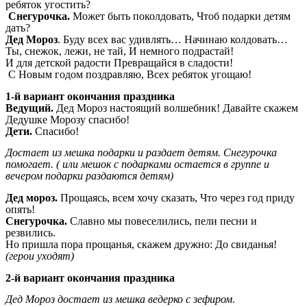
ребяток угостить?
Снегурочка.
Может быть поколдовать, Чтоб подарки детям
дать?
Дед Мороз
. Буду всех вас удивлять… Начинаю колдовать…
Ты, снежок, лежи, не тай, И немного подрастай!
И для детской радости Превращайся в сладости!
С Новым годом поздравляю, Всех ребяток угощаю!
1-й вариант окончания праздника
Ведущий.
Дед Мороз настоящий волшебник! Давайте скажем
Дедушке Морозу спасибо!
Дети.
Спасибо!
Достает из мешка подарки и раздает детям. Снегурочка
помогает. ( или мешок с подарками остается в группе и
вечером подарки раздаются детям)
Дед мороз.
Прощаясь, всем хочу сказать, Что через год приду
опять!
Снегурочка.
Славно мы повеселились, пели песни и
резвились.
Но пришла пора прощанья, скажем дружно: До свиданья!
(герои уходят)
2-й вариант окончания праздника
Дед Мороз достает из мешка ведерко с зефиром
.