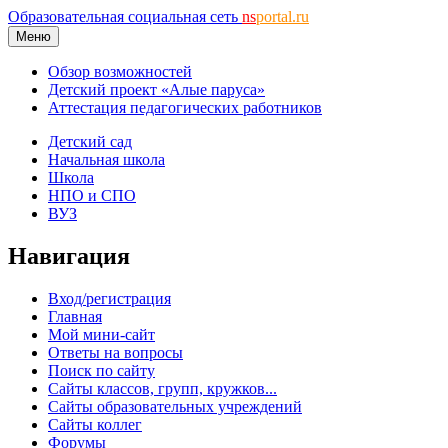
Образовательная социальная сеть
ns
portal.ru
Меню
Обзор возможностей
Детский проект «Алые паруса»
Аттестация педагогических работников
Детский сад
Начальная школа
Школа
НПО и СПО
ВУЗ
Навигация
Вход/регистрация
Главная
Мой мини-сайт
Ответы на вопросы
Поиск по сайту
Сайты классов, групп, кружков...
Сайты образовательных учреждений
Сайты коллег
Форумы