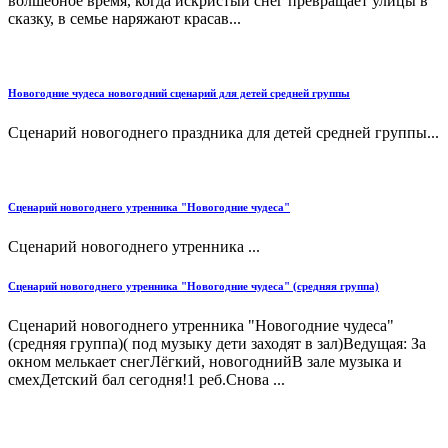
волшебное время, когда искристый снег превращает улицы в
сказку, в семье наряжают красав...
Новогодние чудеса новогодний сценарий для детей средней группы
Сценарий новогоднего праздника для детей средней группы...
Сценарий новогоднего утренника "Новогодние чудеса"
Сценарий новогоднего утренника ...
Сценарий новогоднего утренника "Новогодние чудеса" (средняя группа)
Сценарий новогоднего утренника "Новогодние чудеса"
(средняя группа)( под музыку дети заходят в зал)Ведущая: За
окном мелькает снегЛёгкий, новогоднийВ зале музыка и
смехДетский бал сегодня!1 реб.Снова ...