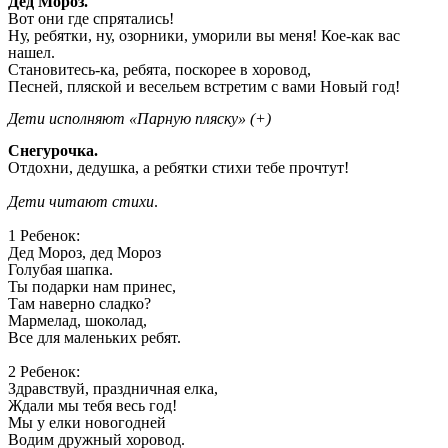
Дед Мороз.
Вот они где спрятались!
Ну, ребятки, ну, озорники, уморили вы меня! Кое-как вас
нашел.
Становитесь-ка, ребята, поскорее в хоровод,
Песней, пляской и весельем встретим с вами Новый год!
Дети исполняют «Парную пляску» (+)
Снегурочка.
Отдохни, дедушка, а ребятки стихи тебе прочтут!
Дети читают стихи
.
1 Ребенок:
Дед Мороз, дед Мороз
Голубая шапка.
Ты подарки нам принес,
Там наверно сладко?
Мармелад, шоколад,
Все для маленьких ребят.
2 Ребенок:
Здравствуй, праздничная елка,
Ждали мы тебя весь год!
Мы у елки новогодней
Водим дружный хоровод.