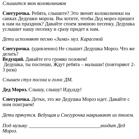
Слышится звон колокольчиков
Снегурочка.
Ребята, слышите? Это звенят колокольчики на
санках Дедушки мороза. Вы хотите, чтобы Дед мороз пришел
к нам на праздник? Давайте споем зимнюю песенку. Дедушка
услышит нашу песенку и сразу придет к нам.
Дети исполняют песню «Зима» муз. Карасевой
Снегурочка
. (удивленно) Не слышит Дедушка Мороз. Что же
делать?
Ведущий.
Давайте его громко позовем!
Дедушка, ты поспеши, Ждут ребята – малыши! (повторяют 2-
3 раза)
Слышен стул посоха и голос ДМ.
Дед Мороз.
Слышу, слышу! Иду,иду!
Снегурочка.
Детки, это же Дедушка Мороз идет. Давайте с
ним поиграем!
Дети прячутся. Ведущая и Снегурочка накрывают их тюлем.
Под музыку _____________________________входит Дед
Мороз
.