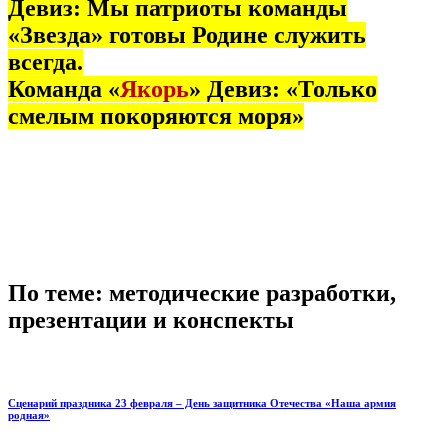
Девиз: Мы патриоты команды
«Звезда» готовы Родине служить
всегда.
Команда «
Якорь
» Девиз: «Только
смелым покоряются моря»
По теме: методические разработки,
презентации и конспекты
Сценарий праздника 23 февраля – День защитника Отечества «Наша армия
родная»