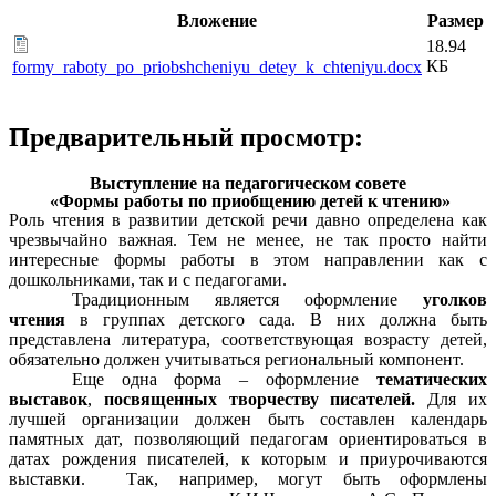
Вложение
Размер
18.94
КБ
formy_raboty_po_priobshcheniyu_detey_k_chteniyu.docx
Предварительный просмотр:
Выступление на педагогическом совете
«Формы работы по приобщению детей к чтению»
Роль чтения в развитии детской речи давно определена как
чрезвычайно важная. Тем не менее, не так просто найти
интересные формы работы в этом направлении как с
дошкольниками, так и с педагогами.
Традиционным является оформление
уголков
чтения
в группах детского сада. В них должна быть
представлена литература, соответствующая возрасту детей,
обязательно должен учитываться региональный компонент.
Еще одна форма – оформление
тематических
выставок
,
посвященных творчеству писателей.
Для их
лучшей организации должен быть составлен календарь
памятных дат, позволяющий педагогам ориентироваться в
датах рождения писателей, к которым и приурочиваются
выставки. Так, например, могут быть оформлены