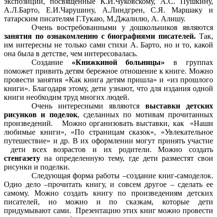
экспозиции, посвященные К.И.Чуковскому, А.С. Пушкину,
А.Л.Барто, Е.И.Чарушину, А.Линдгрен, С.Я. Маршаку и
татарским писателям Г.Тукаю, М.Джалилю, А. Алишу.
Очень востребованными у дошкольников являются
занятия по ознакомлению с биографиями писателей.
Так,
им интересны не только сами стихи А. Барто, но и то, какой
она была в детстве, чем интересовалась.
Создание
«Книжкиной больницы»
в группах
поможет привить детям бережное отношение к книге. Можно
провести занятия «Как книга детям пришла» и «из прошлого
книги». Благодаря этому, дети узнают, что для издания одной
книги необходим труд многих людей.
Очень интересными являются
выставки детских
рисунков и поделок
, сделанных по мотивам прочитанных
произведений. Можно организовать выставки, как «Наши
любимые книги», «По страницам сказок», «Увлекательное
путешествие» и др. В их оформлении могут принять участие
дети всех возрастов и их родители. Можно создать
стенгазету
на определенную тему, где дети разместят свои
рисунки и поделки.
Следующая форма работы –создание книг-самоделок.
Одно дело –прочитать книгу, и совсем другое – сделать ее
самому. Можно создать книгу по произведениям детских
писателей, но можно и по сказкам, которые дети
придумывают сами. Презентацию этих книг можно провести