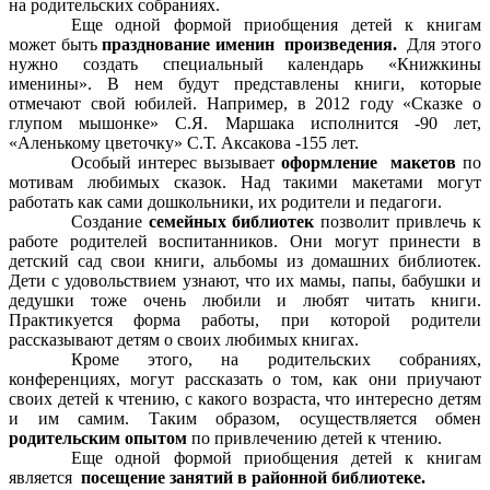
на родительских собраниях.
Еще одной формой приобщения детей к книгам
может быть
празднование именин произведения.
Для этого
нужно создать специальный календарь «Книжкины
именины». В нем будут представлены книги, которые
отмечают свой юбилей. Например, в 2012 году «Сказке о
глупом мышонке» С.Я. Маршака исполнится -90 лет,
«Аленькому цветочку» С.Т. Аксакова -155 лет.
Особый интерес вызывает
оформление макетов
по
мотивам любимых сказок. Над такими макетами могут
работать как сами дошкольники, их родители и педагоги.
Создание
семейных библиотек
позволит привлечь к
работе родителей воспитанников. Они могут принести в
детский сад свои книги, альбомы из домашних библиотек.
Дети с удовольствием узнают, что их мамы, папы, бабушки и
дедушки тоже очень любили и любят читать книги.
Практикуется форма работы, при которой родители
рассказывают детям о своих любимых книгах.
Кроме этого, на родительских собраниях,
конференциях, могут рассказать о том, как они приучают
своих детей к чтению, с какого возраста, что интересно детям
и им самим. Таким образом, осуществляется обмен
родительским опытом
по привлечению детей к чтению.
Еще одной формой приобщения детей к книгам
является
посещение занятий в районной библиотеке.