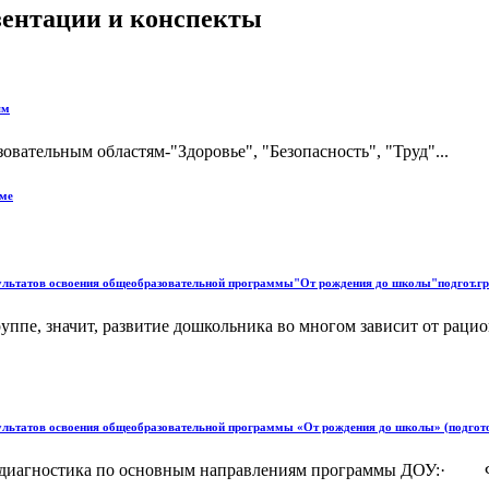
езентации и конспекты
ям
овательным областям-"Здоровье", "Безопасность", "Труд"...
мме
ультатов освоения общеобразовательной программы"От рождения до школы"подгот.гр
уппе, значит, развитие дошкольника во многом зависит от рац
ультатов освоения общеобразовательной программы «От рождения до школы» (подгото
 диагностика по основным направлениям программы ДОУ:· Физ