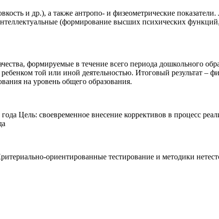
вкость и др.), а также антропо- и физеометрические показатели
 Интеллектуальные (формирование высших психических функций,
чества, формируемые в течение всего периода дошкольного обр
ребенком той или иной деятельностью. Итоговый результат – физ
ования на уровень общего образования.
 года Цель: своевременное внесение коррективов в процесс ре
да
итериально-ориентированные тестирование и методики нетесто