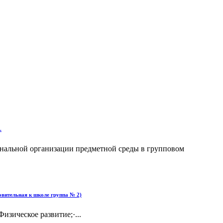
.
иональной организации предметной среды в групповом
вительная к школе группа № 2)
ическое развитие;·...