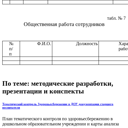
табл. № 7
Общественная работа сотрудников
№
Ф.И.О.
Должность
Хара
п/
рабо
п
По теме: методические разработки,
презентации и конспекты
Тематический контроль Здоровьесбережение в ДОУ документация старшего
воспитателя
План тематического контроля по здоровьесбережению в
дошкольном образовательном учреждении и карты анализа