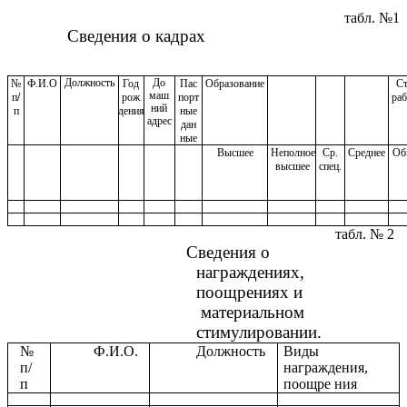
табл. №1
Сведения о кадрах
Должность
До
№
Ф.И.О
Год
Пас
Образование
С
маш
п
/
рож
порт
ра
ний
п
дения
ные
адрес
дан
ные
Высшее
Неполное
Ср.
Среднее
Об
высшее
спец.
табл. № 2
Сведения о
награждениях,
поощрениях и
материальном
стимулировании.
№
Ф.И.О.
Должность
Виды
п/
награждения,
п
поощре ния