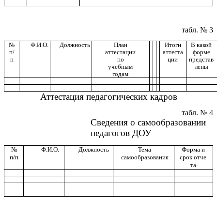
табл. № 3
№
Ф.И.О.
Должность
План
Итоги
В какой
п/
аттестации
аттеста
форме
п
по
ции
представ
учебным
лены
годам
Аттестация педагогических кадров
табл. № 4
Сведения о самообразовании
педагогов ДОУ
№
Ф.И.О.
Должность
Тема
Форма и
п/п
самообразования
срок отче
та