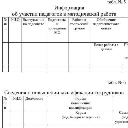
табл. № 5
Информация
об участии педагогов в методической работе
№
Ф.И.О.
Выступления
Подготовка
Работа в
Обобщение
п/
на педсовете
и
творческой
педагогического
п
проведение
группе
опыта
МО
Показ работы с
Пр
детьми
в
табл. № 6
Сведения о повышении квалификации сотрудников
№
Ф.И.О.
Должность
Формы
п/
повышения
п
квалификации
Курсы
Семи
(год, № удостоверения)
(го
удостов