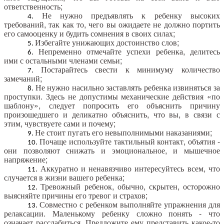
ответственность;
Не нужно предъявлять к ребенку высоких
требований, так как то, чего вы ожидаете не должно портить
его самооценку и будить сомнения в своих силах;
Избегайте унижающих достоинство слов;
Непременно отмечайте успехи ребенка, делитесь
ими с остальными членами семьи;
Постарайтесь свести к минимуму количество
замечаний;
Не нужно насильно заставлять ребенка извиняться за
проступки. Здесь не допустимы механические действия «по
шаблону», следует попросить его объяснить причину
произошедшего и деликатно объяснить, что вы, в связи с
этим, чувствуете сами и почему;
Не стоит пугать его невыполнимыми наказаниями;
Почаще используйте тактильный контакт, объятия -
они позволяют снижать и эмоциональное, и мышечное
напряжение;
Аккуратно и ненавязчиво интересуйтесь всем, что
случается в жизни вашего ребенка;
Тревожный ребенок, обычно, скрытен, осторожно
выясняйте причины его тревог и страхов;
Совместно с ребенком выполняйте упражнения для
релаксации. Маленькому ребенку сложно понять - что
означает расслабиться. Предложите ему представить какое-то