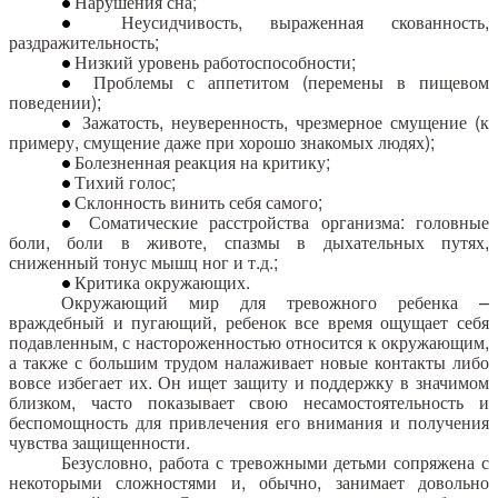
Нарушения сна;
Неусидчивость, выраженная скованность,
раздражительность;
Низкий уровень работоспособности;
Проблемы с аппетитом (перемены в пищевом
поведении);
Зажатость, неуверенность, чрезмерное смущение (к
примеру, смущение даже при хорошо знакомых людях);
Болезненная реакция на критику;
Тихий голос;
Склонность винить себя самого;
Соматические расстройства организма: головные
боли, боли в животе, спазмы в дыхательных путях,
сниженный тонус мышц ног и т.д.;
Критика окружающих.
Окружающий мир для тревожного ребенка –
враждебный и пугающий, ребенок все время ощущает себя
подавленным, с настороженностью относится к окружающим,
а также с большим трудом налаживает новые контакты либо
вовсе избегает их. Он ищет защиту и поддержку в значимом
близком, часто показывает свою несамостоятельность и
беспомощность для привлечения его внимания и получения
чувства защищенности.
Безусловно, работа с тревожными детьми сопряжена с
некоторыми сложностями и, обычно, занимает довольно