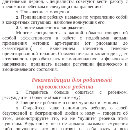
длительный период. Специалисты советуют вести работу с
тревожным ребенком в следующих направлениях:
Повышение самооценки.
Прививание ребенку навыков по управлению собой
в конкретных ситуациях, наиболее волнующих его.
Снятие мышечного напряжения.
Многие специалисты в данной области говорят об
особой эффективности в работе с подобными детьми
применения методик арт-терапии (от рисования до
сказкотерапии) с включением элементов телесно-
ориентированной терапии. Совмещение данных методик дает
возможность прорабатывать и эмоциональное, и физическое
напряжение, прививать навыки регуляции физического и
эмоционального состояния.
Рекомендации для родителей
тревожного ребенка
Старайтесь больше общаться с ребенком,
рассуждайте и больше объясняйте ему;
Говорите с ребенком о своих чувствах и эмоциях;
Старайтесь чаще напоминать ребенку о своей
безусловной и безграничной любви к нему – говорите об
этом, демонстрируйте это, но не "душите" ребенка этим
чувством. Ведь оно у него не должно вызывать смущения
либо ощущения, что вы готовы на себя взять и всю